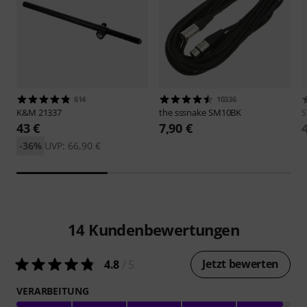
614
10336
K&M
21337
the sssnake
SM10BK
S
43 €
7,90 €
-36%
UVP: 66,90 €
14
Kundenbewertungen
Jetzt bewerten
4.8
/ 5
VERARBEITUNG