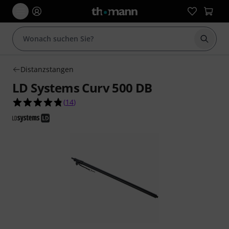
Suche 
Distanzstangen
LD Systems Curv 500 DB
4.8 von 5 Sternen aus 14 Kundenbewertungen
(
14
)