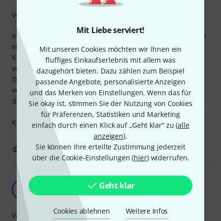
Verarbeitung
Mit Liebe serviert!
Ich nutze das LD Curv mit einem aktiven Sub, daher musste
ein Stand für den zweiten Satelliten Tower her (in
Mit unseren Cookies möchten wir Ihnen ein
Kombination mit dem LD Systems Curv 500 SSB Standfuß
fluffiges Einkaufserlebnis mit allem was
von Gravity).
dazugehört bieten. Dazu zählen zum Beispiel
Die Distanzstangen sind top verarbeitet und stehen,
passende Angebote, personalisierte Anzeigen
verbunden durch die Gewinde, absolut stabil. Das Teilen
und das Merken von Einstellungen. Wenn das für
der Stangen funktioniert problemlos!
Sie okay ist, stimmen Sie der Nutzung von Cookies
für Präferenzen, Statistiken und Marketing
Klare Kaufempfehlung.
einfach durch einen Klick auf „Geht klar“ zu (
alle
anzeigen
).
Sie können Ihre erteilte Zustimmung jederzeit
0
0
BEWERTUNG MELDEN
über die Cookie-Einstellungen (
hier
) widerrufen.
Leider systemspezifisch
Geht klar
A
Anonym 22.03.2016
Cookies ablehnen
Weitere Infos
Verarbeitung