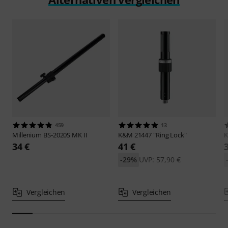
459
13
Millenium
BS-2020S MK II
K&M
21447 "Ring Lock"
34 €
41 €
-29%
UVP: 57,90 €
Vergleichen
Vergleichen