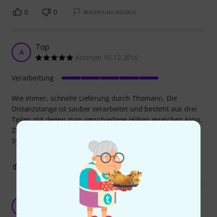
0
0
BEWERTUNG MELDEN
Top
A
Anonym 16.12.2016
Verarbeitung
Wie immer, schnelle Lieferung durch Thomann. Die
Distanzstange ist sauber verarbeitet und besteht aus drei
Teilen mit denen man verschiedene Höhen erreichen kann.
Zusätzlich gibt es zwei Kabelklemmen. Nur für Curv-500-
Systeme geeignet.
1
0
BEWERTUNG MELDEN
Perfekte Ergänzung fürs LD Curv
T
theandiller 01.01.2025