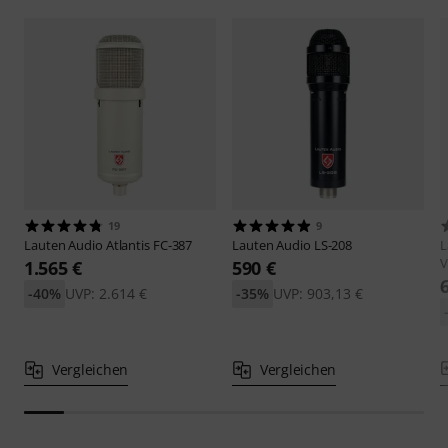
19
9
Lauten Audio
Atlantis FC-387
Lauten Audio
LS-208
L
V
1.565 €
590 €
-40%
UVP: 2.614 €
-35%
UVP: 903,13 €
Vergleichen
Vergleichen