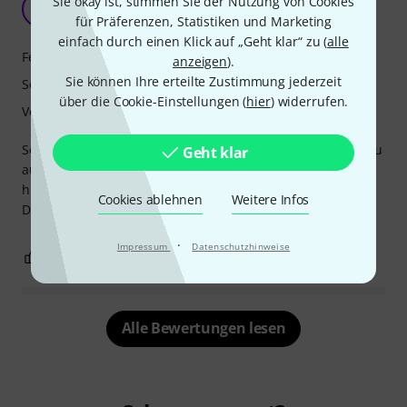
Sie okay ist, stimmen Sie der Nutzung von Cookies
T
thewoodman 29.01.2024
für Präferenzen, Statistiken und Marketing
einfach durch einen Klick auf „Geht klar“ zu (
alle
Features
anzeigen
).
Sie können Ihre erteilte Zustimmung jederzeit
Sound
über die Cookie-Einstellungen (
hier
) widerrufen.
Verarbeitung
Sehr gutes Mikrofon, aber bei geschäftigen Mixen war es zu
Geht klar
aufwändig/nachbearbeitend, um den Gesang richtig
hinzubekommen. Für ruhigere Lieder funktioniert es gut.
Cookies ablehnen
Weitere Infos
Die Verarbeitungsqualität ist erstklassig (es ist ein Lauten).
·
Impressum
Datenschutzhinweise
0
0
BEWERTUNG MELDEN
Alle Bewertungen lesen