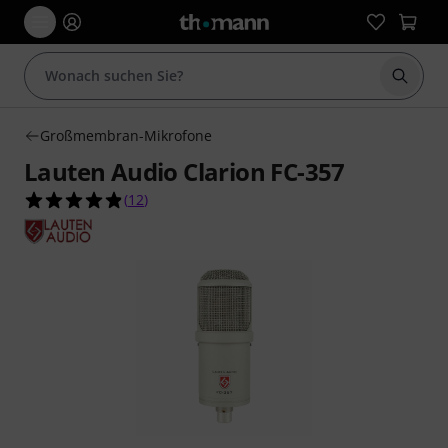
Suche 
Großmembran-Mikrofone
Lauten Audio Clarion FC-357
4.8 von 5 Sternen aus 12 Kundenbewertungen
(
12
)