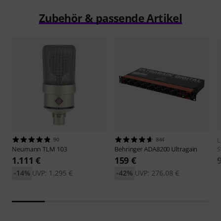
Zubehör & passende Artikel
90
844
L
Neumann
TLM 103
Behringer
ADA8200 Ultragain
S
1.111 €
159 €
-14%
UVP: 1.295 €
-42%
UVP: 276,08 €