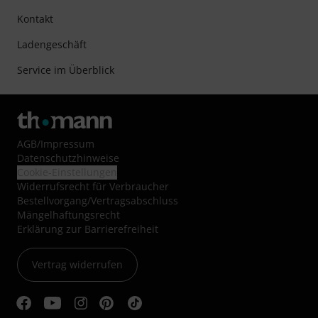
Kontakt
Ladengeschäft
Service im Überblick
AGB
/
Impressum
Datenschutzhinweise
Cookie-Einstellungen
Widerrufsrecht für Verbraucher
Bestellvorgang/Vertragsabschluss
Mängelhaftungsrecht
Erklärung zur Barrierefreiheit
Vertrag widerrufen