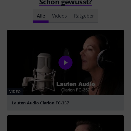
Schon gewusst?
Alle
Videos
Ratgeber
VIDEO
Lauten Audio Clarion FC-357
abspielen