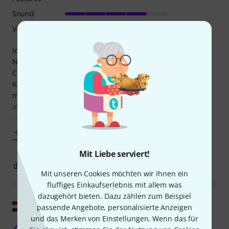
Sound
Verarbeitung
Ich habe das Clarion mit dem Warm Audio WA47, dem
Neumann TLM 103 und dem Neumann TLM 49 verglichen.
Clarion kam leider mit lose und quietschend wackelnder
Kapsel an...Musste also ohnehin zurück. Es war aber
möglich damit zu recorden. Es ist eher etwas leise, brauch
also etwas mehr "Pfund" vom Vorverstärker. Es klingt sehr,
sehr ausgewogen, irgendwie "unaufregend",
Mehr anzeigen
Mit Liebe serviert!
1
0
BEWERTUNG MELDEN
Mit unseren Cookies möchten wir Ihnen ein
fluffiges Einkaufserlebnis mit allem was
dazugehört bieten. Dazu zählen zum Beispiel
Original zeigen
passende Angebote, personalisierte Anzeigen
und das Merken von Einstellungen. Wenn das für
Letztendlich hat es bei mir nicht funktioniert