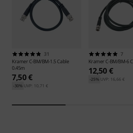
31
7
Kramer
C-BM/BM-1.5 Cable
Kramer
C-BM/BM-6 C
0.45m
12,50 €
7,50 €
-25%
UVP: 16,66 €
-30%
UVP: 10,71 €