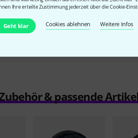
12,50 €
nnen Ihre erteilte Zustimmung jederzeit über die Cookie-Einst
Cookies ablehnen
Weitere Infos
Geht klar
Vergleichen
Zubehör & passende Artike