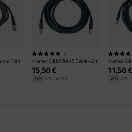
2
able 1.8m
Kramer
C-BM/BM-15 Cable 4.6m
Kramer
C-B
15,50 €
11,50 
-38%
UVP: 24,99 €
-43%
UVP: 2