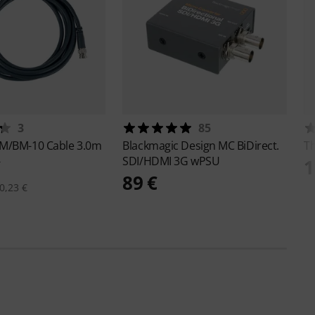
3
85
M/BM-10 Cable 3.0m
Blackmagic Design
MC BiDirect.
T
SDI/HDMI 3G wPSU
€
1
89 €
0,23 €