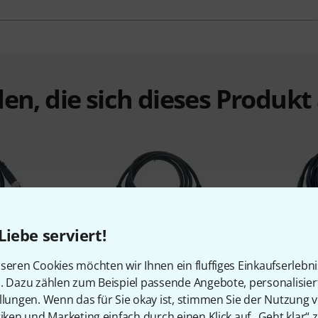
en, die sich dieses Produk
Liebe serviert!
%
7%
seren Cookies möchten wir Ihnen ein fluffiges Einkaufserlebn
n. Dazu zählen zum Beispiel passende Angebote, personalisie
N
KAUFTEN
llungen. Wenn das für Sie okay ist, stimmen Sie der Nutzung 
1.5 Cable
Kramer C-BM/BM-6 Cable 1.8m
Kramer 
tiken und Marketing einfach durch einen Klick auf „Geht klar“ z