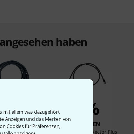
t angesehen haben
7%
5%
is mit allem was dazugehört
rte Anzeigen und das Merken von
KAUFTEN
KAUFTEN
von Cookies für Präferenzen,
C-BM/BM-10 Cable
Sommer Cable Vector Plus
u (
alle anzeigen
).