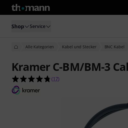
Shop
Service
Alle Kategorien
Kabel und Stecker
BNC Kabel
Kramer C-BM/BM-3 Ca
4.8 von 5 Sternen aus 17 Kundenb
(
17
)