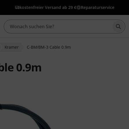
kostenfreier Versand ab 29 €
Reparaturservice
Such
Kramer
C-BM/BM-3 Cable 0.9m
ble 0.9m
ewertungen