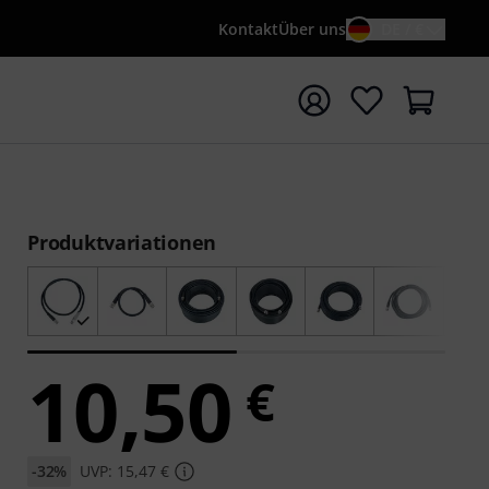
Kontakt
Über uns
DE / €
e mit Suchwort {searchTerm} starten
Produktvariationen
10,50
€
-32%
UVP: 15,47 €