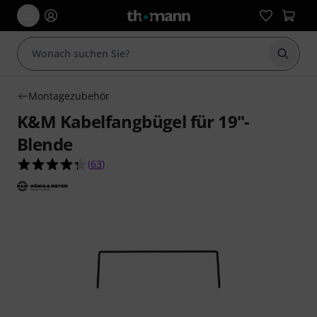
Suche 
Montagezubehör
K&M Kabelfangbügel für 19"-
Blende
4.3 von 5 Sternen aus 63 Kundenbewertungen
(
63
)