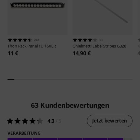
247
33
Thon
Rack Panel 1U 16XLR
Ghielmetti
Label Stripes GBZ8
11 €
14,90 €
63
Kundenbewertungen
Jetzt bewerten
4.3
/ 5
VERARBEITUNG