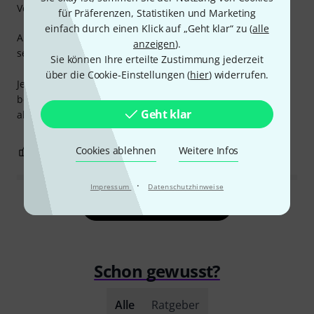
Verarbeitung
für Präferenzen, Statistiken und Marketing
einfach durch einen Klick auf „Geht klar“ zu (
alle
An der Verarbeitung gibt es nichts zu meckern. Ist auch
anzeigen
).
sehr stabil.
Sie können Ihre erteilte Zustimmung jederzeit
über die Cookie-Einstellungen (
hier
) widerrufen.
Jedoch hätte K&M ruhig Schrauben beilegen können. Man
benötigt M5 Schrauben. Das Gewinde ist ca. 10 mm tief,
Geht klar
also vorher noch M5x10 Schrauben besorgen!
Cookies ablehnen
Weitere Infos
3
0
BEWERTUNG MELDEN
·
Impressum
Datenschutzhinweise
Alle Bewertungen lesen
Schon gewusst?
Alle
Ratgeber