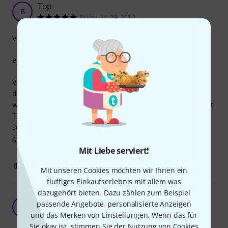
Top
B
Börni 24.09.2012
Verarbeitung
erfüllt seinen Zweck.
Vorteilhaft wäre wenn ein Blech mit Nasen zur Befestigung
der Leitungen mit Kabelbindern mit verarbeitet werden
würde wie es bei Kabelfanghalter in der Industrie üblich ist.
Tipp: zwei Kabelbinder über kreuz die Leitung befestigen,
sodass diese rechtwinklig über den Bügel verlaufen und
gerade auf die Einbaubuchsen treffen.
Mit Liebe serviert!
1
0
BEWERTUNG MELDEN
Mit unseren Cookies möchten wir Ihnen ein
fluffiges Einkaufserlebnis mit allem was
dazugehört bieten. Dazu zählen zum Beispiel
Passt
passende Angebote, personalisierte Anzeigen
D
DjThunderman 03.09.2012
und das Merken von Einstellungen. Wenn das für
Sie okay ist, stimmen Sie der Nutzung von Cookies