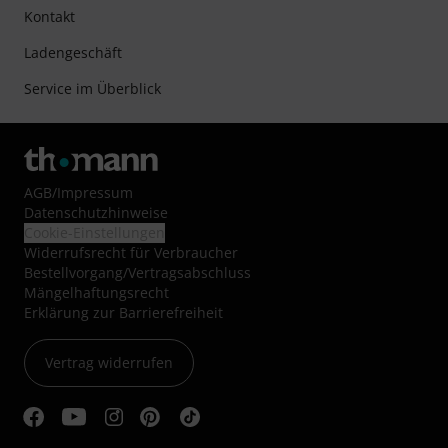
Kontakt
Ladengeschäft
Service im Überblick
AGB
/
Impressum
Datenschutzhinweise
Cookie-Einstellungen
Widerrufsrecht für Verbraucher
Bestellvorgang/Vertragsabschluss
Mängelhaftungsrecht
Erklärung zur Barrierefreiheit
Vertrag widerrufen