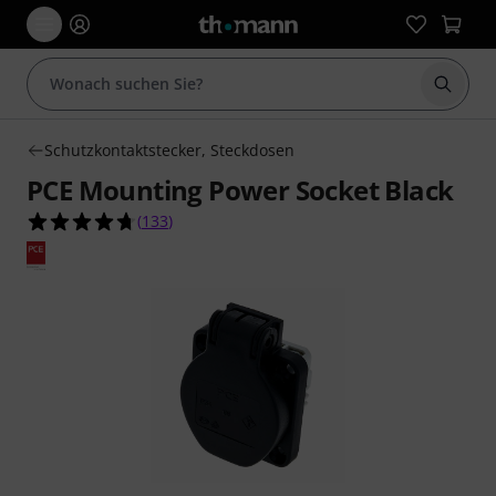
Suche 
Schutzkontaktstecker, Steckdosen
PCE Mounting Power Socket Black
4.7 von 5 Sternen aus 133 Kundenbewertungen
(
133
)