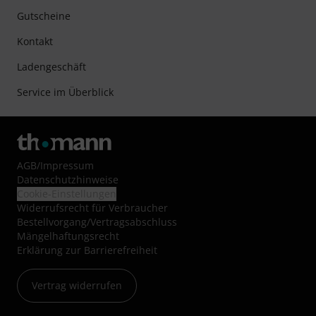
Gutscheine
Kontakt
Ladengeschäft
Service im Überblick
AGB
/
Impressum
Datenschutzhinweise
Cookie-Einstellungen
Widerrufsrecht für Verbraucher
Bestellvorgang/Vertragsabschluss
Mängelhaftungsrecht
Erklärung zur Barrierefreiheit
Vertrag widerrufen