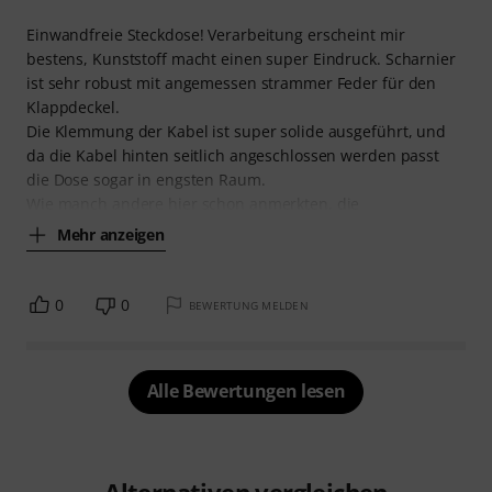
Einwandfreie Steckdose! Verarbeitung erscheint mir
bestens, Kunststoff macht einen super Eindruck. Scharnier
ist sehr robust mit angemessen strammer Feder für den
Klappdeckel.
Die Klemmung der Kabel ist super solide ausgeführt, und
da die Kabel hinten seitlich angeschlossen werden passt
die Dose sogar in engsten Raum.
Wie manch andere hier schon anmerkten, die
Mehr anzeigen
0
0
BEWERTUNG MELDEN
Alle Bewertungen lesen
Alternativen vergleichen