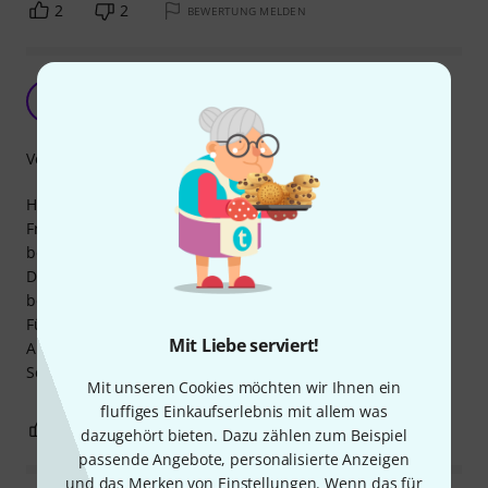
2
2
BEWERTUNG MELDEN
Schuko Steckdose
HS
Hans Sanftl 22.08.2018
Verarbeitung
Hier hanelt es sich um eine Schutzkotaktsteckdose zum
Frotnplatteneinbau. Die Kontakte sind von hinten
berührgeschützt.
Der Deckel ist überstreckbar, so dass ein Winkelstecker
beidseitig gesteckt werden kann.
Für den Innenbereich uneingeschränkt verwendbar. Im
Mit Liebe serviert!
Außenbereich nur für den Festeinbau verwendbar, da kein
Schutzkragen vorhanden.
Mit unseren Cookies möchten wir Ihnen ein
fluffiges Einkaufserlebnis mit allem was
1
0
BEWERTUNG MELDEN
dazugehört bieten. Dazu zählen zum Beispiel
passende Angebote, personalisierte Anzeigen
und das Merken von Einstellungen. Wenn das für