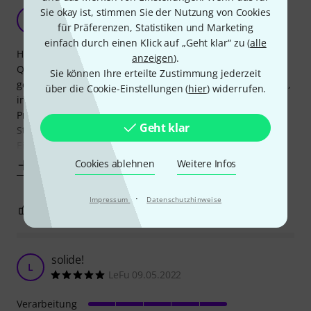
Verarbeitung ok
Sie okay ist, stimmen Sie der Nutzung von Cookies
A
Andreas597 23.10.2012
für Präferenzen, Statistiken und Marketing
einfach durch einen Klick auf „Geht klar“ zu (
alle
Habe mir einige dieser Steckdosen zugelegt. Von der
anzeigen
).
Qualität machen sie einen guten Eindruck. Der Einbau
Sie können Ihre erteilte Zustimmung jederzeit
gestaltete sich dann doch etwas schwierig, da das Material,
über die Cookie-Einstellungen (
hier
) widerrufen.
in welches die Löcher mussten, dann doch eher wie
Presspappe war! daher wäre es schön gewesen, wenn die
Geht klar
Steckdose mehr abdecken würde. Ich denke aber das der
Einbau in Sperrholz-Case oder Metallgehäuse
Cookies ablehnen
Weitere Infos
Mehr anzeigen
·
Impressum
Datenschutzhinweise
0
0
BEWERTUNG MELDEN
solide!
L
LeFu 09.05.2022
Verarbeitung