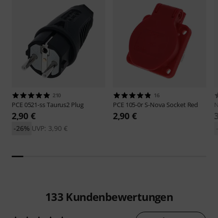
210
16
PCE
0521-ss Taurus2 Plug
PCE
105-0r S-Nova Socket Red
N
2,90 €
2,90 €
-26%
UVP: 3,90 €
133
Kundenbewertungen