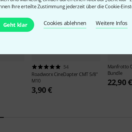
nnen Ihre erteilte Zustimmung jederzeit über die Cookie-Einst
Cookies ablehnen
Weitere Infos
Geht klar
Manfrotto
54
Bundle
Roadworx
CineDapter CMT 5/8"
22,90 
M10
3,90 €