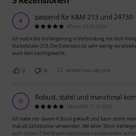
5
Rezensionen
passend für K&M 213 und 24730
#
#Peter 23.09.2024
Ich nutze die Verlängerung in Verbindung mit dem Kön
Kurbelstativ 213. Die Extension ist sehr wertig verarbe
auch kein Leichtgewicht.
0
0
BEWERTUNG MELDEN
Robust, stabil und manchmal kom
O
Oliver900 17.12.2025
Ich habe mir davon 4 Stück gekauft und kann somit m
mal als Lichtstative verwenden. Mit einer 30cm Verläng
auch schon 2 Verlängerungsstücke nacheinander auf da