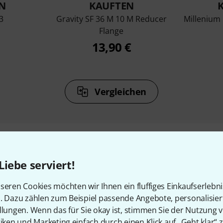
N
KAUFTEN
3
Gravity SF 36 M 10 M Reducer
Millenium 
Flange
13,90 €
Vergleichen
Liebe serviert!
Zubehör & passende Artike
seren Cookies möchten wir Ihnen ein fluffiges Einkaufserlebn
n. Dazu zählen zum Beispiel passende Angebote, personalisie
llungen. Wenn das für Sie okay ist, stimmen Sie der Nutzung 
tiken und Marketing einfach durch einen Klick auf „Geht klar“ z