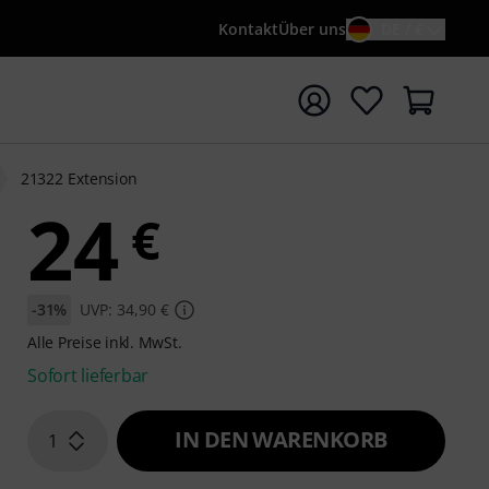
Kontakt
Über uns
DE / €
e mit Suchwort {searchTerm} starten
21322 Extension
24
€
-31%
UVP: 34,90 €
Alle Preise inkl. MwSt.
Sofort lieferbar
IN DEN WARENKORB
1