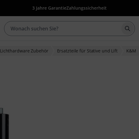
3 Jahre Garantie
Zahlungssicherheit
Such
Lichthardware Zubehör
Ersatzteile für Stative und Lift
K&M
wertungen