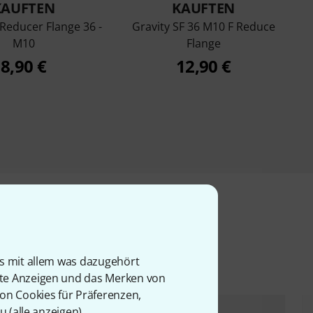
KAUFTEN
KAUFTEN
Reducer Flange 36 -
Gravity SF 36 M10 F Reduce
M10
Flange
8,90 €
12,90 €
l
is mit allem was dazugehört
rte Anzeigen und das Merken von
von Cookies für Präferenzen,
u (
alle anzeigen
).