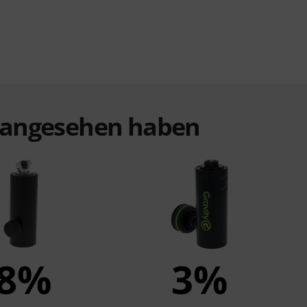
t angesehen haben
8%
3%