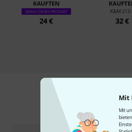
KAUFTEN
KAUFTE
K&M 213-
GENAU DIESES PRODUKT
24 €
32 €
Mit 
Mit un
biete
Einste
Statis