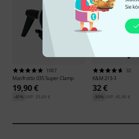
Sie kö
1087
32
Manfrotto
035 Super Clamp
K&M
213-3
19,90 €
32 €
-41%
UVP: 33,69 €
-30%
UVP: 45,90 €