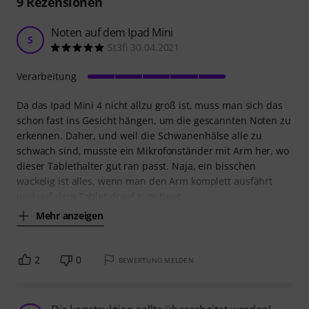
9
Rezensionen
Noten auf dem Ipad Mini
S
St3fi 30.04.2021
Verarbeitung
Da das Ipad Mini 4 nicht allzu groß ist, muss man sich das
schon fast ins Gesicht hängen, um die gescannten Noten zu
erkennen. Daher, und weil die Schwanenhälse alle zu
schwach sind, musste ein Mikrofonständer mit Arm her, wo
dieser Tablethalter gut ran passt. Naja, ein bisschen
wackelig ist alles, wenn man den Arm komplett ausfährt
und auf dem Tablet drauf rum tippt
Mehr anzeigen
2
0
BEWERTUNG MELDEN