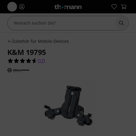
Suche 
Zubehör für Mobile-Devices
K&M 19795
4.6 von 5 Sternen aus 17 Kundenbewertungen
(
17
)