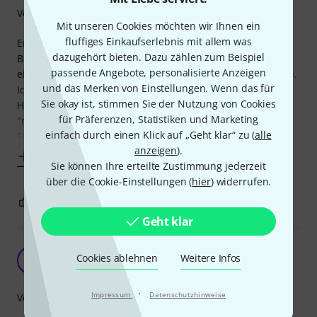
Verarbeitung
Mit unseren Cookies möchten wir Ihnen ein
fluffiges Einkaufserlebnis mit allem was
Endlich mal ein Tablethalter der sich sowohl in Länge,
dazugehört bieten. Dazu zählen zum Beispiel
Breite, als auch in der Tiefe der Tablet-Abmessungen
passende Angebote, personalisierte Anzeigen
einstellen lässt, ohne dabei unhandlich oder globig zu sein.
und das Merken von Einstellungen. Wenn das für
Ich verwende ein iPad mini 4 mit TPU-Schutzhülle. Der
Sie okay ist, stimmen Sie der Nutzung von Cookies
Halter lässt sich perfekt an die Ausmaße anpassen und
für Präferenzen, Statistiken und Marketing
"merkt" sich diese Einstellung auch, sodass eine schnelle
einfach durch einen Klick auf „Geht klar“ zu (
alle
Entnahme und auch das
anzeigen
).
Mehr anzeigen
Sie können Ihre erteilte Zustimmung jederzeit
über die Cookie-Einstellungen (
hier
) widerrufen.
1
0
BEWERTUNG MELDEN
Geht klar
Mir fallen dauernd die Schrauben ab.
Cookies ablehnen
Weitere Infos
SS
Stephanie Sch. 22.08.2021
·
Impressum
Datenschutzhinweise
Verarbeitung