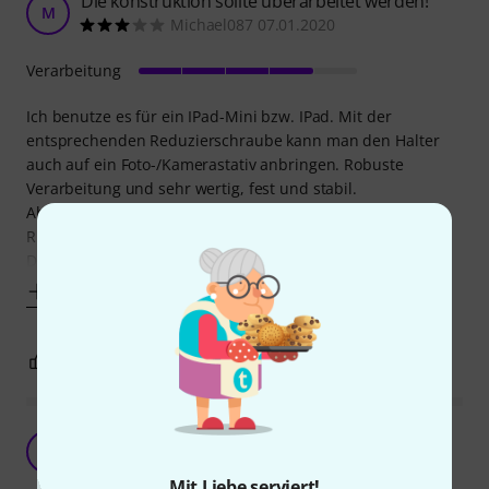
Die konstruktion sollte überarbeitet werden!
M
Michael087 07.01.2020
Verarbeitung
Ich benutze es für ein IPad-Mini bzw. IPad. Mit der
entsprechenden Reduzierschraube kann man den Halter
auch auf ein Foto-/Kamerastativ anbringen. Robuste
Verarbeitung und sehr wertig, fest und stabil.
Aber: Der Tablethalter lässt sich nur einmal in eine
Richtung um 90 Grad drehen und wieder zurück.
Die obere Kralle ist viel zu klein und hält das Tablet
Mehr anzeigen
1
0
BEWERTUNG MELDEN
Perfekt und extrem flexibel
BA
Bodo aus S. 27.11.2018
Mit Liebe serviert!