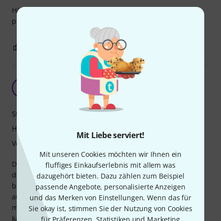
Hält die Flöte stabil, ist sehr gut mitzunehmen,
problemloser Auf- und Abbau.
0
0
BEWERTUNG MELDEN
Klein und Standfest.
DW
der Werwurm 15.01.2025
Stabilität
Handling
Mit Liebe serviert!
Verarbeitung
Mit unseren Cookies möchten wir Ihnen ein
Der Ständer ist sehr klein zusammenlegbar und bietet
fluffiges Einkaufserlebnis mit allem was
durch die Kreuzform der Beine Sopran- oder Sopranino-
dazugehört bieten. Dazu zählen zum Beispiel
blockflöten einen sicheren stand. Der Kegel ist nicht
passende Angebote, personalisierte Anzeigen
austauschbar. Wehr mehrere Flöten zeitgleich aufstellen
und das Merken von Einstellungen. Wenn das für
möchte muss entweder mehrere Ständer erwerben oder
Sie okay ist, stimmen Sie der Nutzung von Cookies
kann es mit der K&M 17715 Peg base versuchen. dort gäbe
für Präferenzen, Statistiken und Marketing