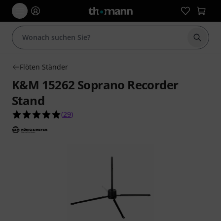
Suche 
Flöten Ständer
K&M 15262 Soprano Recorder
Stand
5.0 von 5 Sternen aus 29 Kundenbewertungen
(
29
)