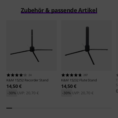
Zubehör & passende Artikel
24
287
K&M
15252 Recorder Stand
K&M
15232 Flute Stand
S
14,50 €
14,50 €
-30%
UVP: 20,70 €
-30%
UVP: 20,70 €