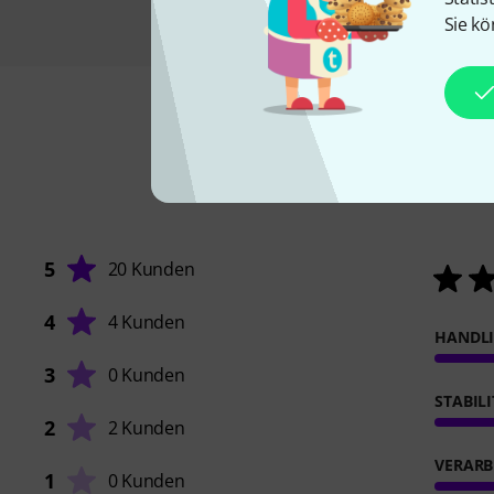
Sie kö
5
20 Kunden
4
4 Kunden
HANDL
3
0 Kunden
STABIL
2
2 Kunden
VERARB
1
0 Kunden