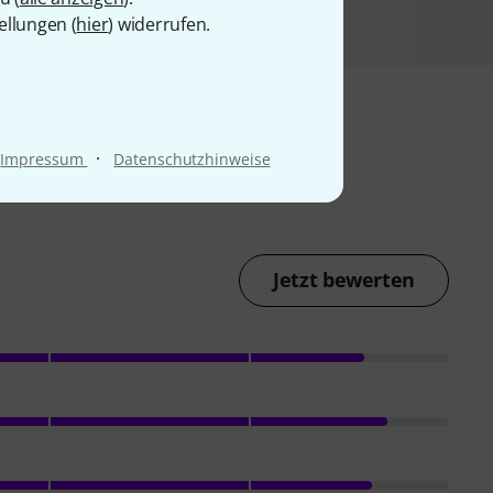
ellungen (
hier
) widerrufen.
·
Impressum
Datenschutzhinweise
Jetzt bewerten