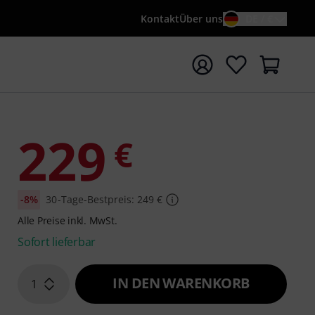
Kontakt
Über uns
DE / €
e mit Suchwort {searchTerm} starten
229
€
-8%
30-Tage-Bestpreis: 249 €
Alle Preise inkl. MwSt.
Sofort lieferbar
IN DEN WARENKORB
1