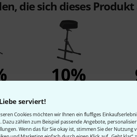
en, die sich dieses Produk
%
10%
N
KAUFTEN
T-95
K&M 14044
Gravi
Liebe serviert!
169 €
seren Cookies möchten wir Ihnen ein fluffiges Einkaufserlebn
n. Dazu zählen zum Beispiel passende Angebote, personalisie
llungen. Wenn das für Sie okay ist, stimmen Sie der Nutzung 
Vergleichen
tiken und Marketing einfach durch einen Klick auf „Geht klar“ z