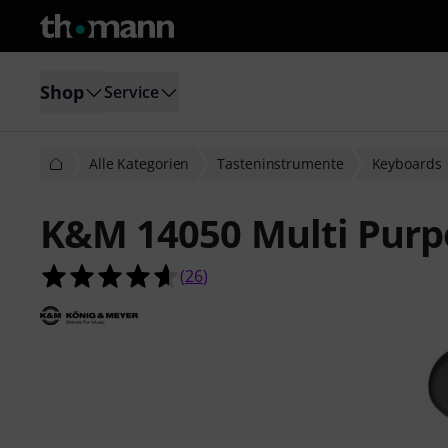
Shop
Service
Alle Kategorien
Tasteninstrumente
Keyboards
K&M 14050 Multi Purp
4.6 von 5 Sternen aus 26 Kundenb
(
26
)