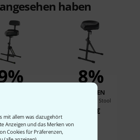
t angesehen haben
9%
8%
KAUFTEN
KAUFTEN
ty FM SEAT1 BR
K&M 14045 Stool
169 €
169 €
is mit allem was dazugehört
rte Anzeigen und das Merken von
von Cookies für Präferenzen,
u (
alle anzeigen
).