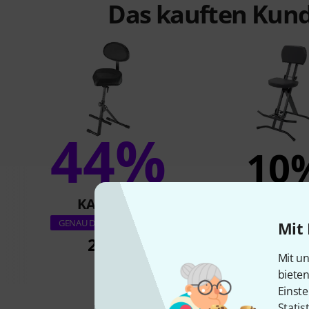
Das kauften Kund
44%
10
KAUFTEN
KAUFTE
Millenium S
GENAU DIESES PRODUKT
Mit 
229 €
99 €
Mit un
biete
Einste
Statis