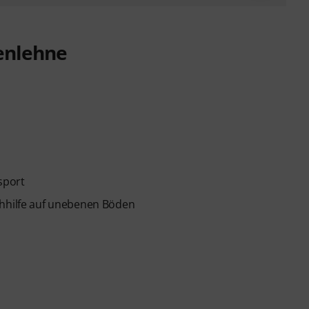
kenlehne
sport
ehhilfe auf unebenen Böden