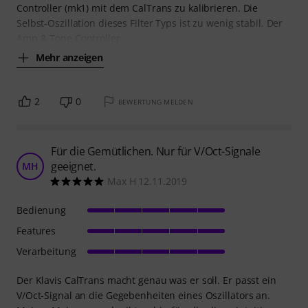
Controller (mk1) mit dem CalTrans zu kalibrieren. Die
Selbst-Oszillation dieses Filter Typs ist zu wenig stabil. Der
Amp & Tone Controller
Mehr anzeigen
2
0
BEWERTUNG MELDEN
Für die Gemütlichen. Nur für V/Oct-Signale
geeignet.
MH
Max H 12.11.2019
Bedienung
Features
Verarbeitung
Der Klavis CalTrans macht genau was er soll. Er passt ein
V/Oct-Signal an die Gegebenheiten eines Oszillators an.