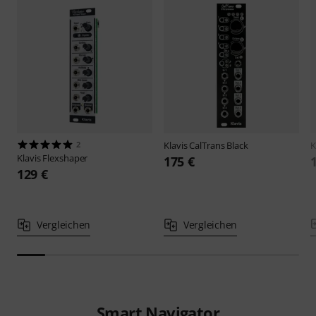
2
Klavis
CalTrans Black
K
Klavis
Flexshaper
175 €
129 €
Vergleichen
Vergleichen
Smart Navigator