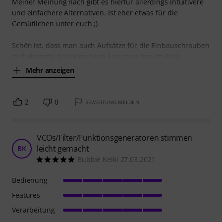
Meiner Meinung nach gibt es hierfür allerdings intuitivere
und einfachere Alternativen. Ist eher etwas für die
Gemütlichen unter euch ;)
Schön ist, dass man auch Aufsätze für die Einbauschrauben
mitbekommt. So treten beim Einschrauben im Rack
Mehr anzeigen
2
0
BEWERTUNG MELDEN
VCOs/Filter/Funktionsgeneratoren stimmen
leicht gemacht
BK
Bubble Keiki 27.03.2021
Bedienung
Features
Verarbeitung