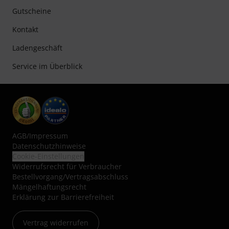
Gutscheine
Kontakt
Ladengeschäft
Service im Überblick
AGB
/
Impressum
Datenschutzhinweise
Cookie-Einstellungen
Widerrufsrecht für Verbraucher
Bestellvorgang/Vertragsabschluss
Mängelhaftungsrecht
Erklärung zur Barrierefreiheit
Vertrag widerrufen