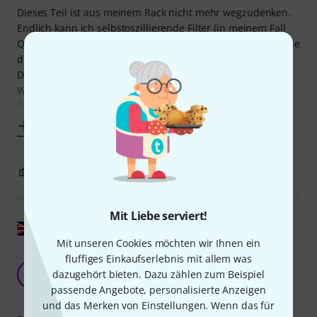
Dieses Teil ist aus meinem Rack nicht mehr wegzudenken.
Endlich kann ich selbstoszillierende Filter (in meinem Fall
Qu Bit Tone) verlässlich über mehrere Oktaven spielen ohne
die nervige Stimmerei mit einem externen Stimmgerät.
Das einzige was beim ersten Stimmen nervt, ist die
Wartezeit bis das Modul fertig kalibriert hat. Da aber die
Einstellungen auch
Mehr anzeigen
1
0
BEWERTUNG MELDEN
Mit Liebe serviert!
Original zeigen
Mit unseren Cookies möchten wir Ihnen ein
Ideal für Oktavverschiebungen und Tracking-
fluffiges Einkaufserlebnis mit allem was
Fehler
dazugehört bieten. Dazu zählen zum Beispiel
C
passende Angebote, personalisierte Anzeigen
colon 21.05.2020
und das Merken von Einstellungen. Wenn das für