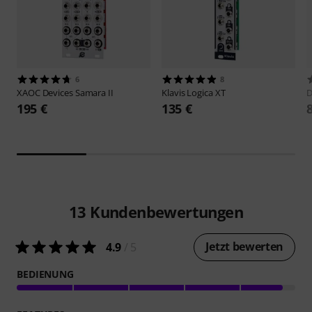
6
8
XAOC Devices
Samara II
Klavis
Logica XT
D
195 €
135 €
13
Kundenbewertungen
Jetzt bewerten
4.9
/ 5
BEDIENUNG