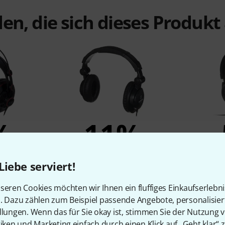
en, die sich dieses Produk
%
11%
N
KAUFTEN
Liebe serviert!
-681
the t.bone HD 200
Gewa
€
19,90 €
seren Cookies möchten wir Ihnen ein fluffiges Einkaufserlebn
n. Dazu zählen zum Beispiel passende Angebote, personalisie
llungen. Wenn das für Sie okay ist, stimmen Sie der Nutzung 
tiken und Marketing einfach durch einen Klick auf „Geht klar“ z