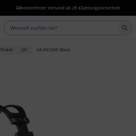
kostenfreier Versand ab 29 €
Zahlungssicherheit
Such
pfhörer
JVC
HA-RX330E Black
ewertungen