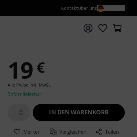
Kontakt
Über uns
DE / €
e mit Suchwort {searchTerm} starten
19
€
Alle Preise inkl. MwSt.
Sofort lieferbar
IN DEN WARENKORB
1
Merken
Vergleichen
Teilen