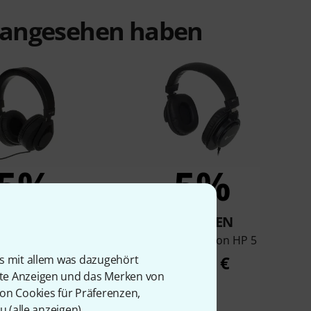
t angesehen haben
5%
5%
KAUFTEN
KAUFTEN
 HP SIX Black
Fun Generation HP 5
16,50 €
19,90 €
is mit allem was dazugehört
rte Anzeigen und das Merken von
von Cookies für Präferenzen,
u (
alle anzeigen
).