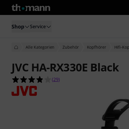
Shop
Service
Alle Kategorien
Zubehör
Kopfhörer
Hifi-Ko
JVC HA-RX330E Black
3.9 von 5 Sternen aus 29 Kundenb
(
29
)