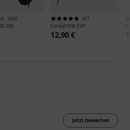
2690
621
HD 200
Cordial
CFM 3 VY
M
€
12,90 €
1
Jetzt bewerten