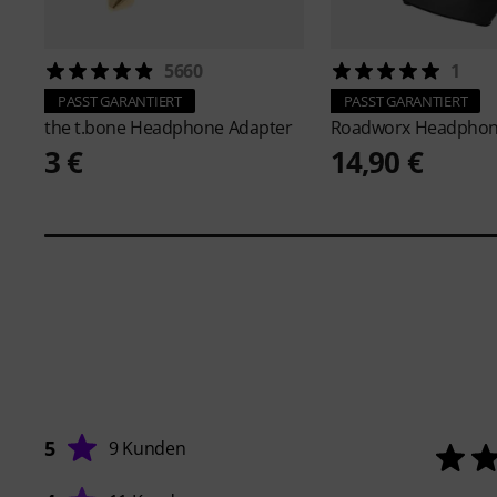
5660
1
PASST GARANTIERT
PASST GARANTIERT
the t.bone
Headphone Adapter
Roadworx
Headphon
3 €
14,90 €
5
9 Kunden