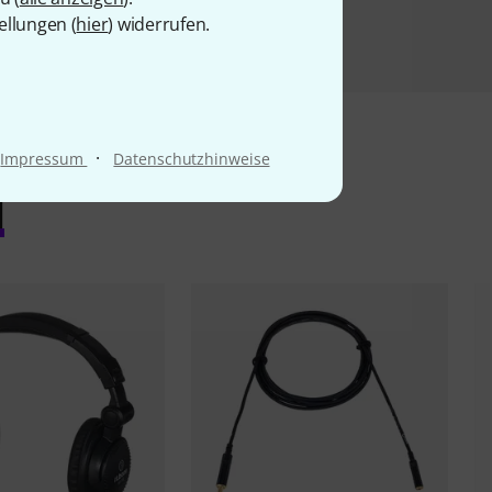
ellungen (
hier
) widerrufen.
·
Impressum
Datenschutzhinweise
l