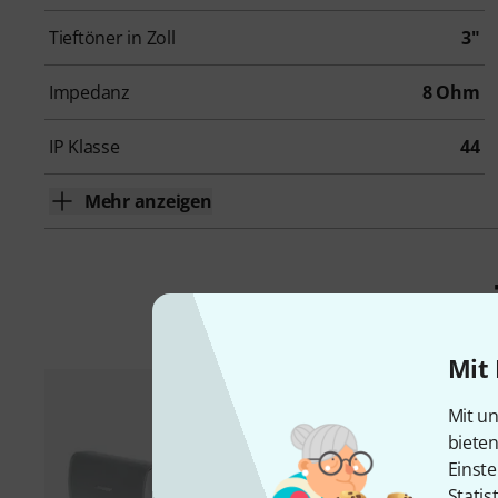
Tieftöner in Zoll
3"
Impedanz
8 Ohm
IP Klasse
44
Mehr anzeigen
Mit 
Mit un
biete
Einste
Statis