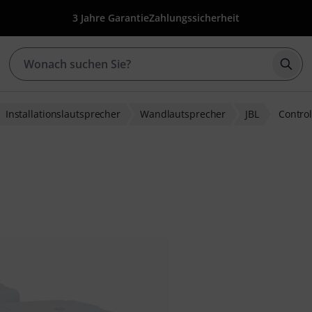
3 Jahre Garantie
Zahlungssicherheit
Such
Installationslautsprecher
Wandlautsprecher
JBL
Contro
wertungen