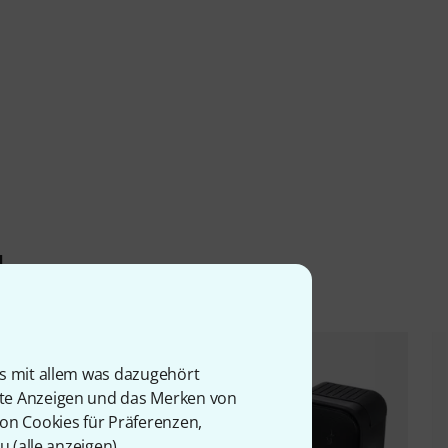
l
is mit allem was dazugehört
rte Anzeigen und das Merken von
von Cookies für Präferenzen,
u (
alle anzeigen
).