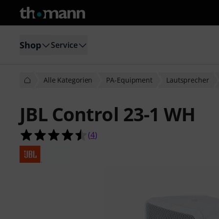
Shop
Service
Alle Kategorien
PA-Equipment
Lautsprecher
JBL Control 23-1 WH
4.5 von 5 Sternen aus 4 Kundenbe
(
4
)