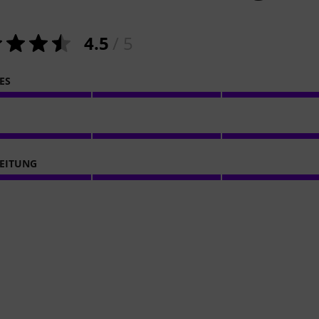
4.5
/ 5
ES
EITUNG