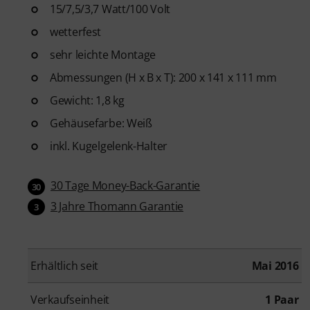
15/7,5/3,7 Watt/100 Volt
wetterfest
sehr leichte Montage
Abmessungen (H x B x T): 200 x 141 x 111 mm
Gewicht: 1,8 kg
Gehäusefarbe: Weiß
inkl. Kugelgelenk-Halter
30 Tage Money-Back-Garantie
30
3 Jahre Thomann Garantie
3
Erhältlich seit
Mai 2016
Verkaufseinheit
1 Paar