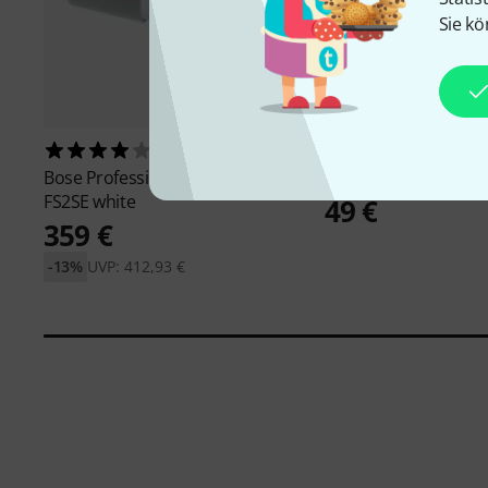
Sie kö
2
4353
Bose Professional
FreeSpace
Millenium
BS-2211B M
FS2SE white
49 €
359 €
-13%
UVP: 412,93 €