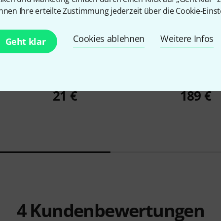
nnen Ihre erteilte Zustimmung jederzeit über die Cookie-Einst
Cookies ablehnen
Weitere Infos
Geht klar
2952
KII Set
the sssnake
SLL21510
the t.amp
E
21 €
189 €
4
Kundenbewertungen