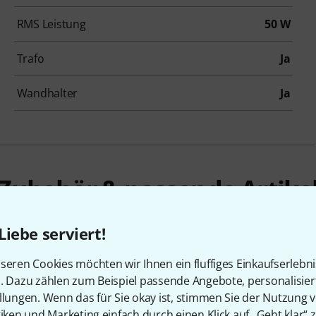
RMS Leistung
50 W
Trafo
Ja
Wandhalter
Ja
Zubehör & passende Artike
Liebe serviert!
seren Cookies möchten wir Ihnen ein fluffiges Einkaufserlebn
n. Dazu zählen zum Beispiel passende Angebote, personalisie
llungen. Wenn das für Sie okay ist, stimmen Sie der Nutzung 
tiken und Marketing einfach durch einen Klick auf „Geht klar“ z