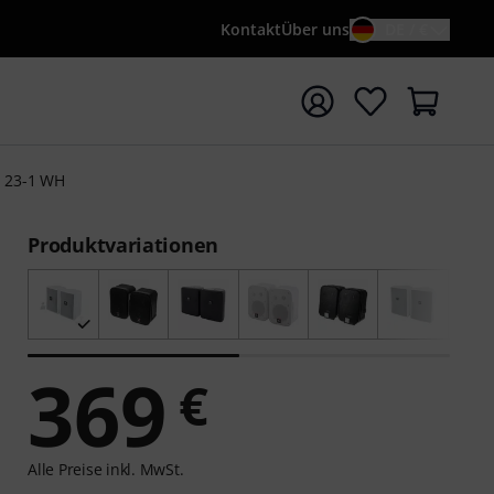
Kontakt
Über uns
DE / €
e mit Suchwort {searchTerm} starten
l 23-1 WH
Produktvariationen
369
€
Alle Preise inkl. MwSt.