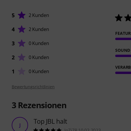
5
2 Kunden
4
2 Kunden
FEATUR
3
0 Kunden
SOUND
2
0 Kunden
VERARB
1
0 Kunden
Bewertungsrichtlinien
3
Rezensionen
Top JBL halt
J
JoZi78 10.02.2023