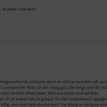
ist jeden Cent wert!
intergrundmusik und kann, wenn es nicht so laut sein soll, auc
Lautsprecher finde ich den Klang gut, allerdings sind die H
 sitzt ziemlich direkt davor. Die horizontale und vertikale
zen. Er ist zudem robust gebaut, für den Außenbereich geeign
illig, aber sein Geld absolut wert. Der Klang ist übrigens ein