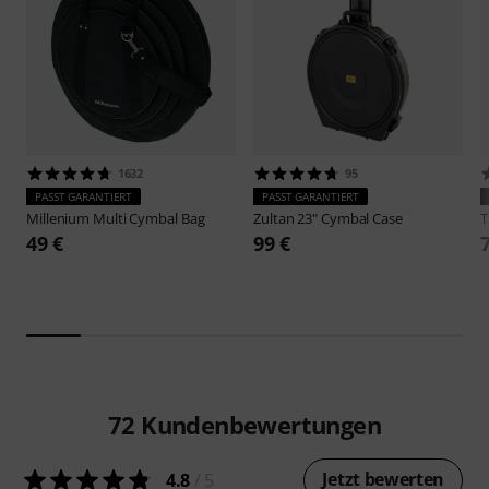
1632
95
PASST GARANTIERT
PASST GARANTIERT
Millenium
Multi Cymbal Bag
Zultan
23" Cymbal Case
49 €
99 €
72
Kundenbewertungen
Jetzt bewerten
4.8
/ 5