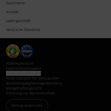
Gutscheine
Kontakt
Ladengeschäft
Service im Überblick
AGB
/
Impressum
Datenschutzhinweise
Cookie-Einstellungen
Widerrufsrecht für Verbraucher
Bestellvorgang/Vertragsabschluss
Mängelhaftungsrecht
Erklärung zur Barrierefreiheit
Vertrag widerrufen