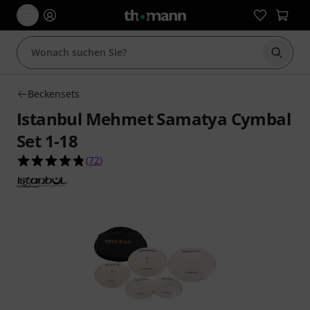
Suche 
Beckensets
Istanbul Mehmet Samatya Cymbal
Set 1-18
4.8 von 5 Sternen aus 72 Kundenbewertungen
(
72
)