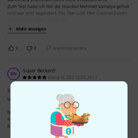
Zum Test habe ich mir die Istanbul Mehmet Samatya geholt
und war echt begeistert. Die 16er und 18er Crashes haben
einen satten, vollen Knall mit
Mehr anzeigen
3
0
BEWERTUNG MELDEN
Super Becken!!
DN
David N. 263 12.09.2013
Sound
Verarbeitung
Nach anfänglicher fixierung auf die Sabian Aax Serie fiel
mir später beim stöbern durch das Internet das Istanbul
Mehmet Samatya Cymbal Set ins Auge.