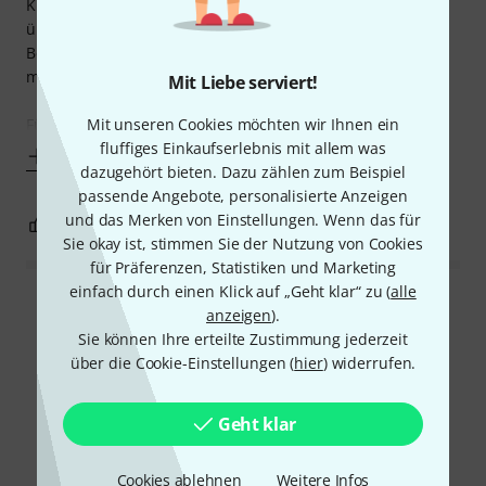
Klangbeispiele auf Youtube und anderen Plattformen
überzeugten, also bestellte ich das handgehämmerte
Beckenset. Das Risiko hierbei war - dank der 30-Tage-
money-back Garantie - sehr gering.
Mit Liebe serviert!
Mit unseren Cookies möchten wir Ihnen ein
Für einen
fluffiges Einkaufserlebnis mit allem was
Mehr anzeigen
dazugehört bieten. Dazu zählen zum Beispiel
passende Angebote, personalisierte Anzeigen
und das Merken von Einstellungen. Wenn das für
3
0
BEWERTUNG MELDEN
Sie okay ist, stimmen Sie der Nutzung von Cookies
für Präferenzen, Statistiken und Marketing
einfach durch einen Klick auf „Geht klar“ zu (
alle
Alle Bewertungen lesen
anzeigen
).
Sie können Ihre erteilte Zustimmung jederzeit
über die Cookie-Einstellungen (
hier
) widerrufen.
Schon gewusst?
Geht klar
Alle
Videos
Ratgeber
Testberichte
Cookies ablehnen
Weitere Infos