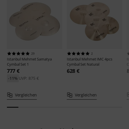
29
2
Istanbul Mehmet
Samatya
Istanbul Mehmet
IMC 4pcs
I
Cymbal Set 1
Cymbal Set Natural
C
777 €
628 €
-11%
UVP: 875 €
Vergleichen
Vergleichen