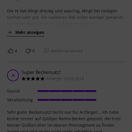
Die Hi Hat klingt dreckig und waschig, klingt bei rockigen
Sachen sehr gut. Für sauberen Pop leider weniger geeignet,
hat leider nicht so einen sauberen trockenen
Mehr anzeigen
4
0
BEWERTUNG MELDEN
Super Beckensatz!
A
Anonym 10.03.2014
Sound
Verarbeitung
Sehr guter Beckensatz! Nicht nur für Anfänger... Ich habe
bisher immer auf Zyldijan Remix Becken gespielt, die trotz
kleiner Größen eher im oberen Preissegment zu finden
waren und jetzt leider nicht mehr erhältlich sind.