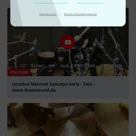
·
Impressum
Datenschutzhinweise
YOUTUBE
Istanbul Mehmet Samatya Serie - Test -
www.drumxound.de
abspielen