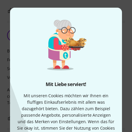
3
0
BEWERTUNG MELDEN
Top delay
J
johnnny 06.12.2024
Bedienung
Features
Sound
Verarbeitung
Mit Liebe serviert!
A great delay and reverb, nice features and plenty of
Mit unseren Cookies möchten wir Ihnen ein
connections to experiment with.
fluffiges Einkaufserlebnis mit allem was
Top quality build, perfect.
dazugehört bieten. Dazu zählen zum Beispiel
passende Angebote, personalisierte Anzeigen
2
0
BEWERTUNG MELDEN
und das Merken von Einstellungen. Wenn das für
Sie okay ist, stimmen Sie der Nutzung von Cookies