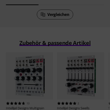
Vergleichen
Zubehör & passende Artikel
13
2
Intellijel Designs
Multigrain
Intellijel Designs
Swells
T