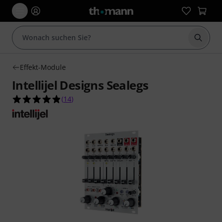
Suche 
Effekt-Module
Intellijel Designs Sealegs
4.9 von 5 Sternen aus 14 Kundenbewertungen
(
14
)