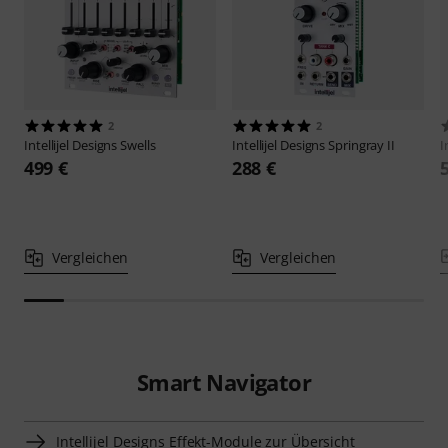
2
2
Intellijel Designs
Swells
Intellijel Designs
Springray II
I
499 €
288 €
Vergleichen
Vergleichen
Smart Navigator
Intellijel Designs Effekt-Module zur Übersicht