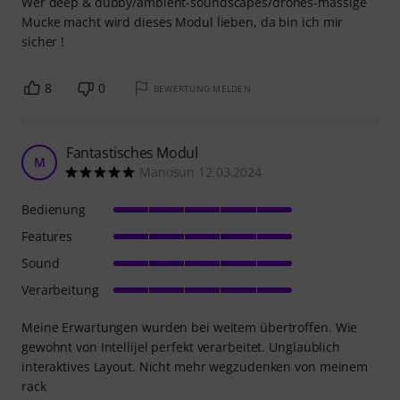
Wer deep & dubby/ambient-soundscapes/drones-mässige
Mucke macht wird dieses Modul lieben, da bin ich mir
sicher !
8
0
BEWERTUNG MELDEN
Fantastisches Modul
M
Manosun 12.03.2024
Bedienung
Features
Sound
Verarbeitung
Meine Erwartungen wurden bei weitem übertroffen. Wie
gewohnt von Intellijel perfekt verarbeitet. Unglaublich
interaktives Layout. Nicht mehr wegzudenken von meinem
rack