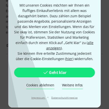
Bewegung dann per CV-Modulation zu steuern, ist
Mit unseren Cookies möchten wir Ihnen ein
fantastisch. Damit lassen sich definitiv besondere
fluffiges Einkaufserlebnis mit allem was
Ergebnisse erzielen. Der einzige Nachteil, der mir sofort
dazugehört bieten. Dazu zählen zum Beispiel
auffällt, ist, dass es eine Gain-Staging-Vorgabe benötigt. Es
passende Angebote, personalisierte Anzeigen
mag keine zu hohen Pegel, daher braucht es etwas Übung.
und das Merken von Einstellungen. Wenn das für
Ich weiß noch nicht genau, wie man es optimal nutzt, aber
Sie okay ist, stimmen Sie der Nutzung von Cookies
es wird definitiv im Rack bleiben. Unbedingt ausprobieren!
für Präferenzen, Statistiken und Marketing
einfach durch einen Klick auf „Geht klar“ zu (
alle
5
1
BEWERTUNG MELDEN
anzeigen
).
Sie können Ihre erteilte Zustimmung jederzeit
über die Cookie-Einstellungen (
hier
) widerrufen.
Alle Bewertungen lesen
Geht klar
Schon gewusst?
Cookies ablehnen
Weitere Infos
·
Alle
Ratgeber
Testberichte
Impressum
Datenschutzhinweise