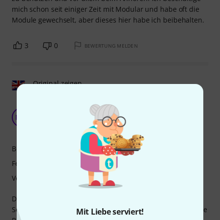
mich schon seit einiger Zeit mit Modular und habe oft die
Module gewechselt, aber dieses hier habe ich beibehalten.
3
0
BEWERTUNG MELDEN
Original zeigen
Anders als alle anderen Module, die ich
ausprobiert habe
MM
MaQUINA Music 18.01.2023
Bedienung
Features
Verarbeitung
Dieses Modul ist absolut einzigartig. Die Möglichkeit, einen
Sound an beliebiger Stelle im Raum zu platzieren und seine
Mit Liebe serviert!