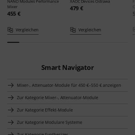
NANO Modules
Performance
XAOC Devices
Ostrawa
F
Mixer
C
479 €
455 €
Vergleichen
Vergleichen
Smart Navigator
Mixer-, Attenuator-Module für 450 €–550 € anzeigen
Zur Kategorie Mixer-, Attenuator-Module
Zur Kategorie Effekt-Module
Zur Kategorie Modulare Systeme
Zur Kategorie Synthesizer