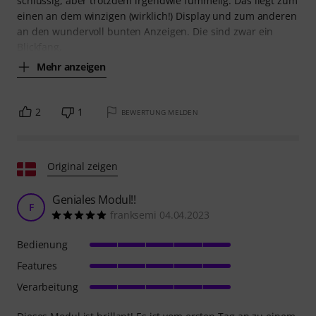
schlüssig, aber trotzdem irgendwie fummelig. Das liegt zum
einen an dem winzigen (wirklich!) Display und zum anderen
an den wundervoll bunten Anzeigen. Die sind zwar ein
Blickfang,
Mehr anzeigen
2
1
BEWERTUNG MELDEN
Original zeigen
Geniales Modul!!
F
franksemi 04.04.2023
Bedienung
Features
Verarbeitung