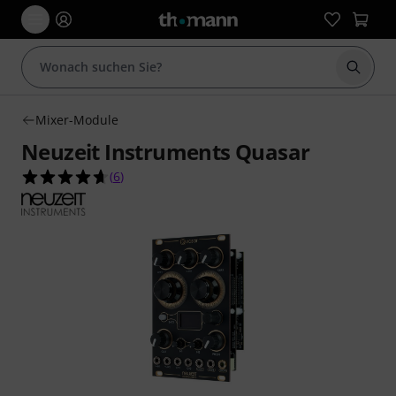
Suche 
Mixer-Module
Neuzeit Instruments Quasar
4.7 von 5 Sternen aus 6 Kundenbewertungen
(
6
)