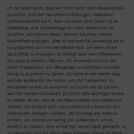
Ich bin überrascht, dass wir nicht mehr über dieses Modul
sprechen. Eine der Hauptbeschränkungen modularer
Systeme besteht darin, dass sie mono sind. Daher ist es
notwendig, eine Stereoanlage für mehr Immersion zu
schaffen. Mit diesem Modul können Sie einen Stereo-
Raumeffekt erzeugen, aber in meinem Fall verwende ich es
hauptsächlich auf meinem Master-Bus, um einen Front-
Back-Effekt zu erzeugen. Es verfügt über zwei Effektketten,
die separat arbeiten können. Ich verwende eine für die
tiefen Frequenzen, um Übergänge zu entfernen und den
Klang so aussehen zu lassen, als käme er von weiter weg,
und die andere für die Höhen, um die Transienten zu
verstärken und es so aussehen zu lassen, als ob sie von
weit her kämen sind bereit. Es ist ein sehr wichtiges Modul
in meiner Musik, weil es viel Räumlichkeit und Immersion
verleiht. Ich schätze auch seine ästhetische Seite mit den
rotierenden farbigen Lichtern. Der Einstieg war nicht so
einfach, ich musste ein wenig Zeit aufwenden, um es
wirklich zu nutzen, aber es hat mir immer Spaß gemacht, es
zu benutzen und vor allem beim Anhören. Ich beschäftige