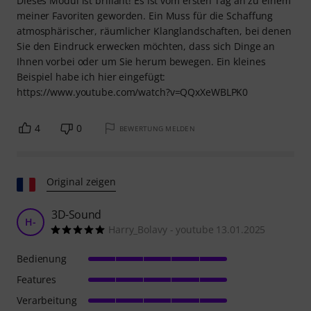
Dieses Modul ist brillant! Es ist vom ersten Tag an zu einem
meiner Favoriten geworden. Ein Muss für die Schaffung
atmosphärischer, räumlicher Klanglandschaften, bei denen
Sie den Eindruck erwecken möchten, dass sich Dinge an
Ihnen vorbei oder um Sie herum bewegen. Ein kleines
Beispiel habe ich hier eingefügt:
https://www.youtube.com/watch?v=QQxXeWBLPK0
4
0
BEWERTUNG MELDEN
Original zeigen
3D-Sound
H-
Harry_Bolavy - youtube 13.01.2025
Bedienung
Features
Verarbeitung