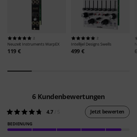
2
2
Neuzeit Instruments
WarpEX
Intellijel Designs
Swells
N
119 €
499 €
6
Kundenbewertungen
Jetzt bewerten
4.7
/ 5
BEDIENUNG