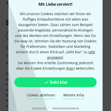
3
0
BEWERTUNG MELDEN
Mit Liebe serviert!
Mit unseren Cookies möchten wir Ihnen ein
fluffiges Einkaufserlebnis mit allem was
Original zeigen
dazugehört bieten. Dazu zählen zum Beispiel
passende Angebote, personalisierte Anzeigen
D
DiogoMelo 09.04.2019
und das Merken von Einstellungen. Wenn das für
Sie okay ist, stimmen Sie der Nutzung von Cookies
für Präferenzen, Statistiken und Marketing
Features
einfach durch einen Klick auf „Geht klar“ zu (
alle
Sound
anzeigen
).
Verarbeitung
Sie können Ihre erteilte Zustimmung jederzeit
über die Cookie-Einstellungen (
hier
) widerrufen.
Ich habe mir fast ein Jahrzehnt lang einen 7-Saiter-Bass
gewünscht und habe diesen hier endlich gesehen! Er ist
Geht klar
nicht billig, aber meiner Meinung nach angemessen, vor
allem, wenn man bedenkt, was man dafür bekommt! Der
Bass ist erstaunlich bequem, nicht besonders schwer in
Cookies ablehnen
Weitere Infos
Anbetracht der Größe seines Halses und sehr schön... Der
Klang ist unglaublich, wirklich unglaublich. Wenn ich die
·
Impressum
Datenschutzhinweise