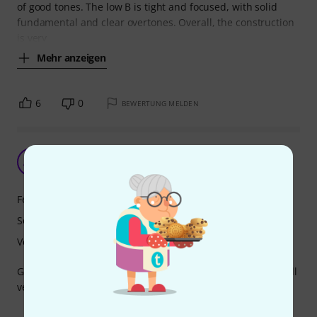
of good tones. The low B is tight and focused, with solid
fundamental and clear overtones. Overall, the construction
is very
Mehr anzeigen
6
0
BEWERTUNG MELDEN
Tolles Gerät
AM
Alexander M. 14.07.2021
Features
Sound
Verarbeitung
Gut bespielbarer Siebensaiter, der hervorragend klingt. Toll
verarbeitet und auch optisch sehr ansprechend.