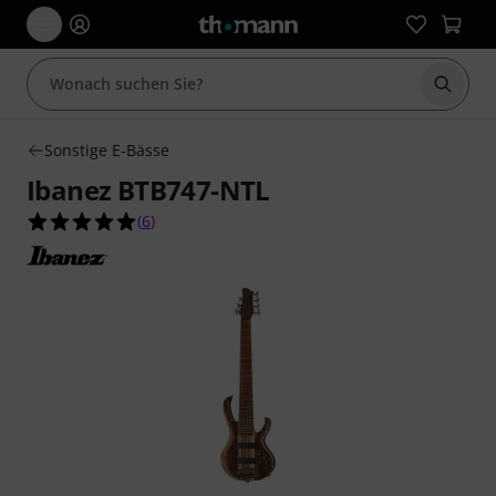
Suche 
Sonstige E-Bässe
Ibanez BTB747-NTL
5.0 von 5 Sternen aus 6 Kundenbewertungen
(
6
)