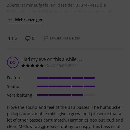
Zuerst ist mir aufgefallen, dass der BTB747-NTL die
Möglichkeit der Halskrümmungskorrektur direkt bei den
Mehr anzeigen
6
0
BEWERTUNG MELDEN
Had my eye on this a while.....
DO
Dr. O 26.09.2021
Features
Sound
Verarbeitung
I love the sound and feel of the BTB basses. The humbucker
pickups and variable mids give a growl and presence that a
lot of other basses can't match. Harmonics pop out loud and
clear. Mellow to aggressive, dubby to crispy, this bass is full