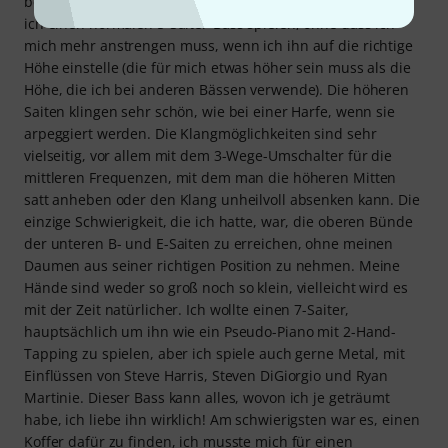
beiden höheren Saiten außer Acht lasse, ist es, als würde
ich einen normalen 5-Saiter-Bass spielen, ohne dass ich
mich mehr anstrengen muss, wenn ich ihn auf die richtige
Höhe einstelle (die für mich etwas höher sein muss als die
Höhe, die ich bei anderen Bässen verwende). Die höheren
Saiten klingen sehr schön, wie bei einer Harfe, wenn sie
arpeggiert werden. Die Klangmöglichkeiten sind sehr
vielseitig, vor allem mit dem 3-Wege-Umschalter für die
mittleren Frequenzen, mit dem man die höheren Mitten
satt anheben oder den Klang unheilvoll absenken kann. Die
einzige Schwierigkeit, die ich hatte, war, die oberen Bünde
der unteren B- und E-Saiten zu erreichen, ohne meinen
Daumen aus seiner richtigen Position zu nehmen. Meine
Hände sind weder so groß noch so klein, vielleicht wird es
mit der Zeit natürlicher. Ich wollte einen 7-Saiter,
hauptsächlich um ihn wie ein Pseudo-Piano mit 2-Hand-
Tapping zu spielen, aber ich spiele auch gerne Metal, mit
Einflüssen von Steve Harris, Steven DiGiorgio und Ryan
Martinie. Dieser Bass kann alles, wovon ich je geträumt
habe, ich liebe ihn wirklich! Am schwierigsten war es, einen
Koffer dafür zu finden, ich musste mich für einen