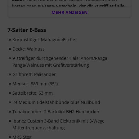
kostenlosen
90-Tage-Gutschein, der dir Zugriff auf alle
MEHR ANZEIGEN
Artmaster-Kurse bietet
– einschließlich des Bass-
Kurses, der gezielt darauf ausgelegt ist, deinen Groove,
dein Timing, deine Technik und deine musikalische
7-Saiter E-Bass
Kreativität zu stärken. ArtMaster.com – deine Online-
Korpusflügel: Mahagoni/Esche
Plattform für Bass-Ausbildung und modernes
Musizieren. Bitte beachte, dass die Kurse nur in
Decke: Walnuss
Englisch verfügbar sind.
9-streifiger durchgehender Hals: Ahorn/Panga
Panga/Walnuss mit Grafitverstärkung
ArtMaster.com – lerne direkt von dem renommierten
Griffbrett: Palisander
Bass-Dozenten Marek Bero, der für seinen
ganzheitlichen Ansatz, seine rhythmische
Mensur: 889 mm (35")
Meisterklasse und seine praktischen Übungen bekannt
Sattelbreite: 63 mm
ist, die jedem Bassisten weiterhelfen — vom Anfänger
24 Medium Edelstahlbünde plus Nullbund
bis zum Fortgeschrittenen. Entdecke strukturierte
Lektionen, Play-along-Tracks, Technik-Workouts und
Tonabnehmer: 2 Bartolini BH2 Humbucker
musikalische Konzepte, die dein Bassspiel auf das
Ibanez Custom 3-Band Elektronik mit 3-Wege
nächste Level heben werden.
Mittenfrequenzschaltung
MR5 Steg
Nachdem deine Bestellung versandt wurde, erhältst du