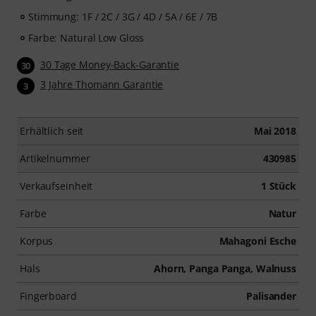
den Aktivierungscode per E-Mail. Das Abonnement
Stimmung: 1F / 2C / 3G / 4D / 5A / 6E / 7B
endet nach Ablauf automatisch.
Farbe: Natural Low Gloss
30 Tage Money-Back-Garantie
30
3 Jahre Thomann Garantie
3
Erhältlich seit
Mai 2018
Artikelnummer
430985
Verkaufseinheit
1 Stück
Farbe
Natur
Korpus
Mahagoni Esche
Hals
Ahorn, Panga Panga, Walnuss
Fingerboard
Palisander