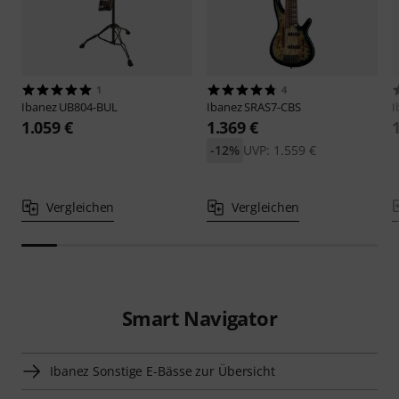
1
4
Ibanez
UB804-BUL
Ibanez
SRAS7-CBS
I
1.059 €
1.369 €
-12%
UVP: 1.559 €
Vergleichen
Vergleichen
Smart Navigator
Ibanez Sonstige E-Bässe zur Übersicht