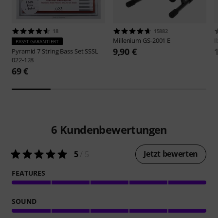
18
15882
Millenium
GS-2001 E
I
PASST GARANTIERT
9,90 €
Pyramid
7 String Bass Set SSSL
022-128
69 €
6
Kundenbewertungen
Jetzt bewerten
5
/ 5
FEATURES
SOUND