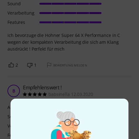
Sound
Verarbeitung
Features
Ich bevorzuge die Hohner Super 64 X Performance in C
wegen der kompakten Verarbeitung die sich am Klang
ausdrückt ! Perfekt für mich
2
1
BEWERTUNG MELDEN
Empfehlenswert !
B
babsinella 12.03.2020
Ansprache
Sound
Verarbeitung
Features