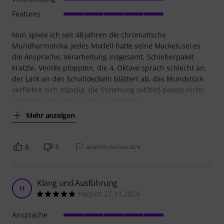
Features
Nun spiele ich seit 48 Jahren die chromatische
Mundharmonika. Jedes Modell hatte seine Macken,sei es
die Ansprache, Verarbeitung insgesamt, Schieberpaket
kratzte, Ventile ploppten, die 4. Oktave sprach schlecht an,
der Lack an den Schalldeckeln blättert ab, das Mundstück
verfärbte sich ständig, die Stimmung (443Hz) passte nicht-
Problem wenn ich mit einem Orchester
Mehr anzeigen
6
1
BEWERTUNG MELDEN
Klang und Ausführung
H
Harpist 27.11.2024
Ansprache