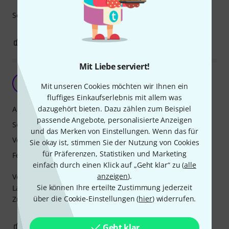
Sehr schönes Instrument mit einem super Sound.
1
1
BEWERTUNG MELDEN
Mit Liebe serviert!
K
KarlheinzW 15.07.2019
Mit unseren Cookies möchten wir Ihnen ein
fluffiges Einkaufserlebnis mit allem was
dazugehört bieten. Dazu zählen zum Beispiel
Ansprache
passende Angebote, personalisierte Anzeigen
Sound
und das Merken von Einstellungen. Wenn das für
Verarbeitung
Sie okay ist, stimmen Sie der Nutzung von Cookies
für Präferenzen, Statistiken und Marketing
Features
einfach durch einen Klick auf „Geht klar“ zu (
alle
anzeigen
).
Verarbeitung :super
Sie können Ihre erteilte Zustimmung jederzeit
Lautstärke : zu leise, vor allem in den höheren Tönen
über die Cookie-Einstellungen (
hier
) widerrufen.
Zuverlässigkeit: Topp
2
2
Geht klar
BEWERTUNG MELDEN