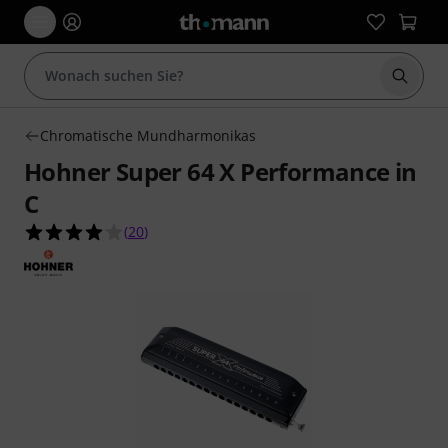
Suche 
Chromatische Mundharmonikas
Hohner Super 64 X Performance in
C
4.1 von 5 Sternen aus 20 Kundenbewertungen
(
20
)