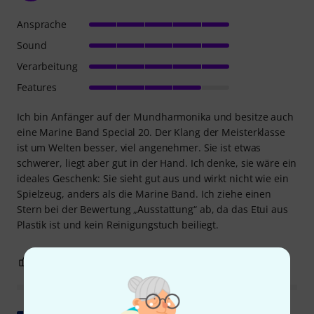
Ansprache
Sound
Verarbeitung
Features
Ich bin Anfänger auf der Mundharmonika und besitze auch
eine Marine Band Special 20. Der Klang der Meisterklasse
ist um Welten besser, viel angenehmer. Sie ist etwas
schwerer, liegt aber gut in der Hand. Ich denke, sie wäre ein
ideales Geschenk: Sie sieht gut aus und wirkt nicht wie ein
Spielzeug, anders als die Marine Band. Ich ziehe einen
Stern bei der Bewertung „Ausstattung“ ab, da das Etui aus
Plastik ist und kein Reinigungstuch beiliegt.
11
2
BEWERTUNG MELDEN