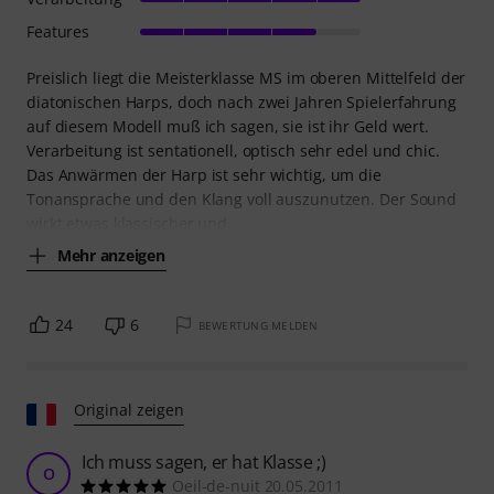
Features
Preislich liegt die Meisterklasse MS im oberen Mittelfeld der
diatonischen Harps, doch nach zwei Jahren Spielerfahrung
auf diesem Modell muß ich sagen, sie ist ihr Geld wert.
Verarbeitung ist sentationell, optisch sehr edel und chic.
Das Anwärmen der Harp ist sehr wichtig, um die
Tonansprache und den Klang voll auszunutzen. Der Sound
wirkt etwas klassischer und
Mehr anzeigen
24
6
BEWERTUNG MELDEN
Original zeigen
Ich muss sagen, er hat Klasse ;)
O
Oeil-de-nuit 20.05.2011