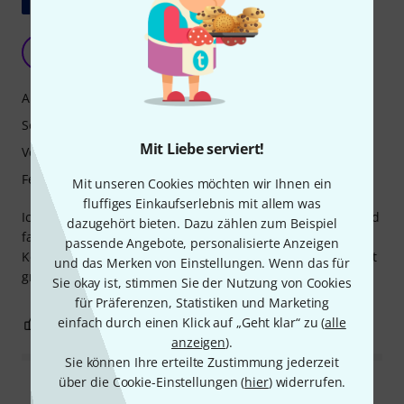
Original zeigen
J
jpg63 27.06.2018
Ansprache
Sound
Mit Liebe serviert!
Verarbeitung
Features
Mit unseren Cookies möchten wir Ihnen ein
fluffiges Einkaufserlebnis mit allem was
Ich habe diese Mundharmonika von seltener Schönheit und
dazugehört bieten. Dazu zählen zum Beispiel
fabelhafter Ausdruckskraft gekauft, um „Jimmy“ bei einem
passende Angebote, personalisierte Anzeigen
Konzert zu spielen. Sie ermöglichte es mir, dieses Stück mit
und das Merken von Einstellungen. Wenn das für
großer Finesse zu spielen.
Sie okay ist, stimmen Sie der Nutzung von Cookies
für Präferenzen, Statistiken und Marketing
einfach durch einen Klick auf „Geht klar“ zu (
alle
1
0
BEWERTUNG MELDEN
anzeigen
).
Sie können Ihre erteilte Zustimmung jederzeit
über die Cookie-Einstellungen (
hier
) widerrufen.
Alle Bewertungen lesen