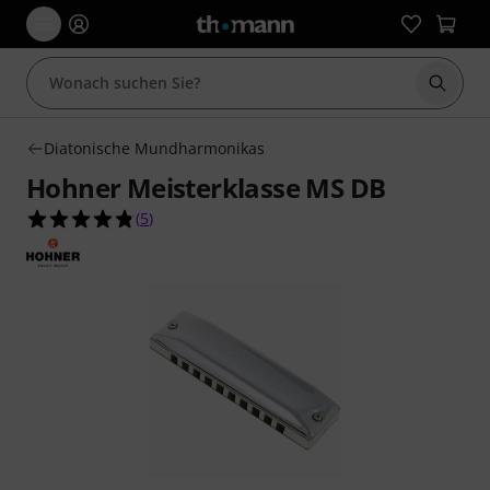
Suche 
Diatonische Mundharmonikas
Hohner Meisterklasse MS DB
4.8 von 5 Sternen aus 5 Kundenbewertungen
(
5
)