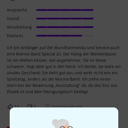
Ansprache
Sound
Verarbeitung
Features
Ich bin Anfänger auf der Mundharmonika und besitze auch
eine Marine Band Special 20. Der Klang der Meisterklasse
ist um Welten besser, viel angenehmer. Sie ist etwas
schwerer, liegt aber gut in der Hand. Ich denke, sie wäre ein
ideales Geschenk: Sie sieht gut aus und wirkt nicht wie ein
Spielzeug, anders als die Marine Band. Ich ziehe einen
Stern bei der Bewertung „Ausstattung“ ab, da das Etui aus
Plastik ist und kein Reinigungstuch beiliegt.
11
2
BEWERTUNG MELDEN