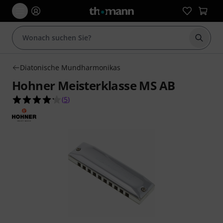
Suche 
Diatonische Mundharmonikas
Hohner Meisterklasse MS AB
4.2 von 5 Sternen aus 5 Kundenbewertungen
(
5
)