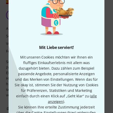
Original zeigen
Eine Menge Geld!
A
Apitz 16.03.2024
Ansprache
Sound
Verarbeitung
Mit Liebe serviert!
Features
Mit unseren Cookies möchten wir Ihnen ein
Sehr hübsch, aber... es ist viel Geld und die Luft entweicht
fluffiges Einkaufserlebnis mit allem was
zu viel, man muss es auf jeden Fall öffnen und die
dazugehört bieten. Dazu zählen zum Beispiel
Einstellung vornehmen. Ich persönlich bevorzuge
passende Angebote, personalisierte Anzeigen
Holzfiguren! Oh nein, heute habe ich es einfach
und das Merken von Einstellungen. Wenn das für
herausgenommen, um es zu benutzen, weil ich es nicht
Sie okay ist, stimmen Sie der Nutzung von Cookies
sehr wenig benutzt hatte und mir ein Defekt am
für Präferenzen, Statistiken und Marketing
verbogenen Blech aufgefallen ist.
einfach durch einen Klick auf „Geht klar“ zu (
alle
anzeigen
).
Sie können Ihre erteilte Zustimmung jederzeit
0
1
BEWERTUNG MELDEN
über die Cookie-Einstellungen (
hier
) widerrufen.