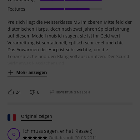
Features
Preislich liegt die Meisterklasse MS im oberen Mittelfeld der
diatonischen Harps, doch nach zwei Jahren Spielerfahrung
auf diesem Modell muß ich sagen, sie ist ihr Geld wert.
Verarbeitung ist sentationell, optisch sehr edel und chic.
Das Anwärmen der Harp ist sehr wichtig, um die
Tonansprache und den Klang voll auszunutzen. Der Sound
wirkt etwas klassischer und
Mehr anzeigen
24
6
BEWERTUNG MELDEN
Original zeigen
Ich muss sagen, er hat Klasse ;)
O
Oeil-de-nuit 20.05.2011