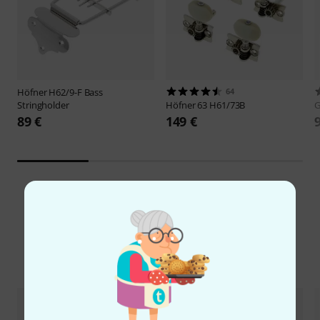
Höfner
H62/9-F Bass
64
Stringholder
Höfner
63 H61/73B
89 €
149 €
Alternativen vergleichen