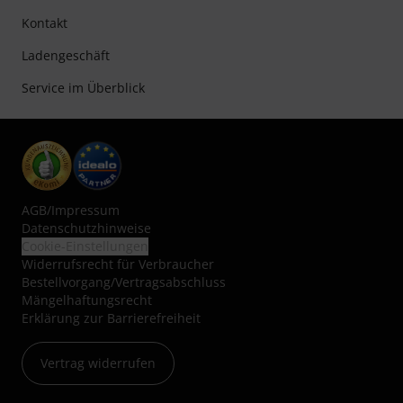
Kontakt
Ladengeschäft
Service im Überblick
AGB
/
Impressum
Datenschutzhinweise
Cookie-Einstellungen
Widerrufsrecht für Verbraucher
Bestellvorgang/Vertragsabschluss
Mängelhaftungsrecht
Erklärung zur Barrierefreiheit
Vertrag widerrufen