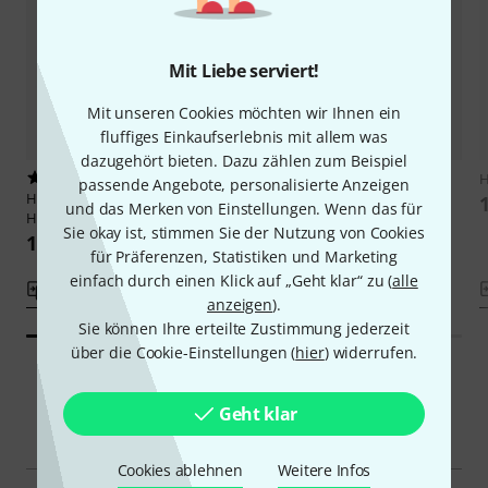
Mit Liebe serviert!
Mit unseren Cookies möchten wir Ihnen ein
fluffiges Einkaufserlebnis mit allem was
dazugehört bieten. Dazu zählen zum Beispiel
10
64
H
passende Angebote, personalisierte Anzeigen
Höfner
Tuning Machines 62
Höfner
63 H61/73B
und das Merken von Einstellungen. Wenn das für
H61/74B
149 €
Sie okay ist, stimmen Sie der Nutzung von Cookies
149 €
für Präferenzen, Statistiken und Marketing
einfach durch einen Klick auf „Geht klar“ zu (
alle
Vergleichen
Vergleichen
anzeigen
).
Sie können Ihre erteilte Zustimmung jederzeit
über die Cookie-Einstellungen (
hier
) widerrufen.
Geht klar
Smart Navigator
Cookies ablehnen
Weitere Infos