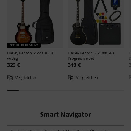
AKTUELLES PRODUKT
Harley Benton
SC-550 II FTF
Harley Benton
SC-1000 SBK
H
w/Bag
Progressive Set
D
329 €
319 €
Vergleichen
Vergleichen
Smart Navigator