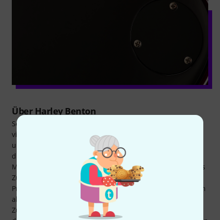
Über Harley Benton
Seit 1998 bedient die Marke Harley Benton die Bedürfnisse
vieler Gitarristen und Bassisten. Neben einer
umfangreichen Bandbreite an Saiteninstrumenten bietet
die Hausmarke des Musikhauses Thomann auch jede
Menge Verstärker, Lautsprecher, Effektpedale und weiteres
Zubehör an. Insgesamt umfasst die Palette über 1.500
Produkte. Gefertigt von etablierten Herstellern, überzeugen
alle Artikel von Harley Benton durch Qualität,
Zuverlässigkeit und einen dennoch günstigen Preis. Durch