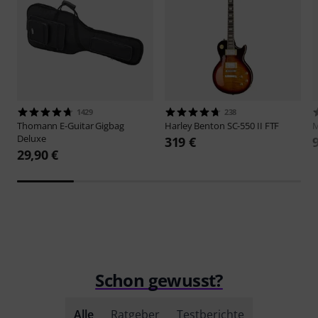
1429
238
Thomann
E-Guitar Gigbag
Harley Benton
SC-550 II FTF
M
Deluxe
319 €
29,90 €
Schon gewusst?
Alle
Ratgeber
Testberichte