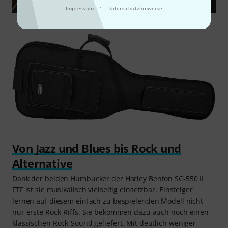
·
Impressum
Datenschutzhinweise
Von Jazz und Blues bis Rock und
Alternative
Dank der beiden Humbucker der Harley Benton SC-550 II
FTF ist sie musikalisch vielseitig einsetzbar. Einsteiger
lernen auf diesem einfach zu bespielenden Modell nicht
nur erste Rock-Riffs. Sie bekommen dazu auch noch einen
klassischen Rock-Sound geliefert. Mit deutlich weniger