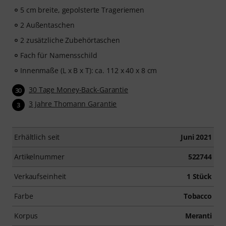
5 cm breite, gepolsterte Trageriemen
2 Außentaschen
2 zusätzliche Zubehörtaschen
Fach für Namensschild
Innenmaße (L x B x T): ca. 112 x 40 x 8 cm
30 Tage Money-Back-Garantie
30
3 Jahre Thomann Garantie
3
Erhältlich seit
Juni 2021
Artikelnummer
522744
Verkaufseinheit
1 Stück
Farbe
Tobacco
Korpus
Meranti