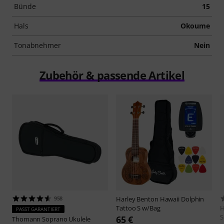
Bünde
15
Hals
Okoume
Tonabnehmer
Nein
Zubehör & passende Artikel
958
Harley Benton
Hawaii Dolphin
Tattoo S w/Bag
H
PASST GARANTIERT
S
65 €
Thomann
Soprano Ukulele