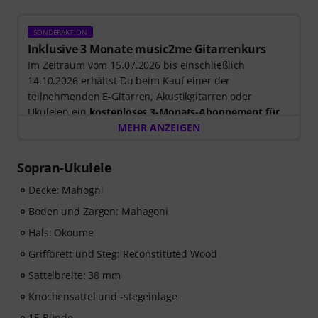
SONDERAKTION
Inklusive 3 Monate music2me Gitarrenkurs
Im Zeitraum vom 15.07.2026 bis einschließlich
14.10.2026 erhältst Du beim Kauf einer der
teilnehmenden E-Gitarren, Akustikgitarren oder
Ukulelen ein
kostenloses 3-Monats-Abonnement für
einen Onlinekurs von music2me im Wert von EUR
MEHR ANZEIGEN
57,00
. Nach dem Versand deiner Bestellung bekommst
du den Freischaltcode automatisch per E-Mail
Sopran-Ukulele
zugesendet. Das music2me Abo endet nach Ablauf
automatisch.
Decke: Mahogni
Music2Me, dein Online-Lernportal für Musik mit einem
Boden und Zargen: Mahagoni
pädagogischen Konzept von studierten Musiklehrern.
Hals: Okoume
Ausgezeichnet mit dem deutschen Bildungs-Award
2025/2026 in der Kategorie “E-Learning
Griffbrett und Steg: Reconstituted Wood
Instrumentalunterricht”! Mit über 400 Gitarren
Sattelbreite: 38 mm
Videolektionen für Anfänger und Fortgeschrittene – von
Knochensattel und -stegeinlage
Pop, Rock und Blues bis Metal und mehr. Mit
persönlichem Support per Chat, Noten zum
15 Bünde