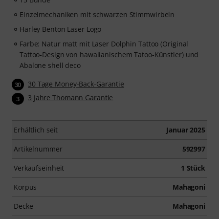
Ausdrucken sowie intelligentem Videoplayer mit
Einzelmechaniken mit schwarzen Stimmwirbeln
Übungsfunktion, Zeitlupe und weitere Features.
Harley Benton Laser Logo
Farbe: Natur matt mit Laser Dolphin Tattoo (Original
Tattoo-Design von hawaiianischem Tatoo-Künstler) und
Abalone shell deco
30 Tage Money-Back-Garantie
30
3 Jahre Thomann Garantie
3
Erhältlich seit
Januar 2025
Artikelnummer
592997
Verkaufseinheit
1 Stück
Korpus
Mahagoni
Decke
Mahagoni