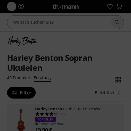
Suche 
Harley Benton Sopran
Ukulelen
Beratung
40
Produkte
·
Filter
Beliebtheit
Harley Benton
Ukulele UK-11S Brown
865
TOP-SELLER
Sofort lieferbar
19,90
€