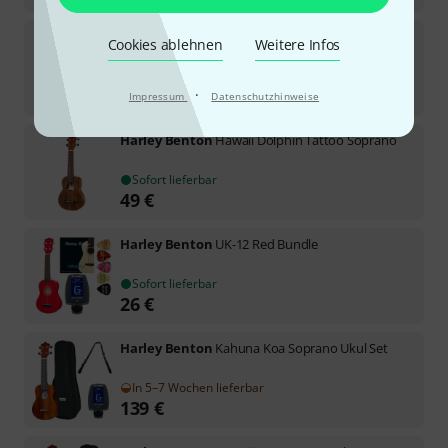
Harley Benton
Kahuna CLU-30S
Cookies ablehnen
Weitere Infos
87
Sofort lieferbar
49
€
·
Impressum
Datenschutzhinweise
Harley Benton
Hawaii Dolphin Tattoo Soprano
Sofort lieferbar
49
€
Harley Benton
UK-12 Red Bundle
Sofort lieferbar
26
€
Harley Benton
Kahuna Koa Soprano Ukul Set
In 5–7 Wochen lieferbar
139
€