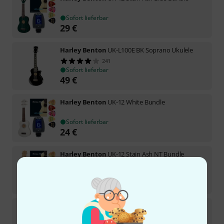
Sofort lieferbar
29
€
Harley Benton
UK-L100E BK Soprano Ukulele
241
Sofort lieferbar
49
€
Harley Benton
UK-12 White Bundle
Sofort lieferbar
24
€
Harley Benton
UK-12 Stain Ash NT Bundle
Sofort lieferbar
29
€
Harley Benton
Kahuna-S Dreamcatcher Bundle