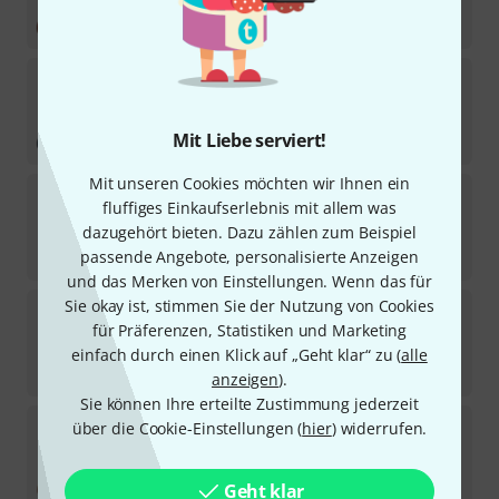
Sofort lieferbar
44
€
Harley Benton
UK-12 Soprano Ukulele B Bundle
Sofort lieferbar
Mit Liebe serviert!
26
€
Mit unseren Cookies möchten wir Ihnen ein
Harley Benton
UK-12 Stain Ash Purple Bundle
fluffiges Einkaufserlebnis mit allem was
dazugehört bieten. Dazu zählen zum Beispiel
Sofort lieferbar
31
€
passende Angebote, personalisierte Anzeigen
und das Merken von Einstellungen. Wenn das für
Sie okay ist, stimmen Sie der Nutzung von Cookies
Harley Benton
Hawaii Koa Soprano Ukulele
für Präferenzen, Statistiken und Marketing
22
In 5–7 Wochen lieferbar
einfach durch einen Klick auf „Geht klar“ zu (
alle
109
€
anzeigen
).
Sie können Ihre erteilte Zustimmung jederzeit
Harley Benton
Hawaii Dolphin Tattoo S w/Bag
über die Cookie-Einstellungen (
hier
) widerrufen.
Sofort lieferbar
65
€
Geht klar