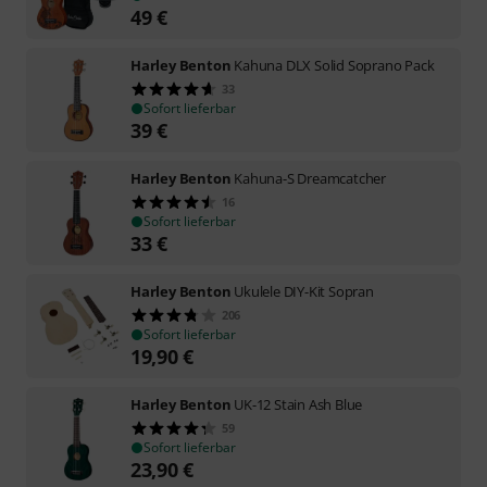
49
€
Harley Benton
Kahuna DLX Solid Soprano Pack
33
Sofort lieferbar
39
€
Harley Benton
Kahuna-S Dreamcatcher
16
Sofort lieferbar
33
€
Harley Benton
Ukulele DIY-Kit Sopran
206
Sofort lieferbar
19,90
€
Harley Benton
UK-12 Stain Ash Blue
59
Sofort lieferbar
23,90
€