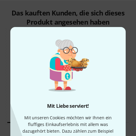
Das kauften Kunden, die sich dieses
Produkt angesehen haben
65%
11%
KAUFTEN
KAUFTEN
Yamaha GL1 Guitalele
GENAU DIESES PRODUKT
59 €
80 €
Mit Liebe serviert!
Mit unseren Cookies möchten wir Ihnen ein
fluffiges Einkaufserlebnis mit allem was
dazugehört bieten. Dazu zählen zum Beispiel
Vergleichen