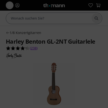
Suche 
1/8 Konzertgitarren
Harley Benton GL-2NT Guitarlele
4.3 von 5 Sternen aus 238 Kundenbewertungen
(
238
)