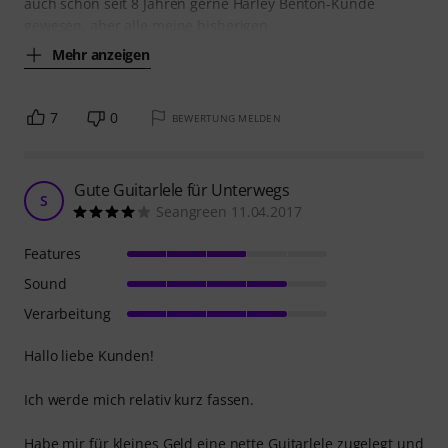
auch schon seit 8 Jahren gerne Harley Benton-Kunde
gewesen, aber alle meine bisherigen
Mehr anzeigen
7
0
BEWERTUNG MELDEN
Gute Guitarlele für Unterwegs
S
Seangreen 11.04.2017
Features
Sound
Verarbeitung
Hallo liebe Kunden!
Ich werde mich relativ kurz fassen.
Habe mir für kleines Geld eine nette Guitarlele zugelegt und