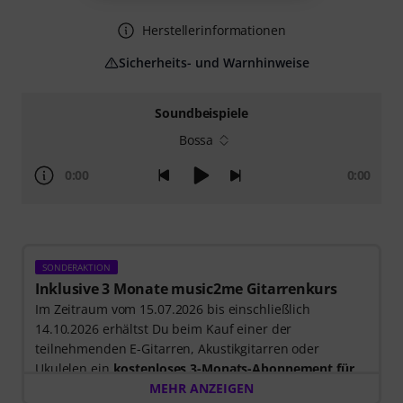
Herstellerinformationen
Sicherheits- und Warnhinweise
Soundbeispiele
Bossa
0:00
0:00
SONDERAKTION
Inklusive 3 Monate music2me Gitarrenkurs
Im Zeitraum vom 15.07.2026 bis einschließlich
14.10.2026 erhältst Du beim Kauf einer der
teilnehmenden E-Gitarren, Akustikgitarren oder
Ukulelen ein
kostenloses 3-Monats-Abonnement für
einen Onlinekurs von music2me im Wert von EUR
MEHR ANZEIGEN