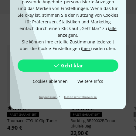
passende Angebote, personalisierte Anzeigen
und das Merken von Einstellungen. Wenn das für
Sie okay ist, stimmen Sie der Nutzung von Cookies
für Präferenzen, Statistiken und Marketing
einfach durch einen Klick auf „Geht klar“ zu (
alle
Zubehör & passende Artikel
anzeigen
).
Sie können Ihre erteilte Zustimmung jederzeit
über die Cookie-Einstellungen (
hier
) widerrufen.
Geht klar
Cookies ablehnen
Weitere Infos
·
Impressum
Datenschutzhinweise
17520
117
PASST GARANTIERT
PASST GARANTIERT
Thomann
CTG-10 Clip Tuner
Rockbag
RB20002B Tenor
A
Ukulele Bag
4,90 €
22,90 €