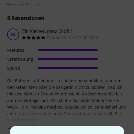
Bewertungsrichtlinien
8
Rezensionen
Ein Kleiner, ganz Groß !
FS
Freddy Steiner 13.02.2025
Features
Verarbeitung
Sound
Die Bühnen, auf denen ich spiele sind sehr klein, und um
den Gitarristen oder die Sängerin nicht zu köpfen, hab ich
mir den Gretsch Streamliner bestellt. Außerdem stehe ich
auf den Vintage Look. Als ich ihn das erste Mal ansteckte:
WoW....die Pick Ups machen, was sie sollen, sehr scharf und
mit der präzise arbeitenden Tonregelung einfach toll. Bin
total begeistert,
Mehr anzeigen