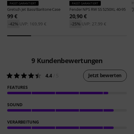
H
PASST GARANTIERT
PASST GARANTIERT
Gretsch
Jet Bass/Baritone Case
Fender
NPS RW SS 5250XL 40-95
99 €
20,90 €
-42%
UVP: 169,99 €
-25%
UVP: 27,99 €
9
Kundenbewertungen
Jetzt bewerten
4.4
/ 5
FEATURES
SOUND
VERARBEITUNG