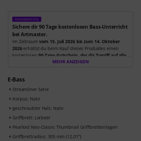
SONDERAKTION
Sichere dir 90 Tage kostenlosen Bass-Unterricht
bei Artmaster.
Im Zeitraum
vom 15. Juli 2026 bis zum 14. Oktober
2026
erhältst du beim Kauf dieses Produktes einen
kostenlosen
90-Tage-Gutschein, der dir Zugriff auf alle
MEHR ANZEIGEN
Artmaster-Kurse bietet
– einschließlich des Bass-
Kurses, der gezielt darauf ausgelegt ist, deinen Groove,
dein Timing, deine Technik und deine musikalische
E-Bass
Kreativität zu stärken. ArtMaster.com – deine Online-
Streamliner Serie
Plattform für Bass-Ausbildung und modernes
Musizieren. Bitte beachte, dass die Kurse nur in
Korpus: Nato
Englisch verfügbar sind.
geschraubter Hals: Nato
Griffbrett: Lorbeer
ArtMaster.com – lerne direkt von dem renommierten
Bass-Dozenten Marek Bero, der für seinen
Pearloid Neo-Classic Thumbnail Griffbretteinlagen
ganzheitlichen Ansatz, seine rhythmische
Griffbrettradius: 305 mm (12,01")
Meisterklasse und seine praktischen Übungen bekannt