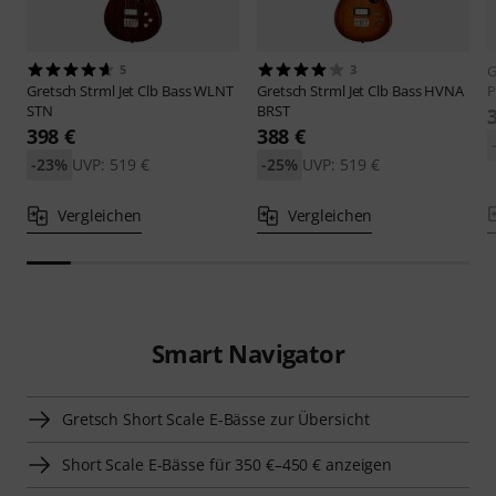
5
3
G
Gretsch
Strml Jet Clb Bass WLNT
Gretsch
Strml Jet Clb Bass HVNA
STN
BRST
398 €
388 €
-23%
UVP: 519 €
-25%
UVP: 519 €
Vergleichen
Vergleichen
Smart Navigator
Gretsch Short Scale E-Bässe zur Übersicht
Short Scale E-Bässe für 350 €–450 € anzeigen