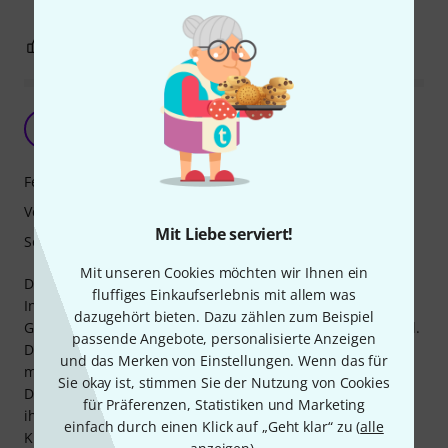
1
0
BEWERTUNG MELDEN
Guter Short-Scale Bass
B
Brtl-Wmpft-72 20.01.2025
Features
Verarbeitung
Mit Liebe serviert!
Sound
Mit unseren Cookies möchten wir Ihnen ein
Der Gretsch Strml Jet Clb Bass VWT ist ein formschönes
fluffiges Einkaufserlebnis mit allem was
Instrument, das wegen seiner guten Haptik bei jeder
dazugehört bieten. Dazu zählen zum Beispiel
Gelegenheit zum Üben in die Hand genommen werden will.
passende Angebote, personalisierte Anzeigen
Durch den kürzeren Hals komme ich als Anfänger sehr gut
und das Merken von Einstellungen. Wenn das für
mit den Griffweiten klar.
Sie okay ist, stimmen Sie der Nutzung von Cookies
Der sonore, klare Klang und die gute Verarbeitung tragen
für Präferenzen, Statistiken und Marketing
ihr übriges zu meiner Begeisterung bei.
einfach durch einen Klick auf „Geht klar“ zu (
alle
Klare Kaufempfehlung!