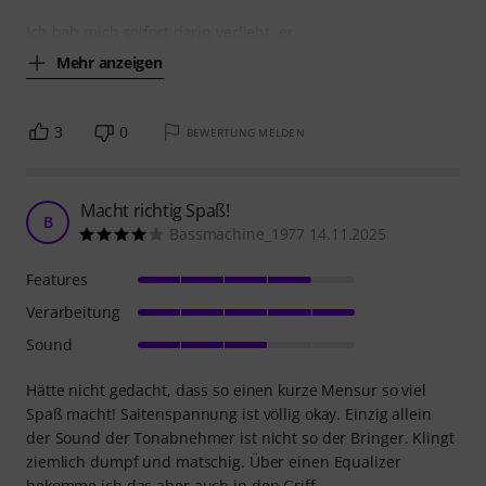
Ich hab mich solfort darin verliebt, er
Mehr anzeigen
3
0
BEWERTUNG MELDEN
Macht richtig Spaß!
B
Bassmachine_1977 14.11.2025
Features
Verarbeitung
Sound
Hätte nicht gedacht, dass so einen kurze Mensur so viel
Spaß macht! Saitenspannung ist völlig okay. Einzig allein
der Sound der Tonabnehmer ist nicht so der Bringer. Klingt
ziemlich dumpf und matschig. Über einen Equalizer
bekomme ich das aber auch in den Griff.