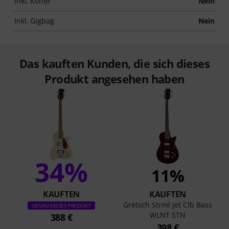
Inkl. Koffer
Nein
Inkl. Gigbag
Nein
Das kauften Kunden, die sich dieses
Produkt angesehen haben
34%
11%
KAUFTEN
KAUFTEN
Gretsch Strml Jet Clb Bass
GENAU DIESES PRODUKT
WLNT STN
388 €
398 €