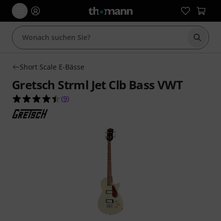
Suche 
Short Scale E-Bässe
Gretsch Strml Jet Clb Bass VWT
4.4 von 5 Sternen aus 9 Kundenbewertungen
(
9
)