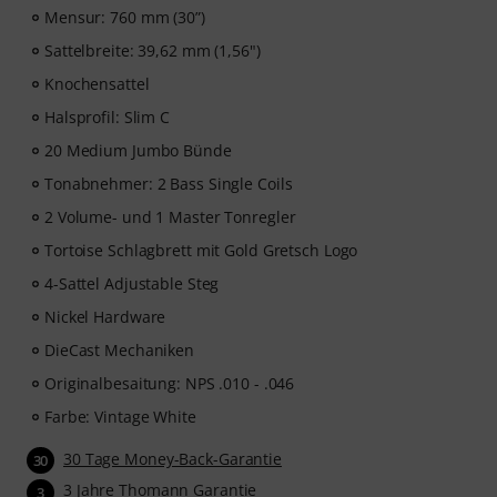
Mensur: 760 mm (30”)
ist, die jedem Bassisten weiterhelfen — vom Anfänger
bis zum Fortgeschrittenen. Entdecke strukturierte
Sattelbreite: 39,62 mm (1,56")
Lektionen, Play-along-Tracks, Technik-Workouts und
Knochensattel
musikalische Konzepte, die dein Bassspiel auf das
nächste Level heben werden.
Halsprofil: Slim C
20 Medium Jumbo Bünde
Nachdem deine Bestellung versandt wurde, erhältst du
Tonabnehmer: 2 Bass Single Coils
den Aktivierungscode per E-Mail. Das Abonnement
endet nach Ablauf automatisch.
2 Volume- und 1 Master Tonregler
Tortoise Schlagbrett mit Gold Gretsch Logo
4-Sattel Adjustable Steg
Nickel Hardware
DieCast Mechaniken
Originalbesaitung: NPS .010 - .046
Farbe: Vintage White
30 Tage Money-Back-Garantie
30
3 Jahre Thomann Garantie
3