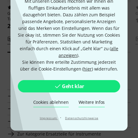
Mit unseren Cookies möchten wir Ihnen ein
fluffiges Einkaufserlebnis mit allem was
7
3
Gotoh
GB528 1R N Bass Single
Gotoh
GB350 1R B Bass Tuner
dazugehört bieten. Dazu zählen zum Beispiel
Tuner
24,90 €
passende Angebote, personalisierte Anzeigen
29,50 €
und das Merken von Einstellungen. Wenn das für
Sie okay ist, stimmen Sie der Nutzung von Cookies
Vergleichen
Vergleichen
für Präferenzen, Statistiken und Marketing
einfach durch einen Klick auf „Geht klar“ zu (
alle
anzeigen
).
Sie können Ihre erteilte Zustimmung jederzeit
über die Cookie-Einstellungen (
hier
) widerrufen.
Smart Navigator
Geht klar
Gotoh Sonstige Mechaniken für E-Bass zur Übersicht
Cookies ablehnen
Weitere Infos
Zur Kategorie Sonstige Mechaniken für E-Bass
·
Impressum
Datenschutzhinweise
Zur Kategorie Mechaniken
Zur Kategorie Ersatzteile für Instrumente