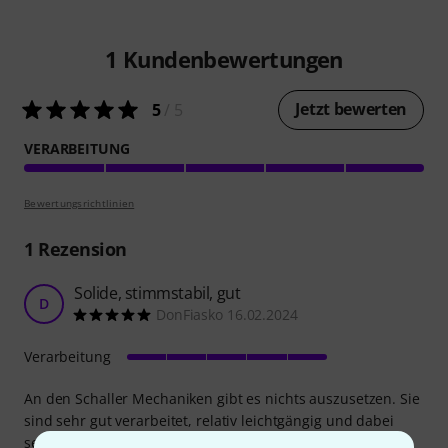
1
Kundenbewertungen
Jetzt bewerten
5
/ 5
VERARBEITUNG
Bewertungsrichtlinien
1
Rezension
Solide, stimmstabil, gut
D
DonFiasko 16.02.2024
Verarbeitung
An den Schaller Mechaniken gibt es nichts auszusetzen. Sie
sind sehr gut verarbeitet, relativ leichtgängig und dabei
sehr stimmstabli, und die schwarze Optik macht natürlich