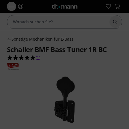
Suche 
Sonstige Mechaniken für E-Bass
Schaller BMF Bass Tuner 1R BC
5.0 von 5 Sternen aus 1 Kundenbewertungen
(
1
)