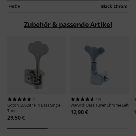
Farbe
Black Chrom
Zubehör & passende Artikel
7
154
Gotoh
GB528 1R N Bass Single
Warwick
Bass Tuner Chrome Left
H
Tuner
12,90 €
29,50 €