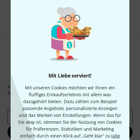
Gefällt Ihnen, was Sie sehen?
Teilen
Hilfe & Feedback
Mit Liebe serviert!
Thomann Newsletter
Abonniere den Thomann Newsletter und gewinne mit
Mit unseren Cookies möchten wir Ihnen ein
etwas Glück einen von
50 Gutscheinen
über jeweils
50€
!
fluffiges Einkaufserlebnis mit allem was
Inspirierende Beiträge
dazugehört bieten. Dazu zählen zum Beispiel
Deals
Thomann Insights
passende Angebote, personalisierte Anzeigen
und das Merken von Einstellungen. Wenn das für
E-Mail-Adresse
*
Sie okay ist, stimmen Sie der Nutzung von Cookies
für Präferenzen, Statistiken und Marketing
Jetzt anmelden
einfach durch einen Klick auf „Geht klar“ zu (
alle