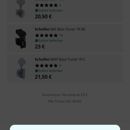
4
Sofort lieferbar
20,50
€
Schaller
BM Bass Tuner 1R BC
14
Sofort lieferbar
23
€
Schaller
BMF Bass Tuner 1R C
4
Sofort lieferbar
21,50
€
Kostenloser Versand ab 29 €
Alle Preise inkl. MwSt.