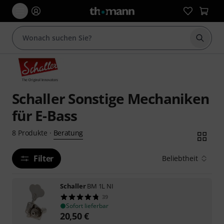
Suche 
Schaller Sonstige Mechaniken
für E-Bass
Beratung
8
Produkte
·
Filter
Beliebtheit
Schaller
BM 1L NI
39
Sofort lieferbar
20,50
€