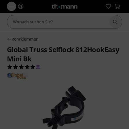
Suche 
Rohrklemmen
Global Truss Selflock 812HookEasy
Mini Bk
5.0 von 5 Sternen aus 8 Kundenbewertungen
(
8
)