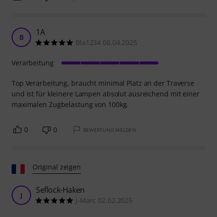
1A
B
Bla1234 08.04.2025
Verarbeitung
Top Verarbeitung, braucht minimal Platz an der Traverse
und ist für kleinere Lampen absolut ausreichend mit einer
maximalen Zugbelastung von 100kg.
0
0
BEWERTUNG MELDEN
Original zeigen
Seflock-Haken
J
J-Marc 02.02.2025