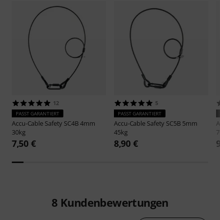
12
5
PASST GARANTIERT
PASST GARANTIERT
Accu-Cable
Safety SC4B 4mm
Accu-Cable
Safety SC5B 5mm
A
30kg
45kg
7
7,50 €
8,90 €
8
Kundenbewertungen