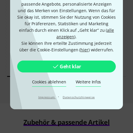
passende Angebote, personalisierte Anzeigen
und das Merken von Einstellungen. Wenn das für
Sie okay ist, stimmen Sie der Nutzung von Cookies
für Präferenzen, Statistiken und Marketing
42%
einfach durch einen Klick auf „Geht klar“ zu (
alle
10%
anzeigen
).
Sie können Ihre erteilte Zustimmung jederzeit
KAUFTEN
KAUFTEN
über die Cookie-Einstellungen (
hier
) widerrufen.
Global Truss 812-B Half
GENAU DIESES PRODUKT
Coupler
8,60 €
5,80 €
Geht klar
Cookies ablehnen
Weitere Infos
Vergleichen
·
Impressum
Datenschutzhinweise
Zubehör & passende Artikel