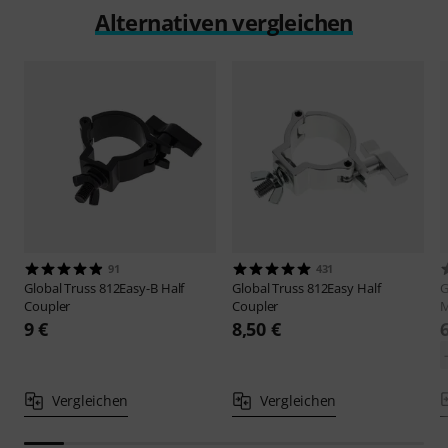
Alternativen vergleichen
91
431
Global Truss
812Easy-B Half
Global Truss
812Easy Half
G
Coupler
Coupler
M
9 €
8,50 €
Vergleichen
Vergleichen