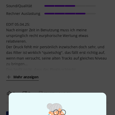
Sound/Qualität
Rechner Auslastung
EDIT 05.04.25:
Nach einiger Zeit in Benutzung muss ich meine
ursprünglich recht eurphorische Wertung etwas
relativieren.
Der Druck fehlt mir persönlich inzwischen doch sehr, und
das Filter ist wirklich "quietschig", das fällt erst richtig auf,
wenn man versucht, seine alten Tracks auf gleiches Niveau
zu bringen...
Das heißt nicht, dass das PlugIn schlecht
Mehr anzeigen
0
0
BEWERTUNG MELDEN
Original zeigen