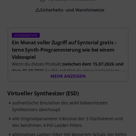
Sicherheits- und Warnhinweise
SONDERAKTION
Ein Monat voller Zugriff auf Syntorial gratis –
lerne Synth-Programmierung wie bei einem
Videospiel
Wenn du dieses Produkt
zwischen dem 15.07.2026 und
dem 15.10.2026
kaufst, erhältst du einen kostenlosen
MEHR ANZEIGEN
30-tägigen Testzugang für die Vollversion von
Syntorial
, der interaktiven Gehörbildungs-Software für
Synth-Programmierung.
Virtueller Synthesizer (ESD)
Anstatt nur Videos anzuschauen, baust du Leads,
authentische Emulation des wohl bekanntesten
Bässe, Pads und mehr selbst nach. Erhalte direktes
Synthesizers überhaupt
Feedback, während du lernst, wie Oszillatoren, Filter,
Modulation und Effekte zusammenwirken, um echte
alle Originalparameter inklusive der 3 Oszillatoren und
Patches zu erstellen. Dein persönlicher Gutscheincode
des berühmen 4-Pol-Ladder-Filters
wird nach deiner Bestellung automatisch per E-Mail
alternatives Ladder-Filter mit besserem Schutz der tiefen