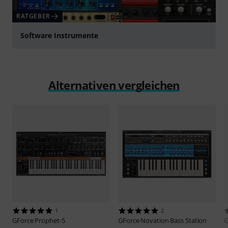
RATGEBER
Software Instrumente
Alternativen vergleichen
1
2
GForce
Prophet-5
GForce
Novation Bass Station
G