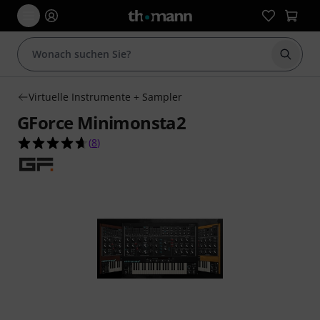
Suche 
Virtuelle Instrumente + Sampler
GForce Minimonsta2
4.6 von 5 Sternen aus 8 Kundenbewertungen
(
8
)