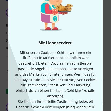
Ich verehre!
A
Anonym 08.12.2021
Bedienung
Features
Sound/Qualität
Mit Liebe serviert!
Rechner Auslastung
Mit unseren Cookies möchten wir Ihnen ein
fluffiges Einkaufserlebnis mit allem was
Tolle Sounds aus den 70ern/80ern!
dazugehört bieten. Dazu zählen zum Beispiel
passende Angebote, personalisierte Anzeigen
1
0
BEWERTUNG MELDEN
und das Merken von Einstellungen. Wenn das für
Sie okay ist, stimmen Sie der Nutzung von Cookies
für Präferenzen, Statistiken und Marketing
Original zeigen
einfach durch einen Klick auf „Geht klar“ zu (
alle
anzeigen
).
Sie können Ihre erteilte Zustimmung jederzeit
Produkt, das trotz seines Alters immer noch gut
über die Cookie-Einstellungen (
klingt
hier
) widerrufen.
K