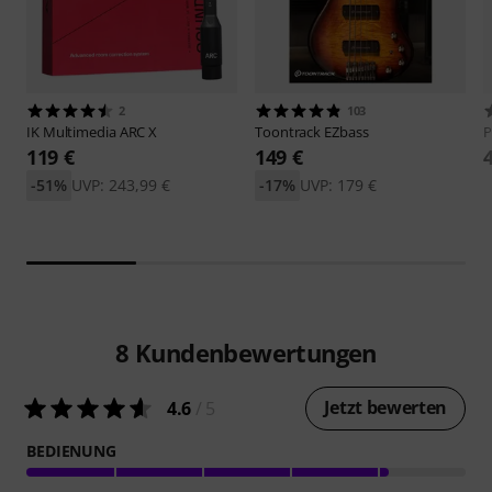
2
103
IK Multimedia
ARC X
Toontrack
EZbass
P
119 €
149 €
-51%
UVP: 243,99 €
-17%
UVP: 179 €
8
Kundenbewertungen
Jetzt bewerten
4.6
/ 5
BEDIENUNG