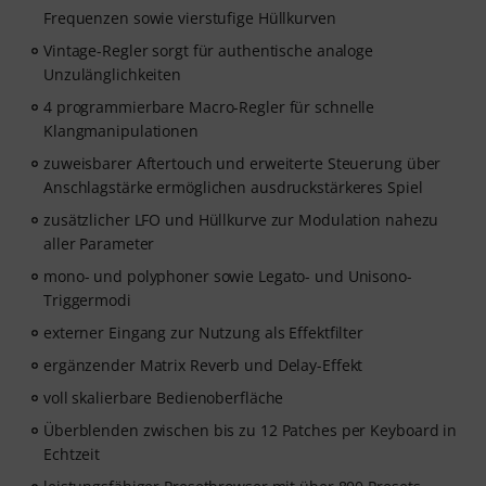
versendet. Keine Kreditkarte erforderlich. Der
Frequenzen sowie vierstufige Hüllkurven
Testzugang endet nach Ablauf automatisch. Bitte
Vintage-Regler sorgt für authentische analoge
beachte, dass die Software nur in englisch verfügbar
Unzulänglichkeiten
ist.
4 programmierbare Macro-Regler für schnelle
Klangmanipulationen
zuweisbarer Aftertouch und erweiterte Steuerung über
Anschlagstärke ermöglichen ausdruckstärkeres Spiel
zusätzlicher LFO und Hüllkurve zur Modulation nahezu
aller Parameter
mono- und polyphoner sowie Legato- und Unisono-
Triggermodi
externer Eingang zur Nutzung als Effektfilter
ergänzender Matrix Reverb und Delay-Effekt
voll skalierbare Bedienoberfläche
Überblenden zwischen bis zu 12 Patches per Keyboard in
Echtzeit