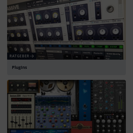
RATGEBER
PlugIns