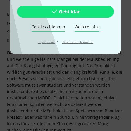
Kla78 10.02.2022
Geht klar
Bedienung
Features
Cookies ablehnen
Weitere Infos
Sound/Qualität
Rechner Auslastung
·
Impressum
Datenschutzhinweise
Das Produkt ist bereits seit mehreren Jahren auf dem Markt
und weist einige kleinere Mängel bei der Mausbedienung
auf. Der Klang ist hingegen überragend: Das Produkt ist
wirklich gut verarbeitet und der Klang kraftvoll. Für alle, die
nach Presets suchen, gibt es viele gebrauchsfertige. Die
Software muss zwar studiert und verstanden werden
(insbesondere die zusätzlichen Funktionen, die im
ursprünglichen MODEL D nicht enthalten waren); einige
Funktionen könnten vielleicht aktualisiert werden
(insbesondere die Möglichkeit zum Speichern von Benutzer-
Presets), aber was für ein Sound! Ein hervorragendes Plug-
In, das für alle, die einen Klon des legendären Moog
suchen, eine Überlegung wert ist.