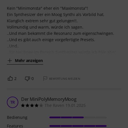
Kein "Minimonsta" eher ein "Maximonsta"!
Ein Synthesizer der ein Moog Synthi als Vorbild hat.
Klanglich extrem sehr gut gelungen!!.
Vollmundig und warm, würde ich sagen.
..Und man bekommt die Resonanz zum eigenschwingen.
..Und es gibt auch einige vorgefertigte Presets.
..Und..
..für Neulinge im Bereich Synthesizer würde ich hier aber
Mehr anzeigen
2
0
BEWERTUNG MELDEN
Der MiniPolyMemoryMoog
TR
The Raven 19.01.2025
Bedienung
Features