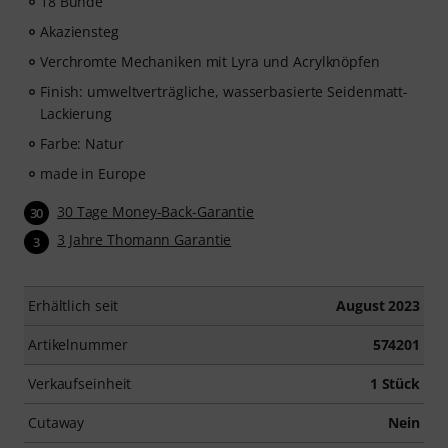
18 Bünde
Übungsfunktion, Zeitlupe und weitere Features.
Akaziensteg
Verchromte Mechaniken mit Lyra und Acrylknöpfen
Finish: umweltverträgliche, wasserbasierte Seidenmatt-
Lackierung
Farbe: Natur
made in Europe
30 Tage Money-Back-Garantie
30
3 Jahre Thomann Garantie
3
Erhältlich seit
August 2023
Artikelnummer
574201
Verkaufseinheit
1 Stück
Cutaway
Nein