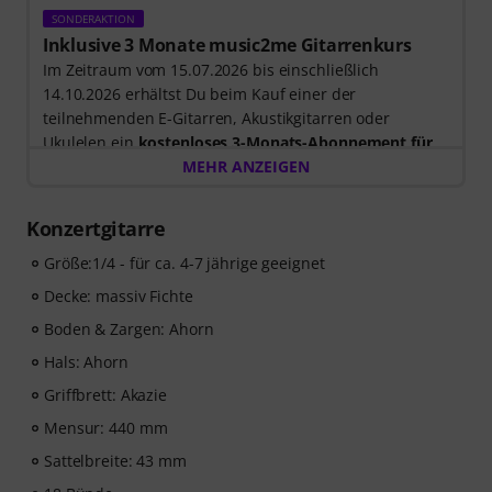
SONDERAKTION
Inklusive 3 Monate music2me Gitarrenkurs
Im Zeitraum vom 15.07.2026 bis einschließlich
14.10.2026 erhältst Du beim Kauf einer der
teilnehmenden E-Gitarren, Akustikgitarren oder
Ukulelen ein
kostenloses 3-Monats-Abonnement für
einen Onlinekurs von music2me im Wert von EUR
MEHR ANZEIGEN
57,00
. Nach dem Versand deiner Bestellung bekommst
du den Freischaltcode automatisch per E-Mail
Konzertgitarre
zugesendet. Das music2me Abo endet nach Ablauf
automatisch.
Größe:1/4 - für ca. 4-7 jährige geeignet
Music2Me, dein Online-Lernportal für Musik mit einem
Decke: massiv Fichte
pädagogischen Konzept von studierten Musiklehrern.
Boden & Zargen: Ahorn
Ausgezeichnet mit dem deutschen Bildungs-Award
2025/2026 in der Kategorie “E-Learning
Hals: Ahorn
Instrumentalunterricht”! Mit über 400 Gitarren
Griffbrett: Akazie
Videolektionen für Anfänger und Fortgeschrittene – von
Mensur: 440 mm
Pop, Rock und Blues bis Metal und mehr. Mit
persönlichem Support per Chat, Noten zum
Sattelbreite: 43 mm
Ausdrucken sowie intelligentem Videoplayer mit