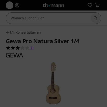
Suche 
1/4 Konzertgitarren
Gewa Pro Natura Silver 1/4
3.0 von 5 Sternen aus 1 Kundenbewertungen
(
1
)