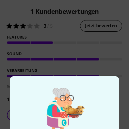
1
Kundenbewertungen
Jetzt bewerten
3
/ 5
FEATURES
SOUND
VERARBEITUNG
Bewertungsrichtlinien
1
Rezension
Gute Gitarre, kleines Aber
S
Shortscale-Basser 02.04.2024