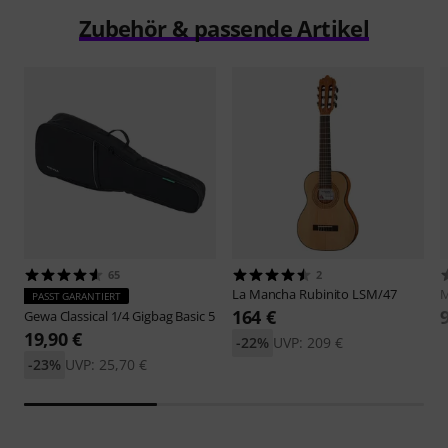
Zubehör & passende Artikel
65
2
La Mancha
Rubinito LSM/47
M
PASST GARANTIERT
164 €
Gewa
Classical 1/4 Gigbag Basic 5
19,90 €
-22%
UVP: 209 €
-23%
UVP: 25,70 €