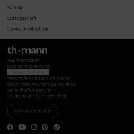
Kontakt
Ladengeschäft
Service im Überblick
AGB
/
Impressum
Datenschutzhinweise
Cookie-Einstellungen
Widerrufsrecht für Verbraucher
Bestellvorgang/Vertragsabschluss
Mängelhaftungsrecht
Erklärung zur Barrierefreiheit
Vertrag widerrufen