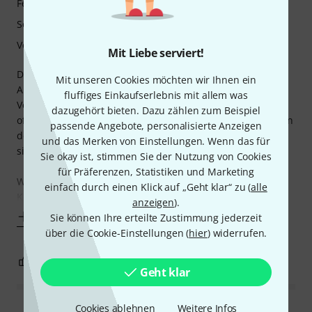
Features
Sound
Verarbeitung
Mit Liebe serviert!
Die Gitarre wurde für eine Achtjährige als
Mit unseren Cookies möchten wir Ihnen ein
Anfängerinstrument gekauft. Holzauswahl und
fluffiges Einkaufserlebnis mit allem was
Verarbeitung lassen, gemessen am Preis, keine Wünsche
dazugehört bieten. Dazu zählen zum Beispiel
offen. Die Gitarre hat sogar eine massive Decke, was sie von
passende Angebote, personalisierte Anzeigen
den Mitbewerbern untescheidet. Selbst die Mechaniken
und das Merken von Einstellungen. Wenn das für
sind okay. Von daher: alles super.
Sie okay ist, stimmen Sie der Nutzung von Cookies
für Präferenzen, Statistiken und Marketing
Was ich aber nicht verstehe, ist, was sich GEWA bei der
einfach durch einen Klick auf „Geht klar“ zu (
alle
Kopfplatte
anzeigen
).
Mehr anzeigen
Sie können Ihre erteilte Zustimmung jederzeit
über die Cookie-Einstellungen (
hier
) widerrufen.
0
2
BEWERTUNG MELDEN
Geht klar
Cookies ablehnen
Weitere Infos