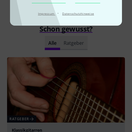
Alle Bewertungen lesen
·
Impressum
Datenschutzhinweise
Schon gewusst?
Alle
Ratgeber
RATGEBER
Klassikgitarren