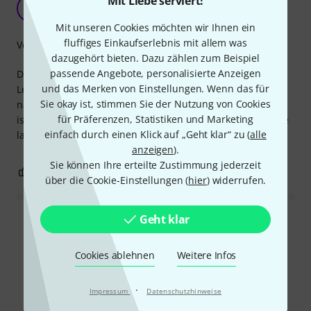
Mit Liebe serviert!
Sehr gute Klavierlampe
O
Olren 27.01.2022
Mit unseren Cookies möchten wir Ihnen ein
fluffiges Einkaufserlebnis mit allem was
Verarbeitung
dazugehört bieten. Dazu zählen zum Beispiel
passende Angebote, personalisierte Anzeigen
Die Gewa PL-78 Lampe bietet ein hervorragendes Preis-
und das Merken von Einstellungen. Wenn das für
Leistungs-Verhältnis und Design. Ich war auf der Suche
Sie okay ist, stimmen Sie der Nutzung von Cookies
nach einer Lampe ohne verdrehten Bogen, und das Design
für Präferenzen, Statistiken und Marketing
ist sehr überzeugend und dezent. Helligkeit und Lichtfarbe
einfach durch einen Klick auf „Geht klar“ zu (
alle
lassen sich problemlos ein für alle Mal regulieren.
anzeigen
).
Sie können Ihre erteilte Zustimmung jederzeit
1
0
BEWERTUNG MELDEN
über die Cookie-Einstellungen (
hier
) widerrufen.
Geht klar
Alle Bewertungen lesen
Cookies ablehnen
Weitere Infos
Schon gewusst?
·
Impressum
Datenschutzhinweise