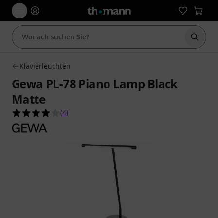
Suche 
Klavierleuchten
Gewa PL-78 Piano Lamp Black
Matte
4.0 von 5 Sternen aus 4 Kundenbewertungen
(
4
)