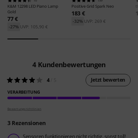
10
159
K&M
12298 LED Piano Lamp
Positive Grid
Spark Neo
t
Gold
183 €
77 €
-32%
UVP: 269 €
-27%
UVP: 105,90 €
4
Kundenbewertungen
Jetzt bewerten
4
/ 5
VERARBEITUNG
Bewertungsrichtlinien
3
Rezensionen
Sensoren funktionieren nicht richtig, sonst toll!