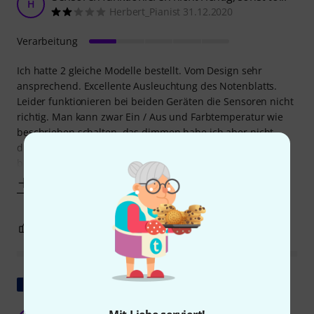
H
Herbert_Pianist 31.12.2020
Verarbeitung
Ich hatte 2 gleiche Modelle bestellt. Vom Design sehr
ansprechend. Excellente Ausleuchtung des Notenblatts.
Leider funktionieren bei beiden Geräten die Sensoren nicht
richtig. Man kann zwar Ein / Aus und Farbtemperatur wie
beschrieben schalten, das dimmen habe ich aber nicht
durchführen können, war mir aber auch nicht wichtig. Bei
beiden: Wenn das Gerät einige (zB 10)
Mehr anzeigen
2
1
BEWERTUNG MELDEN
Original zeigen