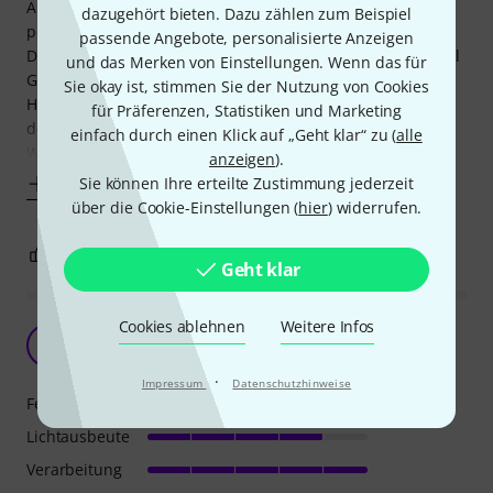
Außer das Der buntes Licht macht bleibt sonst nicht viel
dazugehört bieten. Dazu zählen zum Beispiel
positives über!
passende Angebote, personalisierte Anzeigen
Das mitgelieferte Kabel ist leider so kurz das man noch mal
und das Merken von Einstellungen. Wenn das für
Geld in die
Sie okay ist, stimmen Sie der Nutzung von Cookies
Hand nehmen muss für eine USB A to A Verländerung für
für Präferenzen, Statistiken und Marketing
den Strom!
einfach durch einen Klick auf „Geht klar“ zu (
alle
Wer
anzeigen
).
Sie können Ihre erteilte Zustimmung jederzeit
Mehr anzeigen
über die Cookie-Einstellungen (
hier
) widerrufen.
2
6
BEWERTUNG MELDEN
Geht klar
Cookies ablehnen
Weitere Infos
Günstiges Partylicht
K'
Käpt 'n Middach 28.09.2022
·
Impressum
Datenschutzhinweise
Features
Lichtausbeute
Verarbeitung