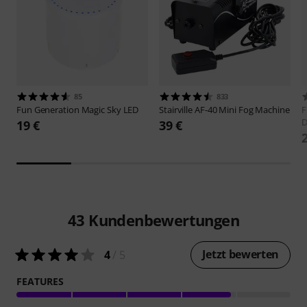
85
833
Fun Generation
Magic Sky LED
Stairville
AF-40 Mini Fog Machine
F
D
19 €
39 €
43
Kundenbewertungen
Jetzt bewerten
4
/ 5
FEATURES