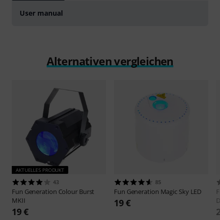
User manual
Alternativen vergleichen
AKTUELLES PRODUKT
43
85
Fun Generation
Colour Burst
Fun Generation
Magic Sky LED
F
MKII
D
19 €
19 €