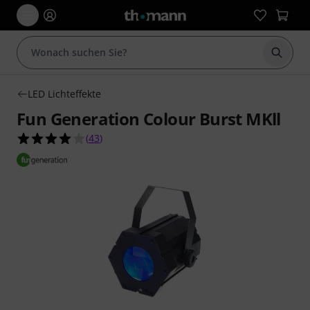
Suche 
LED Lichteffekte
Fun Generation Colour Burst MKll
4.0 von 5 Sternen aus 43 Kundenbewertungen
(
43
)