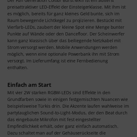
Der Fun Generation Colour Burst MKII ist ein äußerst
preisattraktiver LED-Effekt der Einsteigerklasse. Mit ihm ist
es möglich, bereits für ganz kleines Geld bunte, sich im
Raum bewegende Lichtkegel zu projizieren. Bestückt mit
Vierfarb-LEDs, zaubert der kleine Spot eine Menge bunter
Punkte auf Wände oder den Dancefloor. Der Scheinwerfer
kann ganz klassisch über das beiliegende Netzkabel mit
Strom versorgt werden. Mobile Anwendungen werden
möglich, wenn eine optionale Powerbank ihn mit Strom
versorgt. Im Lieferumfang ist eine Fernbedienung
enthalten.
Einfach am Start
Mit vier 2W starken RGBW-LEDs sind Effekte in den
Grundfarben sowie in einigen festgemischten Nuancen wie
beispielsweise Türkis drin. Die Akzente laufen wahlweise im
partytauglichen Sound-to-Light-Modus, der den Beat durch
das eingebaute Mikrofon mit fest eingestellter
Empfindlichkeit erhält, oder ganz einfach automatisch.
Dazu schaltet man auf der Gehäuserückseite die