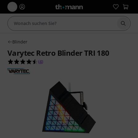
Suche 
Blinder
Varytec Retro Blinder TRI 180
4.5 von 5 Sternen aus 4 Kundenbewertungen
(
4
)