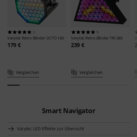
2
9
Varytec
Retro Blinder OCTO 180
Varytec
Retro Blinder TRI 380
V
179 €
239 €
Vergleichen
Vergleichen
Smart Navigator
Varytec LED Effekte zur Übersicht