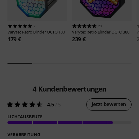
2
23
Varytec
Retro Blinder OCTO 180
Varytec
Retro Blinder OCTO 380
V
179 €
239 €
4
Kundenbewertungen
Jetzt bewerten
4.5
/ 5
LICHTAUSBEUTE
VERARBEITUNG