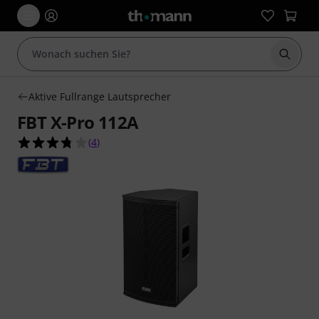
Suche 
Aktive Fullrange Lautsprecher
FBT X-Pro 112A
3.8 von 5 Sternen aus 4 Kundenbewertungen
(
4
)