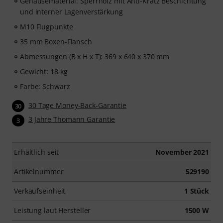
Gehäusematerial: Sperrholz mit Anti-Kratz Beschichtung
und interner Lagenverstärkung
M10 Flugpunkte
35 mm Boxen-Flansch
Abmessungen (B x H x T): 369 x 640 x 370 mm
Gewicht: 18 kg
Farbe: Schwarz
30 Tage Money-Back-Garantie
30
3 Jahre Thomann Garantie
3
Erhältlich seit
November 2021
Artikelnummer
529190
Verkaufseinheit
1 Stück
Leistung laut Hersteller
1500 W