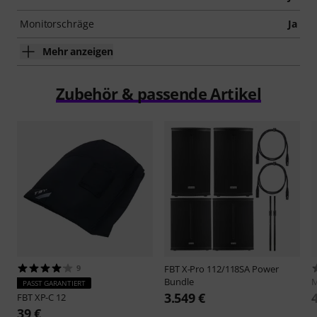
Monitorschräge
Ja
Mehr anzeigen
Zubehör & passende Artikel
9
FBT
X-Pro 112/118SA Power
Bundle
M
PASST GARANTIERT
3.549 €
FBT
XP-C 12
39 €