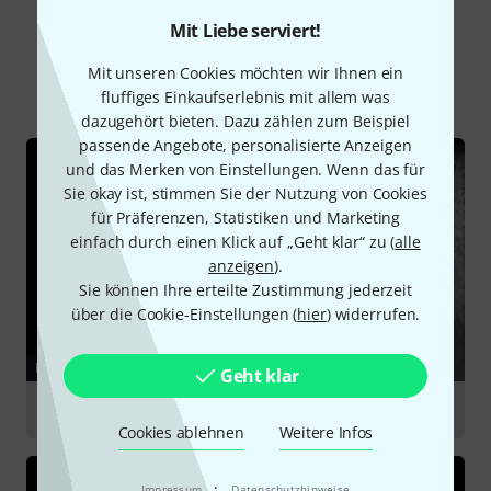
Schon gewusst?
Mit Liebe serviert!
Mit unseren Cookies möchten wir Ihnen ein
Alle
Ratgeber
Downloads
fluffiges Einkaufserlebnis mit allem was
dazugehört bieten. Dazu zählen zum Beispiel
passende Angebote, personalisierte Anzeigen
und das Merken von Einstellungen. Wenn das für
Sie okay ist, stimmen Sie der Nutzung von Cookies
für Präferenzen, Statistiken und Marketing
einfach durch einen Klick auf „Geht klar“ zu (
alle
anzeigen
).
Sie können Ihre erteilte Zustimmung jederzeit
über die Cookie-Einstellungen (
hier
) widerrufen.
RATGEBER
Geht klar
Lautsprecher
Cookies ablehnen
Weitere Infos
·
Impressum
Datenschutzhinweise