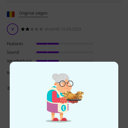
Original zeigen
V
Victor95 10.03.2023
Features
Sound
Verarbeitung
Nicht sehr zufrieden mit der Qualität
1
5
BEWERTUNG MELDEN
Alle Bewertungen lesen