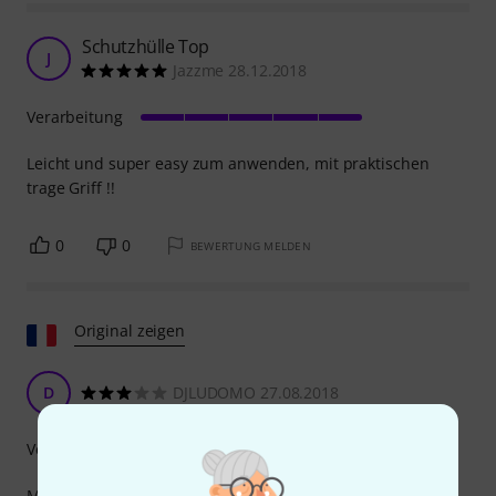
Schutzhülle Top
J
Jazzme 28.12.2018
Verarbeitung
Leicht und super easy zum anwenden, mit praktischen
trage Griff !!
0
0
BEWERTUNG MELDEN
Original zeigen
D
DJLUDOMO 27.08.2018
Verarbeitung
Mein einziger Kritikpunkt ist, dass die Unterseite des