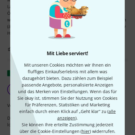
Lautsprechers nicht abgedeckt ist und dass es keine
Öffnung an Vorder- und Rückseite gibt, um die Hülle
während einer Aufführung auf dem Lautsprecher zu lassen
(ähnlich wie beispielsweise bei den Hüllen von Audiophony
House). Ansonsten ist die Qualität sehr gut.
1
0
BEWERTUNG MELDEN
Mit Liebe serviert!
Mit unseren Cookies möchten wir Ihnen ein
fluffiges Einkaufserlebnis mit allem was
Original zeigen
dazugehört bieten. Dazu zählen zum Beispiel
passende Angebote, personalisierte Anzeigen
Sie passen lose auf den J12
S
und das Merken von Einstellungen. Wenn das für
SoundLab 03.11.2020
Sie okay ist, stimmen Sie der Nutzung von Cookies
für Präferenzen, Statistiken und Marketing
Verarbeitung
einfach durch einen Klick auf „Geht klar“ zu (
alle
anzeigen
).
Der Koffer wurde für einen J12 gekauft, aber er sitzt sehr
Sie können Ihre erteilte Zustimmung jederzeit
locker, was den Transport umständlich macht. Sünde.
über die Cookie-Einstellungen (
hier
) widerrufen.