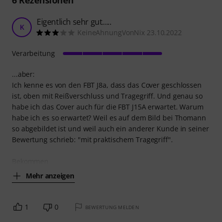
6
Rezensionen
Eigentlich sehr gut.....
K
KeineAhnungVonNix 23.10.2022
Verarbeitung
...aber:
Ich kenne es von den FBT J8a, dass das Cover geschlossen
ist, oben mit Reißverschluss und Tragegriff. Und genau so
habe ich das Cover auch für die FBT J15A erwartet. Warum
habe ich es so erwartet? Weil es auf dem Bild bei Thomann
so abgebildet ist und weil auch ein anderer Kunde in seiner
Bewertung schrieb: "mit praktischem Tragegriff".
Bekommen
Mehr anzeigen
1
0
BEWERTUNG MELDEN