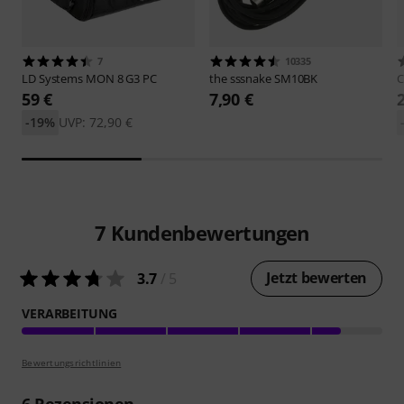
7
10335
LD Systems
MON 8 G3 PC
the sssnake
SM10BK
C
59 €
7,90 €
-19%
UVP: 72,90 €
7
Kundenbewertungen
Jetzt bewerten
3.7
/ 5
VERARBEITUNG
Bewertungsrichtlinien