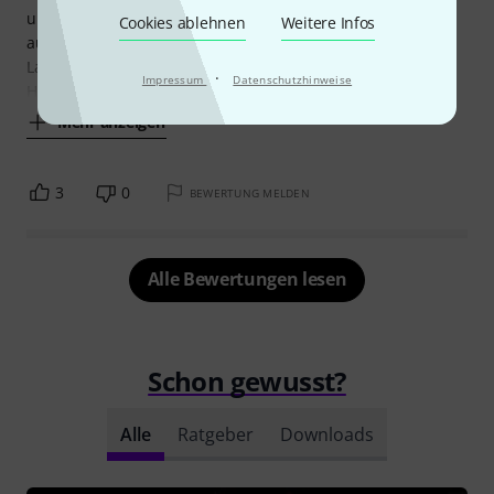
und die Box auch schon bei geringen Lautstärken sehr
Cookies ablehnen
Weitere Infos
ausgewogen klingt. Desweiteren verwende ich diese
Lautsprecher als Monitore bei Konzerten mit Chorgesang.
·
Impressum
Datenschutzhinweise
Hierfür bekommt der Chor rechts uns
Mehr anzeigen
3
0
BEWERTUNG MELDEN
Alle Bewertungen lesen
Schon gewusst?
Alle
Ratgeber
Downloads