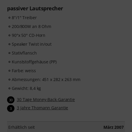
passiver Lautsprecher
8"/1" Treiber
200/800W an 8 Ohm
90°x 50° CD-Horn
Speaker Twist in/out
Stativflansch
Kunststoffgehäuse (PP)
Farbe: weiss
Abmessungen: 451 x 282 x 263 mm
Gewicht: 8,4 kg
30 Tage Money-Back-Garantie
30
3 Jahre Thomann Garantie
3
Erhältlich seit
März 2007