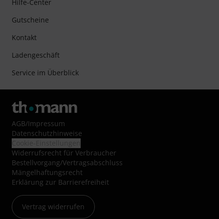
Hilfe-Center
Gutscheine
Kontakt
Ladengeschäft
Service im Überblick
AGB
/
Impressum
Datenschutzhinweise
Cookie-Einstellungen
Widerrufsrecht für Verbraucher
Bestellvorgang/Vertragsabschluss
Mängelhaftungsrecht
Erklärung zur Barrierefreiheit
Vertrag widerrufen