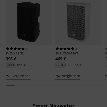
3
2
EV
ZLX 12 G2
EV
ELX200-12-W
398 €
469 €
-20%
UVP: 499 €
-22%
UVP: 599 €
Vergleichen
Vergleichen
Smart Navigator