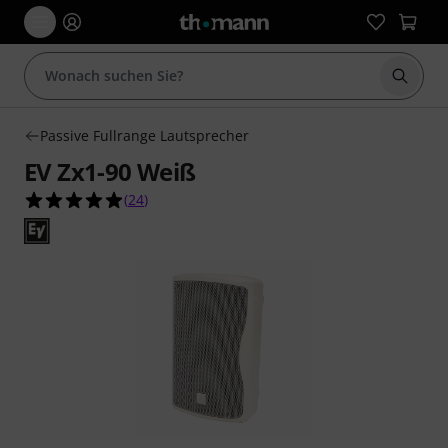
Suche 
Passive Fullrange Lautsprecher
EV Zx1-90 Weiß
4.9 von 5 Sternen aus 24 Kundenbewertungen
(
24
)