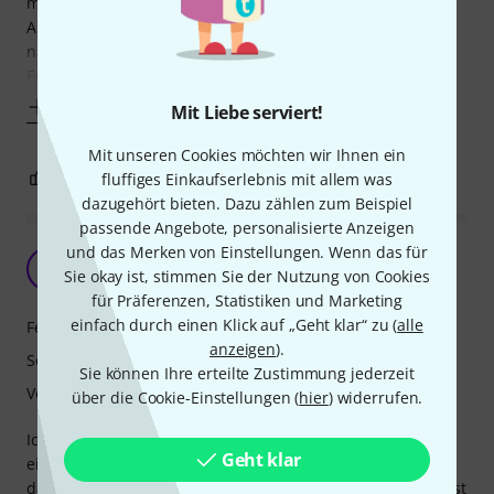
mit dem Finger dagegen kann man das deutlich hören.
Auch das Gehäuse klingt beim Gegenklopfen merkwürdig
nach Plastikdose.
Erstaunlicherweise
Mehr anzeigen
Mit Liebe serviert!
Mit unseren Cookies möchten wir Ihnen ein
0
0
fluffiges Einkaufserlebnis mit allem was
BEWERTUNG MELDEN
dazugehört bieten. Dazu zählen zum Beispiel
passende Angebote, personalisierte Anzeigen
und das Merken von Einstellungen. Wenn das für
Druckvoller Sound in extrem kompakter Box
J
Sie okay ist, stimmen Sie der Nutzung von Cookies
Johannes999 05.12.2009
für Präferenzen, Statistiken und Marketing
einfach durch einen Klick auf „Geht klar“ zu (
alle
Features
anzeigen
).
Sound
Sie können Ihre erteilte Zustimmung jederzeit
Verarbeitung
über die Cookie-Einstellungen (
hier
) widerrufen.
Ich verwende die Evoice ZX1 schon seit längerer Zeit. Zum
Geht klar
einen verwende ich sie bei mir zuhause zum Musikhören,
da der Sound auch in kleinen Räumen sehr klar zu hören ist