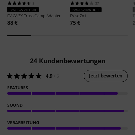
2
27
PASST GARANTIERT
PASST GARANTIERT
EV
CA-ZX Truss Clamp Adapter
EV
sc-Zx1
88 €
75 €
24
Kundenbewertungen
Jetzt bewerten
4.9
/ 5
FEATURES
SOUND
VERARBEITUNG