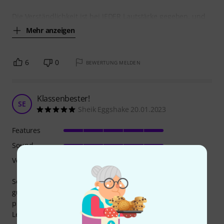
Die Verständlichkeit ist bei JEDER Lautstärke gegeben, und
Mehr anzeigen
6
0
BEWERTUNG MELDEN
Klassenbester!
SE
Sheik Eggshake 20.01.2023
Features
Sound
Verarbeitung
Sehr gute Box, wasserabweisend, stabil, LAUT und sehr
guter, ausgewogener Klang, definierte Abstrahlung. Ein
professionelles Produkt und jeden einzelnen Cent wert.
Leider hat das Frontgitter Resonanzen, schnippt man mal