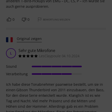
anderen T-Bird-Pickups von EMG – DC, CS, P – ich würde sie
auch gerne ausprobieren.
0
0
BEWERTUNG MELDEN
Original zeigen
Sehr gute Mikrofone
L
LesClaypoule 04.10.2024
Sound
Verarbeitung
Ich habe diese Tonabnehmer paarweise bestellt, um sie in
einen Gibson Thunderbird von 2011 einzubauen, den Bass,
für den diese Serie entwickelt wurde. Klanglich ist es wie
Tag und Nacht. Viel mehr Präsenz und die Mitten und
Höhen sind der Hammer. Allerdings gab es ein Problem
beim Empfang der Mikrofone. Eines der Potentiometer