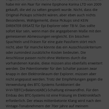
habe mir ein Paar für meine Epiphone Korina LTD von 2009
gekauft, die viel zu selten gespielt wurde. Nicht, dass die
Original-Pickups schlecht wären, aber eben auch nichts
Besonderes. Wohlgemerkt, diese Pickups sind KEIN
DIREKTER ERSATZ für Epi Explorer oder TB IV. Das sollte
sofort klar sein, wenn man die angegebenen Maße mit den
gemessenen Abmessungen vergleicht. Ein bisschen
Spachteln und Fräsen für eine gute Passform stört mich
nicht, aber für manche könnte das ein Ausschlusskriterium
oder zumindest zusätzliche Kosten bedeuten. Die
Anschlüsse passen nicht ohne Weiteres durch die
vorhandenen Kanäle, diese müssen also ebenfalls erweitert
werden. Die Potentiometer für den Schalter passen zwar
knapp in den Elektronikraum der Explorer, müssen aber
nicht angepasst werden. Trotz der Empfehlungen gegen die
Verwendung des BTC-Systems funktioniert die
V+V+T(BTC)+Balance(ABC)-Schaltung einwandfrei. Für den
Einbau des BTC-Systems ist eine Fräsung im Elektronikfach
erforderlich. Der etwas mittenbetonte Klang wird nach den
Vintage-Tonabnehmern der 70er Jahre auf meinem