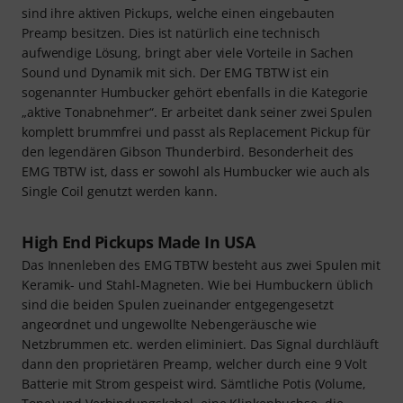
sind ihre aktiven Pickups, welche einen eingebauten
Preamp besitzen. Dies ist natürlich eine technisch
aufwendige Lösung, bringt aber viele Vorteile in Sachen
Sound und Dynamik mit sich. Der EMG TBTW ist ein
sogenannter Humbucker gehört ebenfalls in die Kategorie
„aktive Tonabnehmer“. Er arbeitet dank seiner zwei Spulen
komplett brummfrei und passt als Replacement Pickup für
den legendären Gibson Thunderbird. Besonderheit des
EMG TBTW ist, dass er sowohl als Humbucker wie auch als
Single Coil genutzt werden kann.
High End Pickups Made In USA
Das Innenleben des EMG TBTW besteht aus zwei Spulen mit
Keramik- und Stahl-Magneten. Wie bei Humbuckern üblich
sind die beiden Spulen zueinander entgegengesetzt
angeordnet und ungewollte Nebengeräusche wie
Netzbrummen etc. werden eliminiert. Das Signal durchläuft
dann den proprietären Preamp, welcher durch eine 9 Volt
Batterie mit Strom gespeist wird. Sämtliche Potis (Volume,