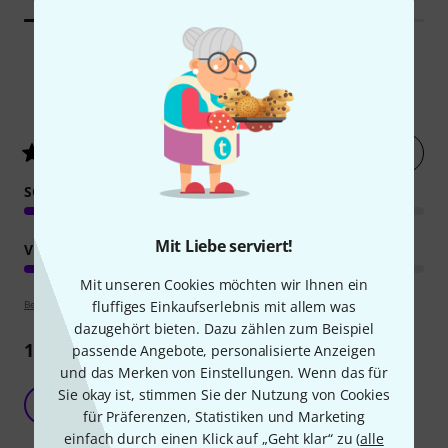
11
Kundenbewertungen
Jetzt bewerten
4.6
/ 5
SOUND
Mit Liebe serviert!
VERARBEITUNG
Mit unseren Cookies möchten wir Ihnen ein
fluffiges Einkaufserlebnis mit allem was
Bewertungsrichtlinien
dazugehört bieten. Dazu zählen zum Beispiel
11
Rezensionen
passende Angebote, personalisierte Anzeigen
und das Merken von Einstellungen. Wenn das für
Haben leider nicht gepasst
Sie okay ist, stimmen Sie der Nutzung von Cookies
J
Jaak 24.04.2023
für Präferenzen, Statistiken und Marketing
einfach durch einen Klick auf „Geht klar“ zu (
alle