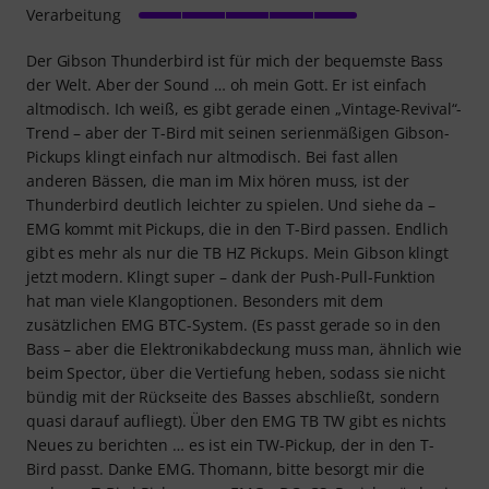
Verarbeitung
Der Gibson Thunderbird ist für mich der bequemste Bass
der Welt. Aber der Sound … oh mein Gott. Er ist einfach
altmodisch. Ich weiß, es gibt gerade einen „Vintage-Revival“-
Trend – aber der T-Bird mit seinen serienmäßigen Gibson-
Pickups klingt einfach nur altmodisch. Bei fast allen
anderen Bässen, die man im Mix hören muss, ist der
Thunderbird deutlich leichter zu spielen. Und siehe da –
EMG kommt mit Pickups, die in den T-Bird passen. Endlich
gibt es mehr als nur die TB HZ Pickups. Mein Gibson klingt
jetzt modern. Klingt super – dank der Push-Pull-Funktion
hat man viele Klangoptionen. Besonders mit dem
zusätzlichen EMG BTC-System. (Es passt gerade so in den
Bass – aber die Elektronikabdeckung muss man, ähnlich wie
beim Spector, über die Vertiefung heben, sodass sie nicht
bündig mit der Rückseite des Basses abschließt, sondern
quasi darauf aufliegt). Über den EMG TB TW gibt es nichts
Neues zu berichten … es ist ein TW-Pickup, der in den T-
Bird passt. Danke EMG. Thomann, bitte besorgt mir die