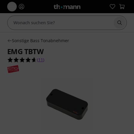
Suche 
Sonstige Bass Tonabnehmer
EMG TBTW
4.6 von 5 Sternen aus 11 Kundenbewertungen
(
11
)