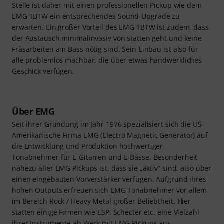
Stelle ist daher mit einen professionellen Pickup wie dem
EMG TBTW ein entsprechendes Sound-Upgrade zu
erwarten. Ein großer Vorteil des EMG TBTW ist zudem, dass
der Austausch minimalinvasiv von statten geht und keine
Fräsarbeiten am Bass nötig sind. Sein Einbau ist also für
alle problemlos machbar, die über etwas handwerkliches
Geschick verfügen.
Über EMG
Seit ihrer Gründung im Jahr 1976 spezialisiert sich die US-
Amerikanische Firma EMG (Electro Magnetic Generator) auf
die Entwicklung und Produktion hochwertiger
Tonabnehmer für E-Gitarren und E-Bässe. Besonderheit
nahezu aller EMG Pickups ist, dass sie „aktiv“ sind, also über
einen eingebauten Vorverstärker verfügen. Aufgrund ihres
hohen Outputs erfreuen sich EMG Tonabnehmer vor allem
im Bereich Rock / Heavy Metal großer Beliebtheit. Hier
statten einige Firmen wie ESP, Schecter etc. eine Vielzahl
ihrer Instrumente ab Werk mit EMG Pickups aus.