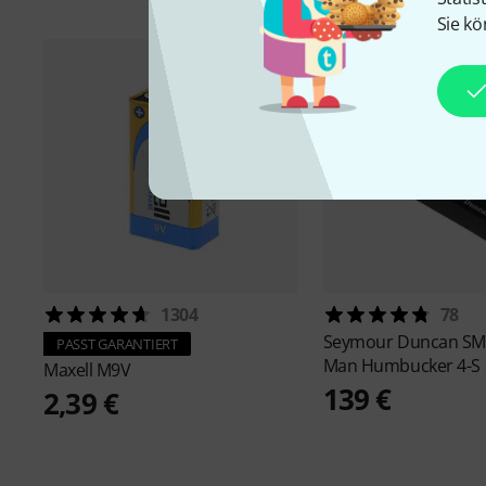
Sie kö
1304
78
Seymour Duncan
SM
PASST GARANTIERT
Man Humbucker 4-S
Maxell
M9V
139 €
2,39 €