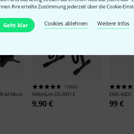
nnen Ihre erteilte Zustimmung jederzeit über die Cookie-Einst
Cookies ablehnen
Weitere Infos
Geht klar
15886
B-4A Music
Millenium
GS-2001 E
EMG
40DC
9,90 €
99 €