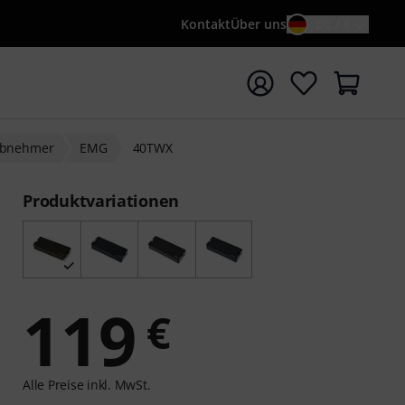
Kontakt
Über uns
DE / €
e mit Suchwort {searchTerm} starten
abnehmer
EMG
40TWX
Produktvariationen
119
€
Alle Preise inkl. MwSt.