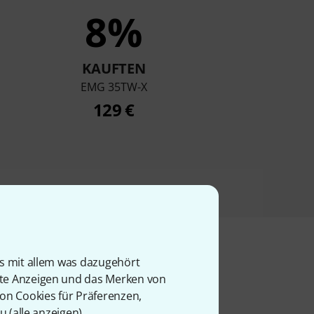
8%
KAUFTEN
EMG 35TW-X
129 €
is mit allem was dazugehört
rte Anzeigen und das Merken von
l
von Cookies für Präferenzen,
u (
alle anzeigen
).