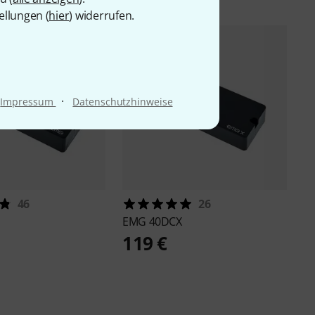
ellungen (
hier
) widerrufen.
·
Impressum
Datenschutzhinweise
46
26
EMG
40DCX
119 €