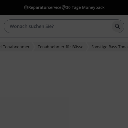
Reparaturservice
30 Tage Moneyback
Such
nd Tonabnehmer
Tonabnehmer für Bässe
Sonstige Bass Ton
ewertungen