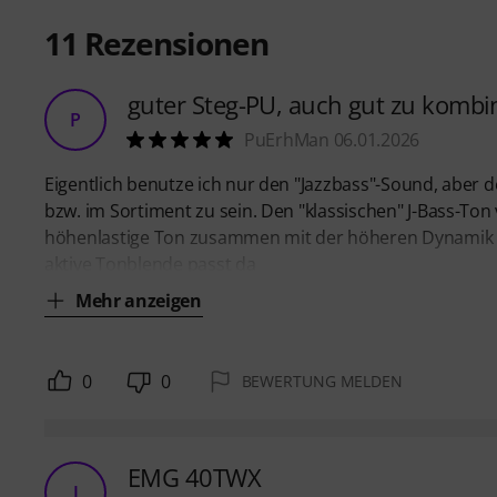
11
Rezensionen
guter Steg-PU, auch gut zu kombi
P
PuErhMan 06.01.2026
Eigentlich benutze ich nur den "Jazzbass"-Sound, aber 
bzw. im Sortiment zu sein. Den "klassischen" J-Bass-T
höhenlastige Ton zusammen mit der höheren Dynamik hie
aktive Tonblende passt da
Mehr anzeigen
0
0
BEWERTUNG MELDEN
EMG 40TWX
J