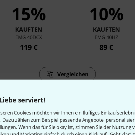
15%
10%
KAUFTEN
KAUFTEN
EMG 40DCX
EMG 40HZ
119 €
89 €
Vergleichen
Liebe serviert!
seren Cookies möchten wir Ihnen ein fluffiges Einkaufserlebn
n. Dazu zählen zum Beispiel passende Angebote, personalisie
Zubehör & passende Artike
llungen. Wenn das für Sie okay ist, stimmen Sie der Nutzung 
tiken und Marketing einfach durch einen Klick auf „Geht klar“ z