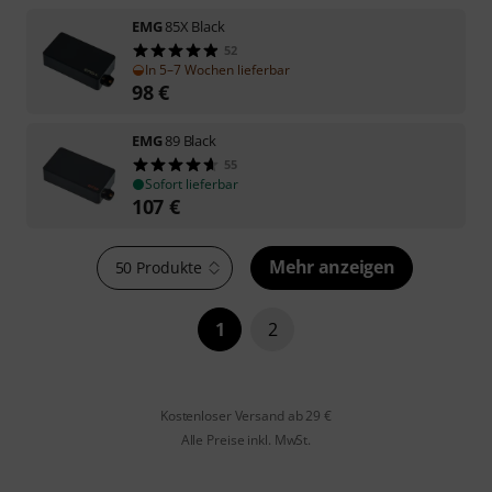
EMG
85X Black
52
In 5–7 Wochen lieferbar
98
€
EMG
89 Black
55
Sofort lieferbar
107
€
Mehr anzeigen
50 Produkte
1
2
Kostenloser Versand ab 29 €
Alle Preise inkl. MwSt.