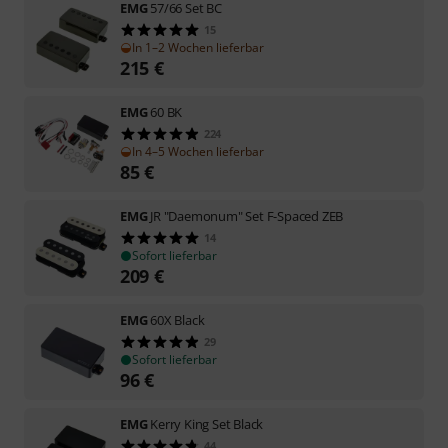
EMG
57/66 Set BC
15
In 1–2 Wochen lieferbar
215
€
EMG
60 BK
224
In 4–5 Wochen lieferbar
85
€
EMG
JR "Daemonum" Set F-Spaced ZEB
14
Sofort lieferbar
209
€
EMG
60X Black
29
Sofort lieferbar
96
€
EMG
Kerry King Set Black
44