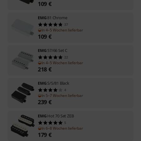
109
€
EMG
81 Chrome
37
In 4–5 Wochen lieferbar
109
€
EMG
57/66 Set C
22
In 4–5 Wochen lieferbar
218
€
EMG
S/S/81 Black
4
In 5–7 Wochen lieferbar
239
€
EMG
Hot 70 Set ZEB
5
In 6–8 Wochen lieferbar
179
€