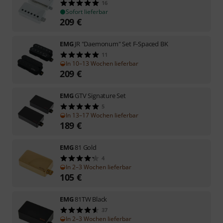
16
Sofort lieferbar
209
€
EMG
JR "Daemonum" Set F-Spaced BK
11
In 10–13 Wochen lieferbar
209
€
EMG
GTV Signature Set
5
In 13–17 Wochen lieferbar
189
€
EMG
81 Gold
4
In 2–3 Wochen lieferbar
105
€
EMG
81TW Black
37
In 2–3 Wochen lieferbar