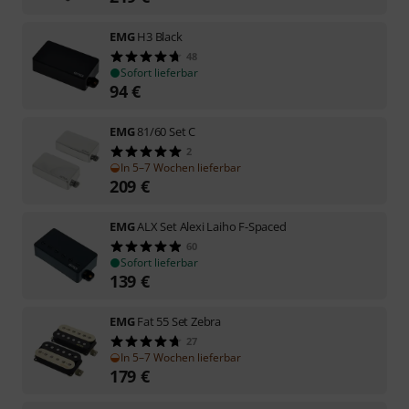
EMG
H3 Black
48
Sofort lieferbar
94
€
EMG
81/60 Set C
2
In 5–7 Wochen lieferbar
209
€
EMG
ALX Set Alexi Laiho F-Spaced
60
Sofort lieferbar
139
€
EMG
Fat 55 Set Zebra
27
In 5–7 Wochen lieferbar
179
€