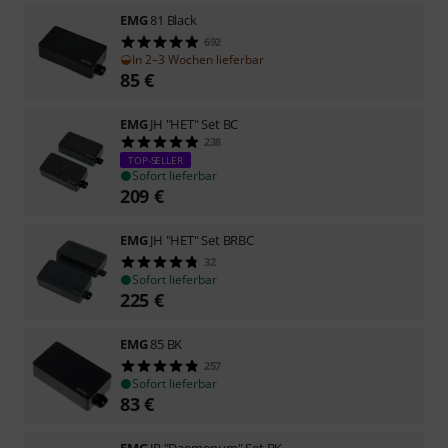
EMG
81 Black
692
In 2–3 Wochen lieferbar
85
€
EMG
JH "HET" Set BC
238
TOP-SELLER
Sofort lieferbar
209
€
EMG
JH "HET" Set BRBC
32
Sofort lieferbar
225
€
EMG
85 BK
257
Sofort lieferbar
83
€
EMG
JR "Daemonum" Set BK