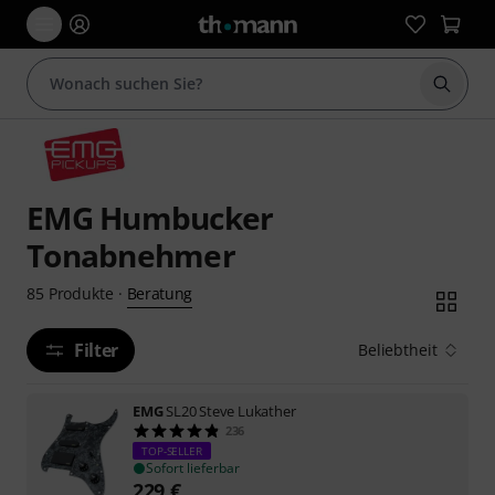
Suche 
EMG Humbucker
Tonabnehmer
Beratung
85
Produkte
·
Filter
Beliebtheit
EMG
SL20 Steve Lukather
236
TOP-SELLER
Sofort lieferbar
229
€