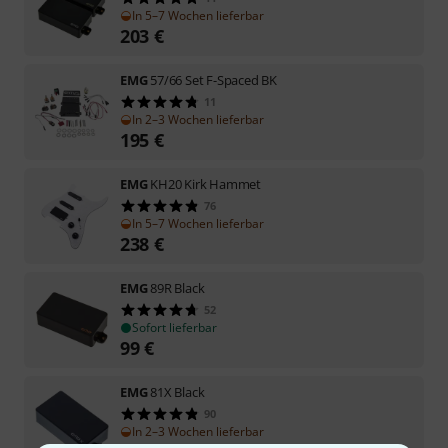
In 5–7 Wochen lieferbar
203
€
EMG
57/66 Set F-Spaced BK
11
In 2–3 Wochen lieferbar
195
€
EMG
KH20 Kirk Hammet
76
In 5–7 Wochen lieferbar
238
€
EMG
89R Black
52
Sofort lieferbar
99
€
EMG
81X Black
90
In 2–3 Wochen lieferbar