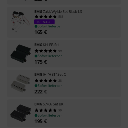
EMG
Zakk Wylde Set Black LS
588
TOP-SELLER
Sofort lieferbar
165
€
EMG
KH-BB Set
99
Sofort lieferbar
175
€
EMG
JH "HET" Set C
28
Sofort lieferbar
222
€
EMG
57/66 Set BK
59
Sofort lieferbar
195
€