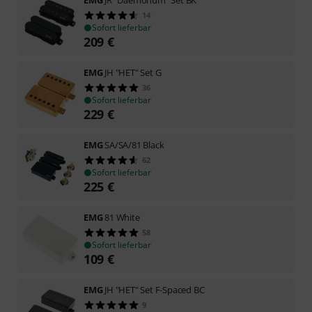
14
Sofort lieferbar
209
€
EMG
JH "HET" Set G
36
Sofort lieferbar
229
€
EMG
SA/SA/81 Black
62
Sofort lieferbar
225
€
EMG
81 White
58
Sofort lieferbar
109
€
EMG
JH "HET" Set F-Spaced BC
9