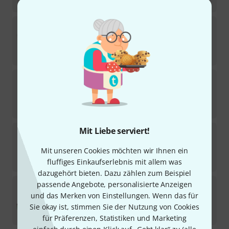
97
€
EMG
85 White
35
Sofort lieferbar
98
€
EMG
JH "HET" Set LS G
21
In 2–3 Wochen lieferbar
225
€
Mit Liebe serviert!
EMG
JH "HET" Set BRC
13
Mit unseren Cookies möchten wir Ihnen ein
Sofort lieferbar
225
€
fluffiges Einkaufserlebnis mit allem was
dazugehört bieten. Dazu zählen zum Beispiel
EMG
KH-BB Spectrum Set LTD
passende Angebote, personalisierte Anzeigen
und das Merken von Einstellungen. Wenn das für
1
In 5–7 Wochen lieferbar
Sie okay ist, stimmen Sie der Nutzung von Cookies
269
€
für Präferenzen, Statistiken und Marketing