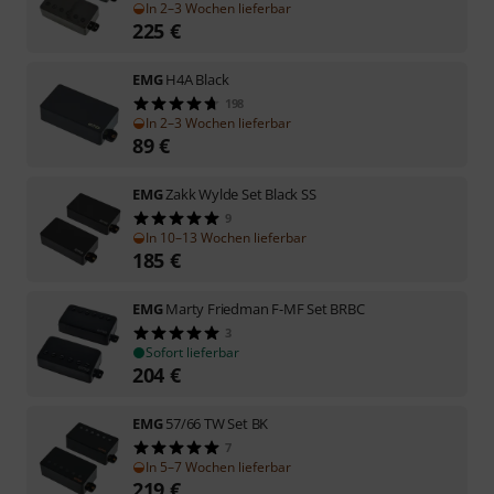
In 2–3 Wochen lieferbar
225
€
EMG
H4A Black
198
In 2–3 Wochen lieferbar
89
€
EMG
Zakk Wylde Set Black SS
9
In 10–13 Wochen lieferbar
185
€
EMG
Marty Friedman F-MF Set BRBC
3
Sofort lieferbar
204
€
EMG
57/66 TW Set BK
7
In 5–7 Wochen lieferbar
219
€