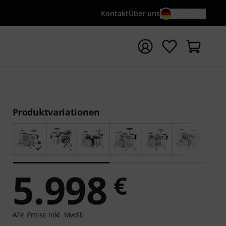
Kontakt
Über uns
DE / €
e mit Suchwort {searchTerm} starten
Produktvariationen
5.998
€
Alle Preise inkl. MwSt.