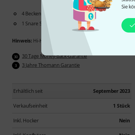
Sie kö
4 Beckenständer
1 Snare Ständer
Hinweis:
Hi-Hat Maschine und Bassdrumpedal nicht im 
30 Tage Money-Back-Garantie
30
3 Jahre Thomann Garantie
3
Erhältlich seit
September 2023
Verkaufseinheit
1 Stück
Inkl. Hocker
Nein