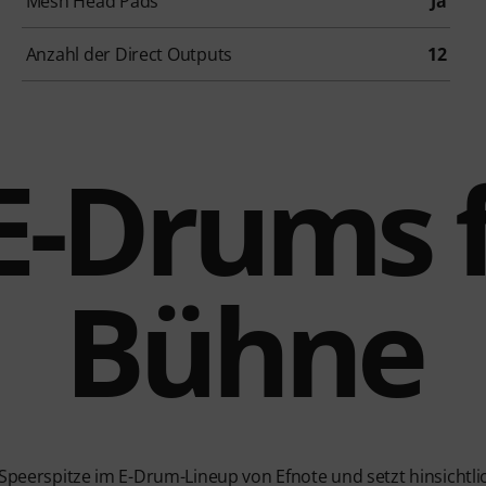
Mesh Head Pads
Ja
Anzahl der Direct Outputs
12
-E-Drums f
Bühne
 Speerspitze im E-Drum-Lineup von Efnote und setzt hinsichtlic