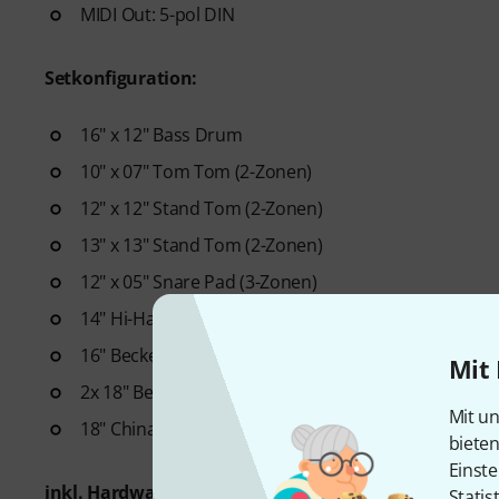
MIDI Out: 5-pol DIN
Setkonfiguration:
16" x 12" Bass Drum
10" x 07" Tom Tom (2-Zonen)
12" x 12" Stand Tom (2-Zonen)
13" x 13" Stand Tom (2-Zonen)
12" x 05" Snare Pad (3-Zonen)
14" Hi-Hat Pad (3-Zonen)
16" Beckenpad (3-Zonen)
Mit 
2x 18" Beckenpad (3-Zonen)
Mit un
18" China Beckenpad (2-Zonen)
biete
Einste
inkl. Hardwareset:
Statis