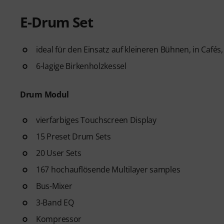
E-Drum Set
ideal für den Einsatz auf kleineren Bühnen, in Café
6-lagige Birkenholzkessel
Drum Modul
vierfarbiges Touchscreen Display
15 Preset Drum Sets
20 User Sets
167 hochauflösende Multilayer samples
Bus-Mixer
3-Band EQ
Kompressor