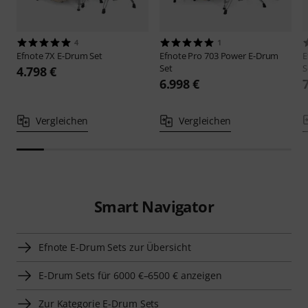
4
1
Efnote
7X E-Drum Set
Efnote
Pro 703 Power E-Drum
E
Set
S
4.798 €
6.998 €
Vergleichen
Vergleichen
Smart Navigator
Efnote E-Drum Sets zur Übersicht
E-Drum Sets für 6000 €–6500 € anzeigen
Zur Kategorie E-Drum Sets