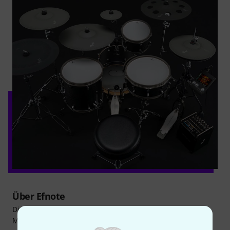
Über Efnote
Die Firma Efnote wurde im Jahr 2018 von ehemaligen
Mitarbeitern der Roland E-Drum-Entwicklungsabteilung