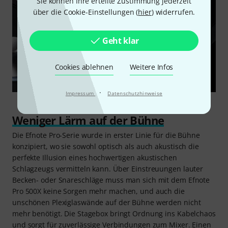
Sie können Ihre erteilte Zustimmung jederzeit
über die Cookie-Einstellungen (
hier
) widerrufen.
Geht klar
Cookies ablehnen
Weitere Infos
·
Impressum
Datenschutzhinweise
Weniger Lärm auf der Bühne
Die Efnote Pro-Serie wurde in erster Linie für die Bühne
konzipiert, wo sie sowohl optisch als auch akustisch die
perfekte Illusion eines hochwertigen akustischen
Schlagzeugs vermitteln kann. Über Einstreuungen lauter
Becken- oder Snareschläge muss man sich mit dem Efnote
Pro 500X keine Sorgen mehr machen, und auch die
unschönen Plexiglaswände auf der Bühne werden nicht
mehr benötigt. Die Stagebox bringt Ordnung ins Kabelchaos
und sorgt für zuverlässige Verbindungen zum Mixer. Einen