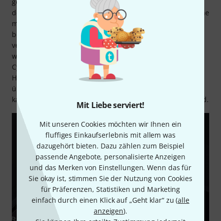
gegründet. Das Portfolio umfasst verschiedene E-Drumsets
der gehobenen Preisklasse, bei denen größter Wert auf eine
maximale klangliche Authentizität gelegt wird. Sowohl
bezüglich des Designs als auch in technischer Hinsicht
verfügen die Efnote E-Drumsets über innovative Features,
wie beispielsweise die Modulbedienung via Touchscreen,
Cymbal Pads mit 360°-Spielfläche oder spezielle
Hardwaresysteme. Efnote stattet seine E-Drumsets
überwiegend mit Holzkesseln aus, sodass die Kits optisch
kaum von akustischen Schlagzeugen zu unterscheiden sind.
Mit Liebe serviert!
Mit unseren Cookies möchten wir Ihnen ein
fluffiges Einkaufserlebnis mit allem was
dazugehört bieten. Dazu zählen zum Beispiel
passende Angebote, personalisierte Anzeigen
und das Merken von Einstellungen. Wenn das für
Sie okay ist, stimmen Sie der Nutzung von Cookies
für Präferenzen, Statistiken und Marketing
einfach durch einen Klick auf „Geht klar“ zu (
alle
anzeigen
).