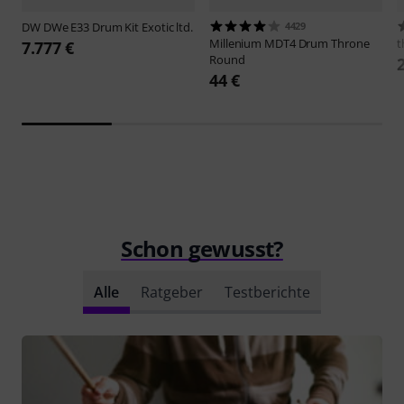
DW
DWe E33 Drum Kit Exotic ltd.
4429
Millenium
MDT4 Drum Throne
t
7.777 €
Round
44 €
Schon gewusst?
Alle
Ratgeber
Testberichte