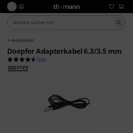
Suche 
Audiokabel
Doepfer Adapterkabel 6.3/3.5 mm
4.5 von 5 Sternen aus 526 Kundenbewertungen
(
526
)