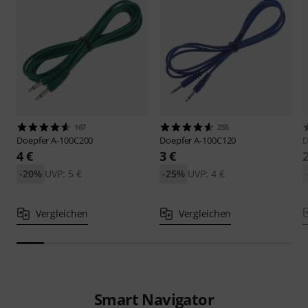
167
255
Doepfer
A-100C200
Doepfer
A-100C120
D
4 €
3 €
-20%
UVP: 5 €
-25%
UVP: 4 €
Vergleichen
Vergleichen
Smart Navigator