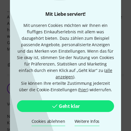
...um aus dem Modularsystem rauszukommen.
Mit Liebe serviert!
Aber es ist halt grauenhafte vergniesgnaddelte chinesische
Automatenware, die sich nie aushängt zu einem echt
Mit unseren Cookies möchten wir Ihnen ein
horrenden Preis. Eigentlich eines Dieter Doepfers nicht
fluffiges Einkaufserlebnis mit allem was
würdig
dazugehört bieten. Dazu zählen zum Beispiel
Gibt es denn keinen Hersteller, der mal richtig gute
passende Angebote, personalisierte Anzeigen
Modularkabel macht?
und das Merken von Einstellungen. Wenn das für
Sie okay ist, stimmen Sie der Nutzung von Cookies
für Präferenzen, Statistiken und Marketing
6
0
BEWERTUNG MELDEN
einfach durch einen Klick auf „Geht klar“ zu (
alle
anzeigen
).
Sie können Ihre erteilte Zustimmung jederzeit
Doepfer Adapter Kabel
F
über die Cookie-Einstellungen (
hier
) widerrufen.
Flaps 26.05.2022
Verarbeitung
Geht klar
Nach viel rumprobieren bin ich irgendwie bei diesen
Cookies ablehnen
Weitere Infos
Kabeln hängengeblieben. Die von Cablepuppy sind mir zu
schlecht abgeschirmt und die von Verbos gibts leider nur