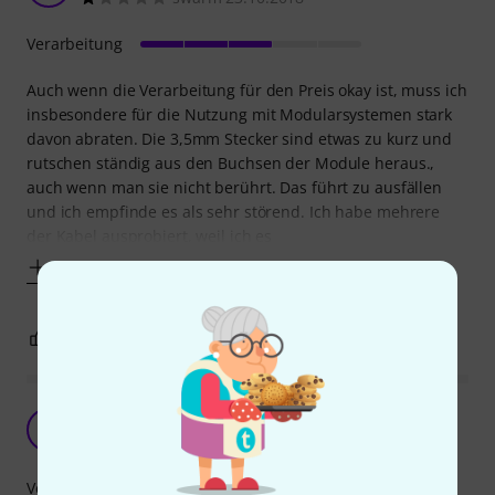
Verarbeitung
Auch wenn die Verarbeitung für den Preis okay ist, muss ich
insbesondere für die Nutzung mit Modularsystemen stark
davon abraten. Die 3,5mm Stecker sind etwas zu kurz und
rutschen ständig aus den Buchsen der Module heraus.,
auch wenn man sie nicht berührt. Das führt zu ausfällen
und ich empfinde es als sehr störend. Ich habe mehrere
der Kabel ausprobiert, weil ich es
Mehr anzeigen
2
0
BEWERTUNG MELDEN
Ein notwendiges Übel...
M
Mannakn 30.12.2018
Verarbeitung