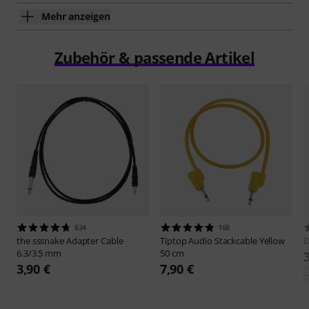
Mehr anzeigen
Zubehör & passende Artikel
634
168
the sssnake
Adapter Cable
Tiptop Audio
Stackcable Yellow
D
6.3/3.5 mm
50 cm
3,90 €
7,90 €