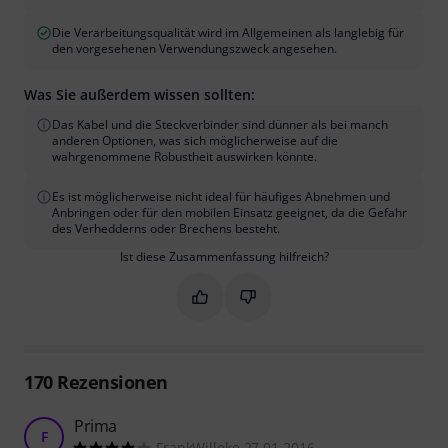
Die Verarbeitungsqualität wird im Allgemeinen als langlebig für
den vorgesehenen Verwendungszweck angesehen.
Was Sie außerdem wissen sollten:
Das Kabel und die Steckverbinder sind dünner als bei manch
anderen Optionen, was sich möglicherweise auf die
wahrgenommene Robustheit auswirken könnte.
Es ist möglicherweise nicht ideal für häufiges Abnehmen und
Anbringen oder für den mobilen Einsatz geeignet, da die Gefahr
des Verhedderns oder Brechens besteht.
Ist diese Zusammenfassung hilfreich?
Markieren Sie diese Zusammenfassung
Markieren Sie diese Zusammen
170
Rezensionen
Prima
F
FrankWilleke 27.01.2016