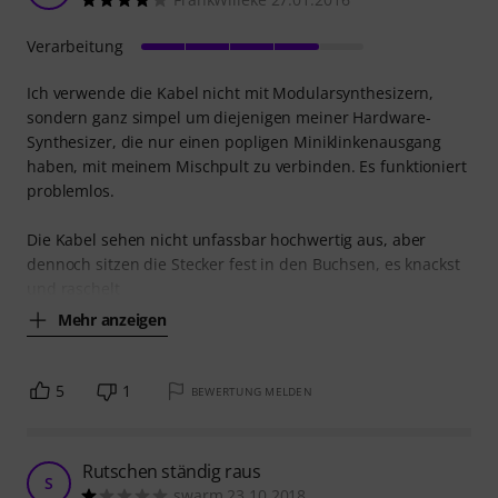
Verarbeitung
Ich verwende die Kabel nicht mit Modularsynthesizern,
sondern ganz simpel um diejenigen meiner Hardware-
Synthesizer, die nur einen popligen Miniklinkenausgang
haben, mit meinem Mischpult zu verbinden. Es funktioniert
problemlos.
Die Kabel sehen nicht unfassbar hochwertig aus, aber
dennoch sitzen die Stecker fest in den Buchsen, es knackst
und raschelt
Mehr anzeigen
5
1
BEWERTUNG MELDEN
Rutschen ständig raus
S
swarm 23.10.2018