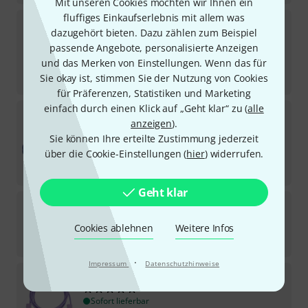
Mit unseren Cookies möchten wir Ihnen ein
fluffiges Einkaufserlebnis mit allem was
Doepfer
A-100C30
dazugehört bieten. Dazu zählen zum Beispiel
238
passende Angebote, personalisierte Anzeigen
Sofort lieferbar
2,10
€
und das Merken von Einstellungen. Wenn das für
Sie okay ist, stimmen Sie der Nutzung von Cookies
-25%
UVP:
2,80
€
für Präferenzen, Statistiken und Marketing
einfach durch einen Klick auf „Geht klar“ zu (
alle
Doepfer
A-100C120
anzeigen
).
255
Sie können Ihre erteilte Zustimmung jederzeit
Sofort lieferbar
3
€
über die Cookie-Einstellungen (
hier
) widerrufen.
-25%
UVP:
4
€
Geht klar
Befaco
Patch Cables 50cm Orange
2
Cookies ablehnen
Weitere Infos
Sofort lieferbar
12
€
·
Impressum
Datenschutzhinweise
Tiptop Audio
Stackcable Purple 150 cm
71
Sofort lieferbar