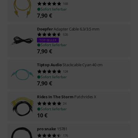
168
Sofort lieferbar
7,90
€
Doepfer
Adapter Cable 6.3/3.5 mm
526
TOP-SELLER
Sofort lieferbar
7,90
€
Tiptop Audio
Stackcable Cyan 40 cm
124
Sofort lieferbar
7,90
€
Rides In The Storm
Patchrides X
24
Sofort lieferbar
10
€
pro snake
15781
176