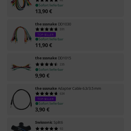
Sofort lieferbar
13,90
€
the sssnake
DD1030
591
TOP-SELLER
Sofort lieferbar
11,90
€
the sssnake
DD1015
235
Sofort lieferbar
9,90
€
the sssnake
Adapter Cable 6.3/3.5 mm
634
TOP-SELLER
Sofort lieferbar
3,90
€
Swissonic
Split6
92