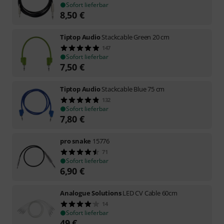
Sofort lieferbar
8,50
€
Tiptop Audio
Stackcable Green 20 cm
147
Sofort lieferbar
7,50
€
Tiptop Audio
Stackcable Blue 75 cm
132
Sofort lieferbar
7,80
€
pro snake
15776
71
Sofort lieferbar
6,90
€
Analogue Solutions
LED CV Cable 60cm
14
Sofort lieferbar
49
€