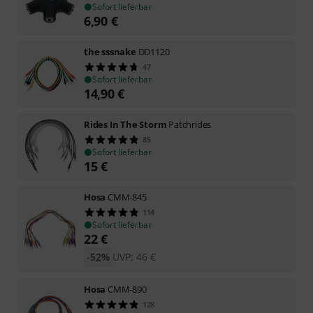
Sofort lieferbar
6,90
€
the sssnake
DD1120
47
Sofort lieferbar
14,90
€
Rides In The Storm
Patchrides
85
Sofort lieferbar
15
€
Hosa
CMM-845
114
Sofort lieferbar
22
€
-52%
UVP:
46
€
Hosa
CMM-890
128