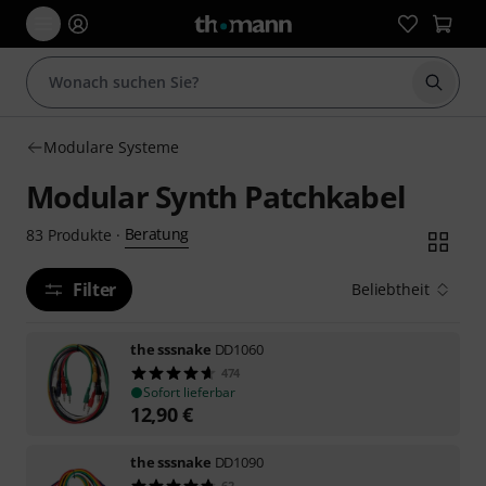
Suche 
Modulare Systeme
Modular Synth Patchkabel
Beratung
83
Produkte
·
Filter
Beliebtheit
the sssnake
DD1060
474
Sofort lieferbar
12,90
€
the sssnake
DD1090
62