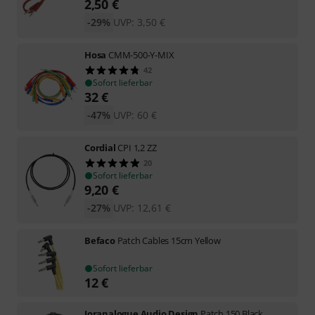
2,50
€
-29%
UVP:
3,50
€
Hosa
CMM-500-Y-MIX
42
Sofort lieferbar
32
€
-47%
UVP:
60
€
Cordial
CPI 1,2 ZZ
20
Sofort lieferbar
9,20
€
-27%
UVP:
12,61
€
Befaco
Patch Cables 15cm Yellow
Sofort lieferbar
12
€
Joranalogue Audio Design
Patch 150 Black