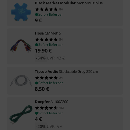
Black Market Modular
Monomult blue
84
Sofort lieferbar
9
€
Hosa
CMM-815
54
Sofort lieferbar
19,90
€
-54%
UVP:
43
€
Tiptop Audio
Stackcable Grey 250 cm
24
Sofort lieferbar
8,50
€
Doepfer
A-100C200
167
Sofort lieferbar
4
€
-20%
UVP:
5
€