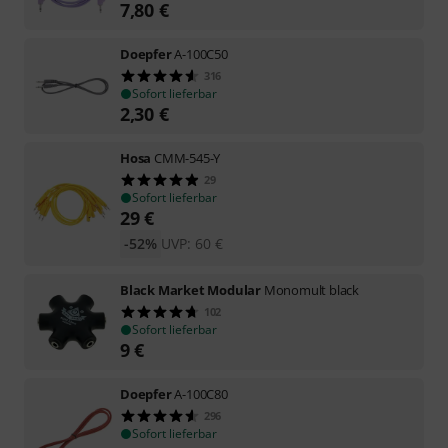
7,80
€
Doepfer
A-100C50
316
Sofort lieferbar
2,30
€
Hosa
CMM-545-Y
29
Sofort lieferbar
29
€
-52%
UVP:
60
€
Black Market Modular
Monomult black
102
Sofort lieferbar
9
€
Doepfer
A-100C80
296
Sofort lieferbar