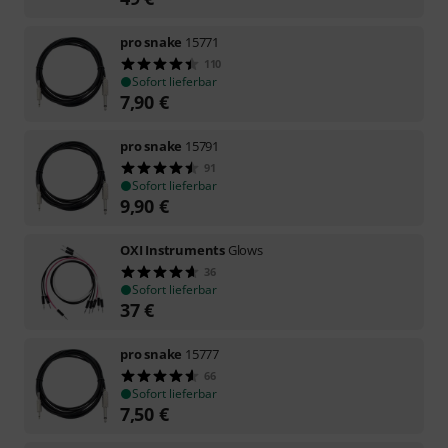
pro snake
15771
110
Sofort lieferbar
7,90
€
pro snake
15791
91
Sofort lieferbar
9,90
€
OXI Instruments
Glows
36
Sofort lieferbar
37
€
pro snake
15777
66
Sofort lieferbar
7,50
€