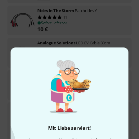
Rides In The Storm
Patchrides Y
11
Sofort lieferbar
10
€
Analogue Solutions
LED CV Cable 30cm
14
Sofort lieferbar
49
€
Tiptop Audio
Stackcable Orange 350 cm
28
Sofort lieferbar
10,90
€
Doepfer
A-100C15
276
Sofort lieferbar
2
€
Mit Liebe serviert!
-29%
UVP:
2,80
€