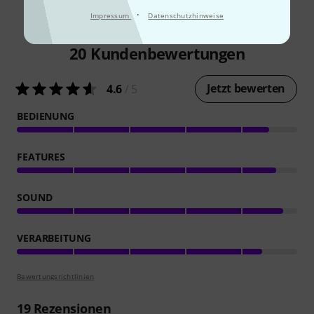
·
Impressum
Datenschutzhinweise
20
Kundenbewertungen
Jetzt bewerten
4.6
/ 5
BEDIENUNG
FEATURES
SOUND
VERARBEITUNG
Bewertungsrichtlinien
19
Rezensionen