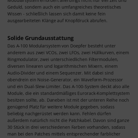
Modularsystem erfordert allerdings nicht nur viel Zeit und
Geduld, sondern auch ein umfangreiches theoretisches
Wissen - schließlich lassen sich damit keine fein
ausgearbeiteten Klänge auf Knopfdruck abrufen.
Solide Grundausstattung
Das A-100 Modularsystem von Doepfer besteht unter
anderem aus zwei VCOs, zwei LFOs, zwei Hüllkurven, einem
Ringmodulator, zwei unterschiedlichen Filtermodulen,
diversen linearen und logarithmischen Mixern, einem
Audio-Divider und einem Sequenzer. Mit dabei sind
obendrein ein Noise-Generator, ein Waveform-Prozessor
und ein Dual-Slew-Limiter. Das A-100-System deckt also alle
Module, die ein standardmäßiges Eurorack-Komplettsystem
besitzen sollte, ab. Daneben ist mit der unteren Reihe noch
genügend Platz für weitere Module gegeben, sodass
beliebig nachgerüstet werden kann. Fehlen dürfen
außerdem natürlich nicht die Patchkabel. Davon sind ganze
30 Stück in drei verschiedenen Farben vorhanden, sodass
man bei den Patches mittels entsprechender farblicher