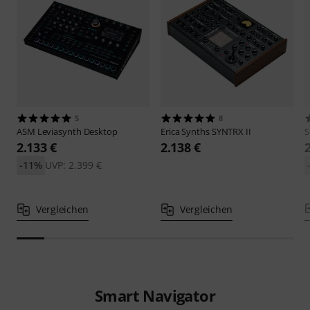
5
8
ASM
Leviasynth Desktop
Erica Synths
SYNTRX II
S
2.133 €
2.138 €
-11%
UVP: 2.399 €
Vergleichen
Vergleichen
Smart Navigator