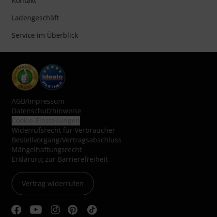
Kontakt
Ladengeschäft
Service im Überblick
AGB
/
Impressum
Datenschutzhinweise
Cookie-Einstellungen
Widerrufsrecht für Verbraucher
Bestellvorgang/Vertragsabschluss
Mängelhaftungsrecht
Erklärung zur Barrierefreiheit
Vertrag widerrufen