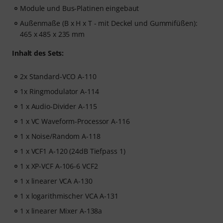
Module und Bus-Platinen eingebaut
Außenmaße (B x H x T - mit Deckel und Gummifüßen):
465 x 485 x 235 mm
Inhalt des Sets:
2x Standard-VCO A-110
1x Ringmodulator A-114
1 x Audio-Divider A-115
1 x VC Waveform-Processor A-116
1 x Noise/Random A-118
1 x VCF1 A-120 (24dB Tiefpass 1)
1 x XP-VCF A-106-6 VCF2
1 x linearer VCA A-130
1 x logarithmischer VCA A-131
1 x linearer Mixer A-138a