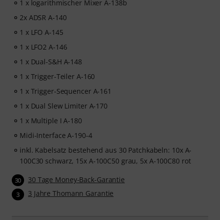
1 x logarithmischer Mixer A-138b
2x ADSR A-140
1 x LFO A-145
1 x LFO2 A-146
1 x Dual-S&H A-148
1 x Trigger-Teiler A-160
1 x Trigger-Sequencer A-161
1 x Dual Slew Limiter A-170
1 x Multiple I A-180
Midi-Interface A-190-4
inkl. Kabelsatz bestehend aus 30 Patchkabeln: 10x A-
100C30 schwarz, 15x A-100C50 grau, 5x A-100C80 rot
30 Tage Money-Back-Garantie
30
3 Jahre Thomann Garantie
3