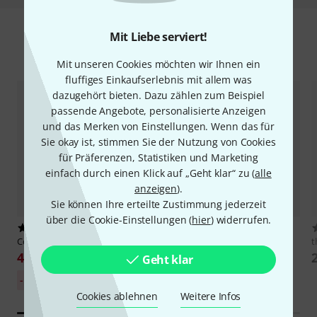
Mit Liebe serviert!
Zubehör & passende Artikel
Mit unseren Cookies möchten wir Ihnen ein
fluffiges Einkaufserlebnis mit allem was
dazugehört bieten. Dazu zählen zum Beispiel
passende Angebote, personalisierte Anzeigen
und das Merken von Einstellungen. Wenn das für
Sie okay ist, stimmen Sie der Nutzung von Cookies
für Präferenzen, Statistiken und Marketing
einfach durch einen Klick auf „Geht klar“ zu (
alle
anzeigen
).
Sie können Ihre erteilte Zustimmung jederzeit
über die Cookie-Einstellungen (
hier
) widerrufen.
1147
1916
Cordial
CFI 0,9 RR
Cordial
CFI 0,6 RR
t
4,40 €
4,20 €
Geht klar
30-Tage-Bestpreis:
30-Tage-Bestpreis:
-15%
-14%
5,20 €
4,90 €
Cookies ablehnen
Weitere Infos