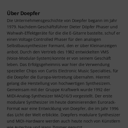
Über Doepfer
Die Unternehmensgeschichte von Doepfer begann im Jahr
1979. Nachdem Geschäftsführer Dieter Döpfer Phaser und
Wahwah-Effektgeräte für die die E-Gitarre bastelte, schuf er
einen Voltage Controlled Phaser für den analogen
Selbstbausynthesizer Formant, den er über Kleinanzeigen
anbot. Durch den Vertrieb des 1982 entwickelten VMS
(Voice-Modular-System) konnte er von seinem Geschäft
leben. Das Erfolgsgeheimnis war hier die Verwendung
spezieller Chips von Curtis Electronic Music Specialties, für
die Doepfer die Europa-Vertretung übernahm. Hiermit
gelang die Herstellung von hochwertigen Synthesizern.
Gemeinsam mit der Gruppe Kraftwerk wurde 1992 der
MIDI-Analog-Synthesizer MAQ16/3 vorgestellt. Der erste
modulare Synthesizer im heute dominierenden Eurorack-
Format war eine Entwicklung von Doepfer, die im Jahr 1996
das Licht der Welt erblickte. Doepfers modulare Synthesizer
und MIDI-Hardware werden auch heute noch von Künstlern
wie Autechre und Hans Zimmer genutzt.