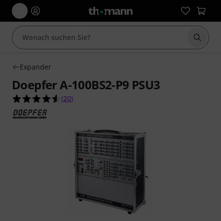
Suche 
Expander
Doepfer A-100BS2-P9 PSU3
4.6 von 5 Sternen aus 20 Kundenbewertungen
(
20
)