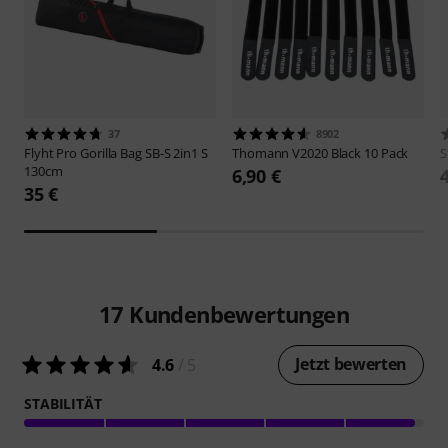
37
8902
Flyht Pro
Gorilla Bag SB-S 2in1 S
Thomann
V2020 Black 10 Pack
S
130cm
6,90 €
35 €
17
Kundenbewertungen
Jetzt bewerten
4.6
/ 5
STABILITÄT