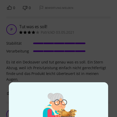
0
0
BEWERTUNG MELDEN
Tut was es soll!
P
PatrickD 03.05.2021
Stabilität
Verarbeitung
Es ist ein Decksaver und tut genau was es soll. Ein Stern
Abzug, weil ich Preis/Leistung einfach nicht gerechtfertigt
finde und das Produkt leicht überteuert ist in meinen
Augen.
0
0
BEWERTUNG MELDEN
Besser als man meint
D