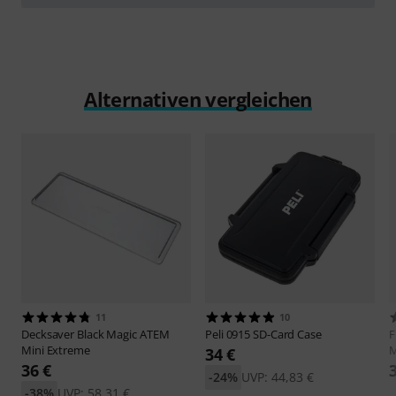
abspielen
Alternativen vergleichen
11
10
Decksaver
Black Magic ATEM
Peli
0915 SD-Card Case
F
Mini Extreme
M
34 €
36 €
-24%
UVP: 44,83 €
-38%
UVP: 58,31 €