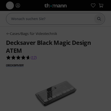
Suche 
Cases/Bags für Videotechnik
Decksaver Black Magic Design
ATEM
4.6 von 5 Sternen aus 17 Kundenbewertungen
(
17
)