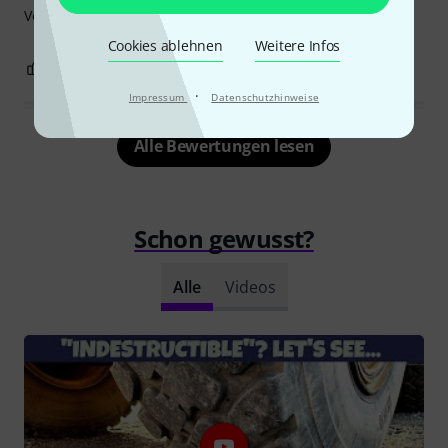
Verarbeitung.
Cookies ablehnen
Weitere Infos
0
0
BEWERTUNG MELDEN
·
Impressum
Datenschutzhinweise
Alle Bewertungen lesen
Schon gewusst?
Alle
Videos