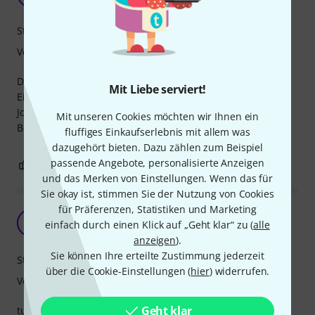
De_Ha 22.04.2023
Stabilität
Verarbeitung
Dieser Plastikschutz macht einen erstaunlich stabilen
Mit Liebe serviert!
Eindruck. Fühlt sich also wertig an. Und es macht seinen
Job. Langsam wandert auch der Preis in einen akzeptablen
Mit unseren Cookies möchten wir Ihnen ein
Bereich.
fluffiges Einkaufserlebnis mit allem was
dazugehört bieten. Dazu zählen zum Beispiel
passende Angebote, personalisierte Anzeigen
0
0
BEWERTUNG MELDEN
und das Merken von Einstellungen. Wenn das für
Sie okay ist, stimmen Sie der Nutzung von Cookies
für Präferenzen, Statistiken und Marketing
Top
LM
einfach durch einen Klick auf „Geht klar“ zu (
alle
Le Maze 05.07.2021
anzeigen
).
Sie können Ihre erteilte Zustimmung jederzeit
Stabilität
über die Cookie-Einstellungen (
hier
) widerrufen.
Verarbeitung
Geht klar
tut seinen Dienst. Etwas hochpreisig, aber sehr gute