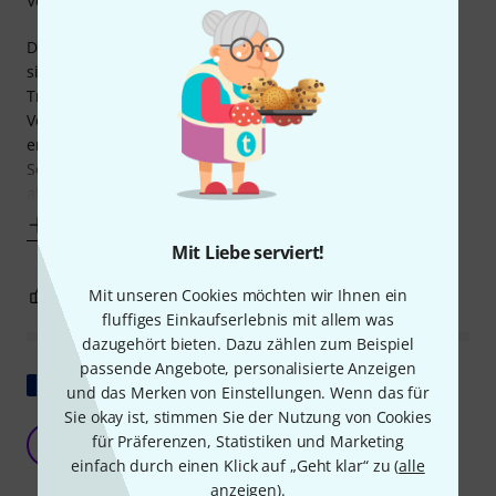
Verarbeitung
Diese Stativtasche als auch die größere Version von 80 cm
sind beide wertige Stativtaschen mit einem angenehmen
Tragekomfort. Als sehr praktisch hat sich der konische
Verschluss herausgestellt. Die Stative können leicht
entnommen und verpackt werden. Ein ausreichender
Schutz für das wertige Material ist gegeben. Einzig und
allein vermisse ich eine kleine Innentasche
Mehr anzeigen
Mit Liebe serviert!
0
1
Mit unseren Cookies möchten wir Ihnen ein
BEWERTUNG MELDEN
fluffiges Einkaufserlebnis mit allem was
dazugehört bieten. Dazu zählen zum Beispiel
passende Angebote, personalisierte Anzeigen
Original zeigen
und das Merken von Einstellungen. Wenn das für
Sie okay ist, stimmen Sie der Nutzung von Cookies
Zu flexibel, zu zerbrechlich
für Präferenzen, Statistiken und Marketing
M
MITCH45 10.01.2023
einfach durch einen Klick auf „Geht klar“ zu (
alle
anzeigen
).