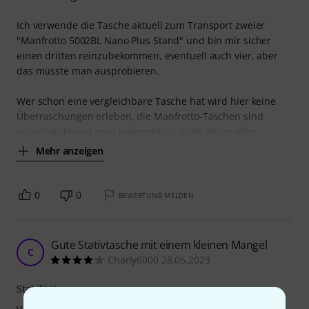
Ich verwende die Tasche aktuell zum Transport zweier
"Manfrotto 5002BL Nano Plus Stand" und bin mir sicher
einen dritten reinzubekommen, eventuell auch vier, aber
das müsste man ausprobieren.
Wer schon eine vergleichbare Tasche hat wird hier keine
Überraschungen erleben, die Manfrotto-Taschen sind
grundsolide und man bekommt sie dank des großen
Mehr anzeigen
0
0
BEWERTUNG MELDEN
Gute Stativtasche mit einem kleinen Mangel
C
Charly6000 28.05.2023
Stabilität