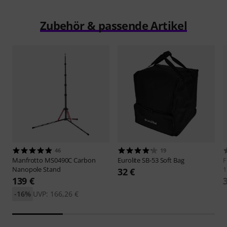
Zubehör & passende Artikel
46
19
Manfrotto
MS0490C Carbon
Eurolite
SB-53 Soft Bag
F
Nanopole Stand
1
32 €
139 €
-16%
UVP: 166,26 €