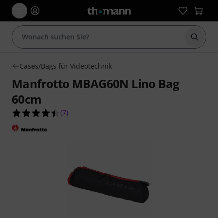
Suche 
Cases/Bags für Videotechnik
Manfrotto MBAG60N Lino Bag
60cm
4.4 von 5 Sternen aus 7 Kundenbewertungen
(
7
)