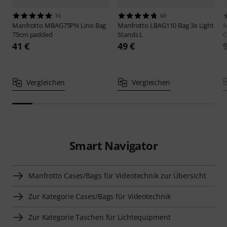
16
60
Manfrotto
MBAG75PN Lino Bag
Manfrotto
LBAG110 Bag 3x Light
M
75cm padded
Stands L
C
41 €
49 €
Vergleichen
Vergleichen
Smart Navigator
Manfrotto Cases/Bags für Videotechnik zur Übersicht
Zur Kategorie Cases/Bags für Videotechnik
Zur Kategorie Taschen für Lichtequipment