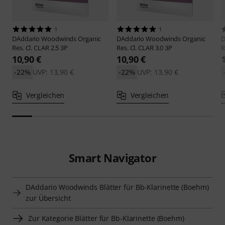
1
1
DAddario Woodwinds
Organic
DAddario Woodwinds
Organic
D
Res. Cl. CLAR 2.5 3P
Res. Cl. CLAR 3.0 3P
R
10,90 €
10,90 €
-22%
UVP: 13,90 €
-22%
UVP: 13,90 €
Vergleichen
Vergleichen
Smart Navigator
DAddario Woodwinds Blätter für Bb-Klarinette (Boehm)
zur Übersicht
Zur Kategorie Blätter für Bb-Klarinette (Boehm)