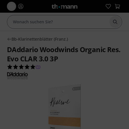
Suche 
Bb-Klarinettenblätter (Franz.)
DAddario Woodwinds Organic Res.
Evo CLAR 3.0 3P
5.0 von 5 Sternen aus 1 Kundenbewertungen
(
1
)