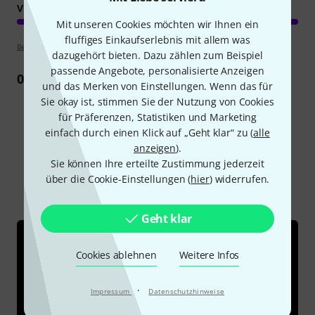
VERARBEITUNG
Mit unseren Cookies möchten wir Ihnen ein
fluffiges Einkaufserlebnis mit allem was
Bewertungsrichtlinien
dazugehört bieten. Dazu zählen zum Beispiel
passende Angebote, personalisierte Anzeigen
0
Rezension
und das Merken von Einstellungen. Wenn das für
Sie okay ist, stimmen Sie der Nutzung von Cookies
für Präferenzen, Statistiken und Marketing
einfach durch einen Klick auf „Geht klar“ zu (
alle
Schon gewusst?
anzeigen
).
Sie können Ihre erteilte Zustimmung jederzeit
über die Cookie-Einstellungen (
hier
) widerrufen.
Alle
Ratgeber
Geht klar
Cookies ablehnen
Weitere Infos
·
Impressum
Datenschutzhinweise