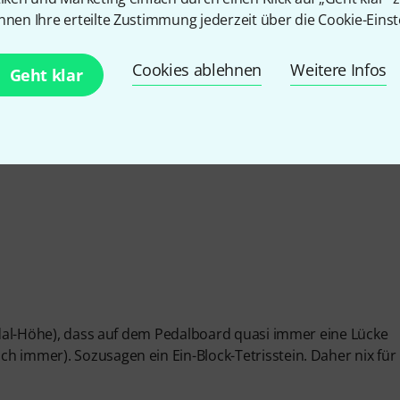
4.7
/ 5
nnen Ihre erteilte Zustimmung jederzeit über die Cookie-Einst
EITUNG
Cookies ablehnen
Weitere Infos
Geht klar
pedal-Höhe), dass auf dem Pedalboard quasi immer eine Lücke
h immer). Sozusagen ein Ein-Block-Tetrisstein. Daher nix für