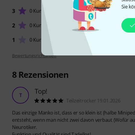
Sie kö
3
0 Kunden
VERARB
2
0 Kunden
1
0 Kunden
Bewertungsrichtlinien
8
Rezensionen
Top!
T
Teilzeitrocker 19.01.2026
Das einzige Manko ist, dass er so klein ist (halbe Mini
entsteht, wenn man nicht zwei davon verbaut (Wofür auc
Neurotiker.
Funktion und Qualität sind Tadellos!