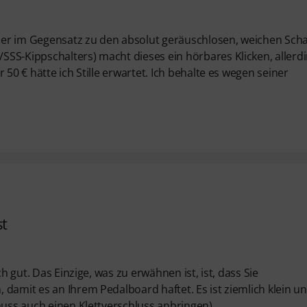
er im Gegensatz zu den absolut geräuschlosen, weichen Scha
SS-Kippschalters) macht dieses ein hörbares Klicken, allerd
50 € hätte ich Stille erwartet. Ich behalte es wegen seiner
st
h gut. Das Einzige, was zu erwähnen ist, ist, dass Sie
damit es an Ihrem Pedalboard haftet. Es ist ziemlich klein u
muss auch einen Klettverschluss anbringen).