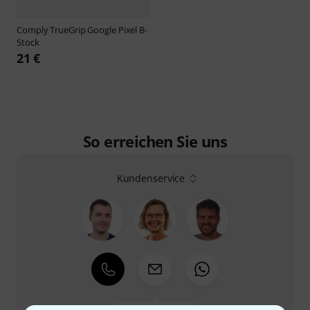
Comply
TrueGrip Google Pixel B-
Stock
21 €
So erreichen Sie uns
Kundenservice