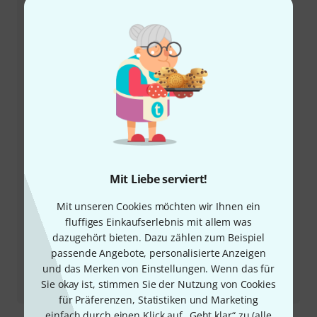
+49-9546-9223-66
Unser Thomann Team Kundenservice steht Ihnen bei
allen Fragen und Problemen nach dem Kauf zur Seite.
Kundennummer bereithalten
Öffnungszeiten
Rückruf vereinbaren
Mit Liebe serviert!
Mehr Kontaktoptionen
Mit unseren Cookies möchten wir Ihnen ein
fluffiges Einkaufserlebnis mit allem was
dazugehört bieten. Dazu zählen zum Beispiel
Produkt zurücksenden
passende Angebote, personalisierte Anzeigen
und das Merken von Einstellungen. Wenn das für
Alle Ansprechpartner
Sie okay ist, stimmen Sie der Nutzung von Cookies
für Präferenzen, Statistiken und Marketing
einfach durch einen Klick auf „Geht klar“ zu (
alle