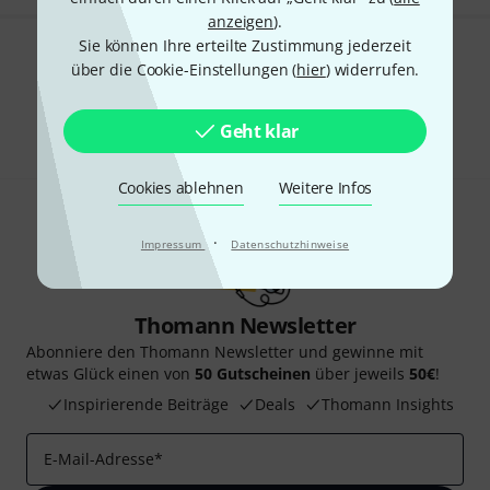
anzeigen
).
Sie können Ihre erteilte Zustimmung jederzeit
Gefällt Ihnen, was Sie sehen?
über die Cookie-Einstellungen (
hier
) widerrufen.
Teilen
Hilfe & Feedback
Geht klar
Cookies ablehnen
Weitere Infos
·
Impressum
Datenschutzhinweise
Thomann Newsletter
Abonniere den Thomann Newsletter und gewinne mit
etwas Glück einen von
50 Gutscheinen
über jeweils
50€
!
Inspirierende Beiträge
Deals
Thomann Insights
E-Mail-Adresse
*